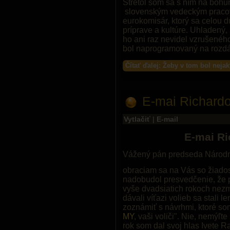
Stretol som sa s ním na bohu
slovenským vedeckým pracovn
eurokomisár, ktorý sa celou 
príprave a kultúre. Uhladen
ho ani raz nevidel vzrušené
bol naprogramovaný na rozdá
Čítať ďalej: Žeby v tom bol neja
E-mai Richardo
Vytlačiť
|
E-mail
E-mai Ri
Vážený pán predseda Národn
obraciam sa na Vás so žiados
nadobudol presvedčenie, že p
vyše dvadsiatich rokoch nezm
dávali víťazi volieb sa stali 
zoznámiť s návrhmi, ktoré som
MY
, vaši voliči". Nie, nemýľ
rok som dal svoj hlas Ivete R