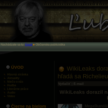
Nachádzate sa tu:
Úvod
Občianska publicistika
ÚVOD
WikiLeaks dora
Hlavná stránka
hľadá sa Richelieu
Aktuality
Niečo o nás
Vytlačiť
|
E-mail
Hudba
Literárne práce
WikiLeaks dorazil n
Audio
Video
Čierne na bielom
Megaškandál 