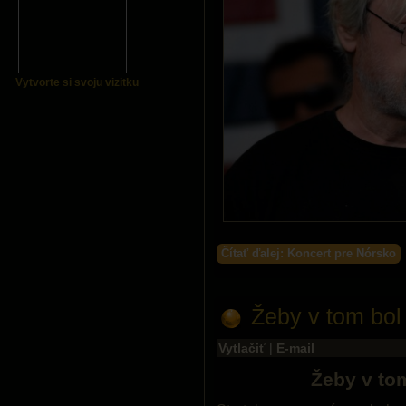
Vytvorte si svoju vizitku
Čítať ďalej: Koncert pre Nórsko
Žeby v tom bol
Vytlačiť
|
E-mail
Žeby v tom