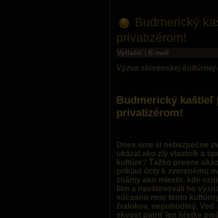
Budmerický kaš
privatizérom!
Vytlačiť
|
E-mail
Výzva slovenskej kultúrnej
Budmerický kaštieľ 
privatizérom!
Dnes sme si nebezpečne zvykl
ukázal ako zlý vlastník a sp
kultúre? Ťažko presne ukáz
príklad úcty k zverenému ma
známy ako miesto, kde vznik
film a navštevovali ho význ
súčasnú moc tento kultúrn
žralokov, nepohodlný. Veď 
skvost patriť len hŕstke pis