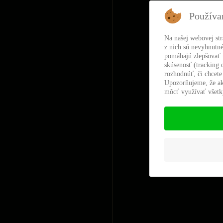
Používa
Na našej webovej st
z nich sú nevyhnutné
pomáhajú zlepšovať t
skúsenosť (tracking 
rozhodnúť, či chcete
Upozorňujeme, že ak
môcť využívať všetky