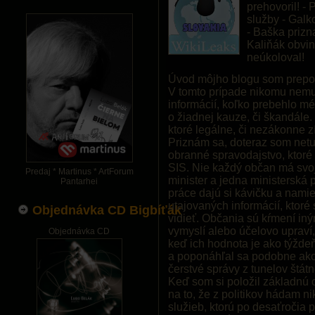
prehovoril! -
služby - Galk
- Baška prizna
Kaliňák obvi
neúkoloval!
Úvod môjho blogu som prepoži
V tomto prípade nikomu nemus
informácií, koľko prebehlo m
o žiadnej kauze, či škandále.
ktoré legálne, či nezákonne
Priznám sa, doteraz som netu
obranné spravodajstvo, ktoré 
SIS. Nie každý občan má svoj
Predaj * Martinus * ArtForum
minister a jedna ministerská 
Pantarhei
práce dajú si kávičku a namie
utajovaných informácií, ktoré 
Objednávka CD Bigbíťák
vidieť. Občania sú kŕmení iný
vymyslí alebo účelovo upraví,
Objednávka CD
keď ich hodnota je ako týždeň 
a poponáhľal sa podobne ako
čerstvé správy z tunelov štátn
Keď som si položil základnú 
na to, že z politikov hádam n
služieb, ktorú po desaťročia p