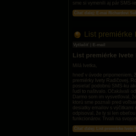
sme si vymenili aj pár SMS-ie
Čítať ďalej: E-mai Richardovi Su
List premiérke 
Vytlačiť
|
E-mail
List premiérke Ivete
Milá Ivetka,
hneď v úvode pripomeniem, že 
premiérky Ivety Radičovej. R
posielať podobnú SMS-ku ako 
ľudí to naštvalo. Očakávali od
Darmo som im vysvetľoval, že 
ktorú sme poznali pred voľba
desiatky emailov s výčitkami
odpisoval, že ty si len obeťou
funkcionárov. Trvali na svoj
Čítať ďalej: List premiérke Ivete