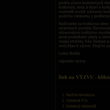
podľa vzoru bulvárnych den
kulturisti, teda tí ktorí s k
rozhodli zrušiť užívanie ka
potichu niekomu z politick
Našťastie sa kultúrna obec 
stránkach portálu Slovensk
slovenskou kultúrou myslia
proti praktikám vlády a min
mojej stránky Vás žiadam po
svoj hlas k výzve. Stojí to z
Ľubo Belák
signatár výzvy
link na VÝZVU - kliknite
Nežná revolúcia
Volebné P.S.
Volebný oldomáš