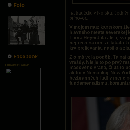
Foto
na tragédiu v Nórsku. Jedným 
príhovor.....
V mojom muzikantskom život
hlavného mesta severskej kr
Thora Heyerdala ale aj svo
neprišlo na um, že takáto 
krviprelievania, násilia a zla
Facebook
Zlo má veľa podôb. Tá najk
vraždy. Nie je to po prvý ra
Lubomir Belak
masového vraha, či už to bo
alebo v Nemeckej, New York
bezbranných ľudí v mene ne
fundamentalizmu, komuniz