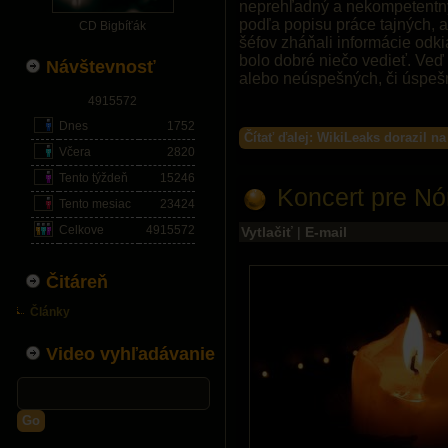
neprehľadný a nekompetentný
podľa popisu práce tajných, a
CD Bigbíťák
šéfov zháňali informácie odk
bolo dobré niečo vedieť. Veď s
Návštevnosť
alebo neúspešných, či úspeš
4915572
Dnes
1752
Čítať ďalej: WikiLeaks dorazil n
Včera
2820
Tento týždeň
15246
Koncert pre Nó
Tento mesiac
23424
Celkove
4915572
Vytlačiť
|
E-mail
Čitáreň
Články
Video vyhľadávanie
Go