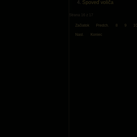
Spoveď voliča
Strana 16 z 17
Začiatok
Predch.
8
9
1
Nasl.
Koniec