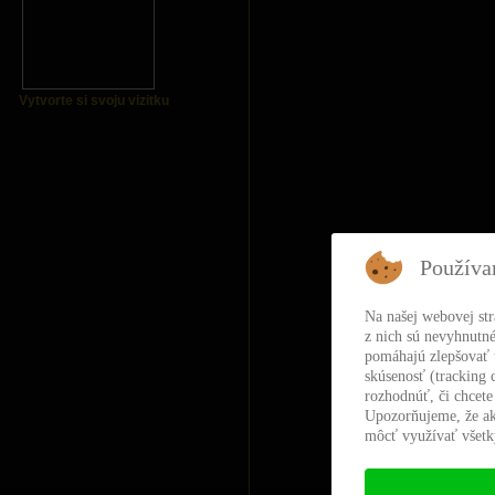
Vytvorte si svoju vizitku
Používa
Na našej webovej st
z nich sú nevyhnutné
pomáhajú zlepšovať t
skúsenosť (tracking 
rozhodnúť, či chcete
Upozorňujeme, že ak
môcť využívať všetky