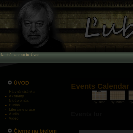
Nachádzate sa tu:
Úvod
ÚVOD
Events Calendar
Hlavná stránka
Aktuality
Niečo o nás
By Year
By Month
B
Hudba
Literárne práce
Events for
Audio
Video
Čierne na bielom