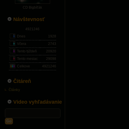
CD Bigbíťák
Návštevnosť
4921246
Dnes
1928
Včera
2743
Tento týždeň
20920
Tento mesiac
29098
Celkove
4921246
Čitáreň
Články
Video vyhľadávanie
Go