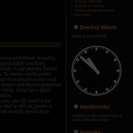
Pamäti spamäti
Diplomová práca
Občianska publicistika
Poviedky
Dnešný dátum
štvrtok, 6 august 2026
ov, príležitostí, je každý,
 najmä dobrý muzikant.
spevák. A mal pravdu. Duško
. To všetko využil
počas
 Oproti muzikantom mal však
ný svojim speváckym prejavom
v škole. Snáď len v škole
litou.
or, ako žiť, tvoriť a byť
 keď si stál na javisku a
Návštevníci
am do nových speváckych
Práve tu je 182 návštevníkov a
žiadni členovia on-line
Novinky