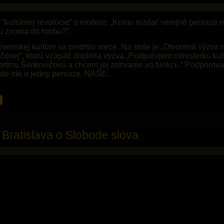
 “kultúrnej revolúcie” s mottom: „Komu rozdať verejné peniaze 
u zvonia do hrobu?”.
lovenskej kultúre sa pretrhlo vrece. Na stole je „Otvorená výzva
čovej“, ktorú vzápätí doplnila výzva „Podporujem ministerku kul
rtinu Šimkovičovú a chcem jej zotrvanie vo funkcii.“ Podporovat
state ide o jedny peniaze. NAŠE.
Bratislava o Slobode slova