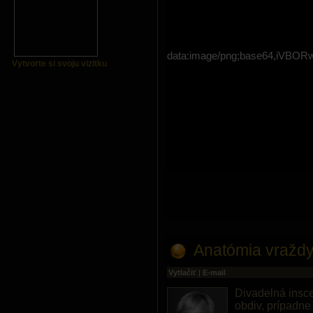
data:image/png;base64,i
Vytvorte si svoju vizitku
Anatómia vraždy
Vytlačiť
|
E-mail
Divadelná insce
obdiv, prípadne