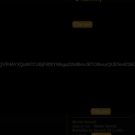
SERVO
Rozlúčka so Servom
2026-07-11 -
Martin Sarvaš 10. júla.2026 ...
Čítaj viac
Pohreb jednej politickej strany
VR4AYXQoW7CUBjF8f9IYWkgq2l2k8llrmJBTOBxsyQlJENs4236
Mali by sme žiť v
2026-07-06 -
právnom štáte. Ale aj keď sa
Čítaj viac
postavíte...
Martin Sarvaš
Martin Sarvaš
2026-07-03 -
Rozlúčka so Servom 28.3.1961 -