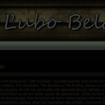
de
v ére budovania Trate mládeže, začiatok puberty som prežil na 
s hudbou The Shadows, The Beatles a The Rolling Stones a v d
nej skupiny. Ak nič iné, tak hudba ma sprevádzala od začiatku a
brodružstvo sa dá len ťažko vpísať do spomienok. Určite by bolo
ej dramaturgie, kde by každý rok bol v mene nejakej dobovej p
hudobného zážitku, akým bol napríklad môj zážitok z koncertu 