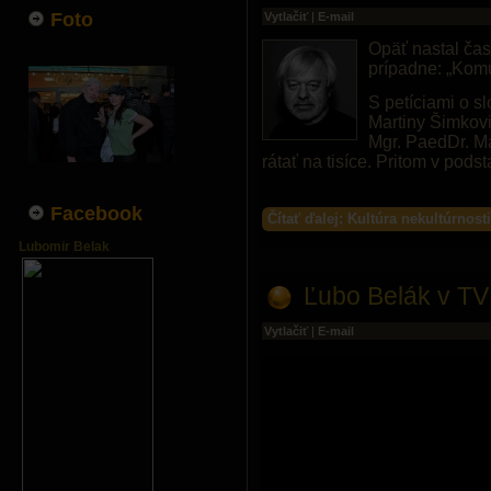
Foto
Vytlačiť
|
E-mail
Opäť nastal čas
prípadne: „Kom
S petíciami o s
Martiny Šimkovi
Mgr. PaedDr. Ma
rátať na tisíce. Pritom v pod
Facebook
Čítať ďalej: Kultúra nekultúrnosti
Lubomir Belak
Ľubo Belák v TV 
Vytlačiť
|
E-mail