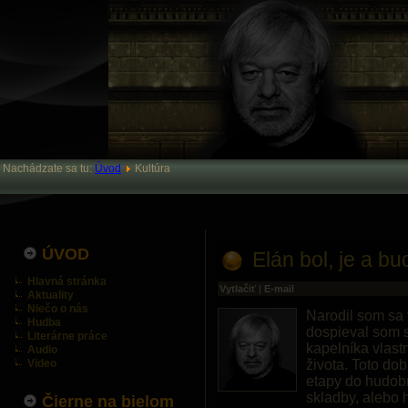
Nachádzate sa tu:
Úvod
Kultúra
ÚVOD
Elán bol, je a bu
Hlavná stránka
Vytlačiť
|
E-mail
Aktuality
Niečo o nás
Narodil som sa 
Hudba
dospieval som 
Literárne práce
kapelníka vlast
Audio
Video
života. Toto do
etapy do hudobn
skladby, alebo 
Čierne na bielom