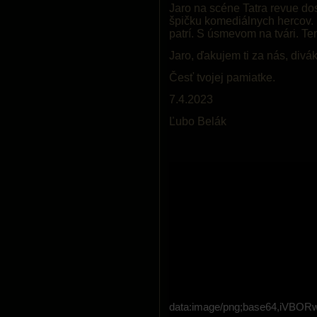
Jaro na scéne Tatra revue do
špičku komediálnych hercov. K
patrí. S úsmevom na tvári. T
Jaro, ďakujem ti za nás, diváko
Česť tvojej pamiatke.
7.4.2023
Ľubo Belák
data:image/png;base64,i