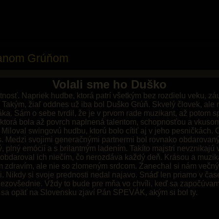
šanom Grúňom
Volali sme ho Duško
osť. Napriek hudbe, ktorá patrí všetkým bez rozdielu veku, záujm
. Takým, žiaľ oddnes už iba bol Duško Grúň. Skvelý človek, ale
a. Sám o sebe tvrdil, že je v prvom rade muzikant, až potom 
ktorá bola až povrch naplnená talentom, schopnosťou a vkusom
Miloval swingovú hudbu, ktorú bolo cítiť aj v jeho pesničkách.
as. Medzi svojimi generačnými partnermi bol rovnako obdarova
 plný emócií a s brilantným ladením. Takíto majstri nevznikajú 
a obdaroval ich niečím, čo nerozdáva každý deň. Krásou a muzika
 zdravím, ale nie so zlomeným srdcom. Zanechal si nám večný vz
. Nikdy si svoje prednosti nedal najavo. Snáď len priamo v čase,
nezovšednie. Vždy to bude pre mňa vo chvíli, keď sa započúv
 sa opäť na Slovensku zjaví Pán SPEVÁK, akým si bol ty.