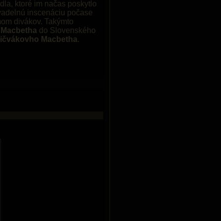
dla, ktoré im načas poskytlo
divadelnú inscenáciu počase
jmom divákov. Takýmto
 Macbetha
do Slovenského
ičvákovho Macbetha
.