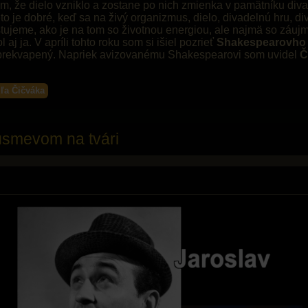
 im, že dielo vzniklo a zostane po nich zmienka v pamätníku diva
to je dobré, keď sa na živý organizmus, dielo, divadelnú hru, 
tujeme, ako je na tom so životnou energiou, ale najmä so záu
aj ja. V apríli tohto roku som si išiel pozrieť
Shakespearovho
 prekvapený. Napriek avizovanému Shakespearovi som uvidel
Č
dľa Čičváka
úsmevom na tvári