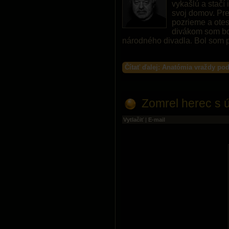
vykašlú a stačí
svoj domov. Pre
pozrieme a otes
divákom som bol 
národného divadla. Bol som
Čítať ďalej: Anatómia vraždy po
Zomrel herec s 
Vytlačiť
|
E-mail