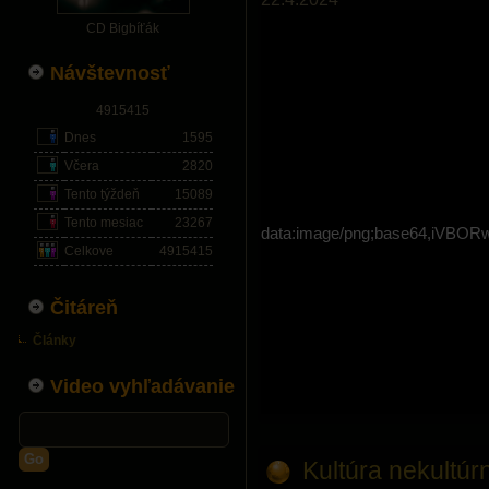
CD Bigbíťák
Návštevnosť
4915415
Dnes
1595
Včera
2820
Tento týždeň
15089
Tento mesiac
23267
data:image/png;base64,i
Celkove
4915415
Čitáreň
Články
Video vyhľadávanie
Go
Kultúra nekultúrn