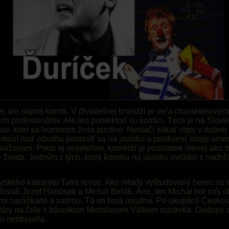
ér, ale najmä komik. V divadelnej brandži je veľa charakterovýc
h profesionálov. Ale len poniektorí sú komici. Tých je na Slov
v, ktorí sa humorom živia poctivo. Nestačí súkať vtipy v dobrej 
k musí mať odvahu postaviť sa na javisko a predviesť svoje ume
važovaní. Preto aj veselohier, komédií je podstatne menej ako 
 života. Jedným z tých, ktorý komiku na javisku ovládal s nadh
avského kabaretu Tatra revue. Ako mladý vyštudovaný herec sa s
ovali Jozef Hanúsek a Michal Belák. Áno, ten Michal bol môj ot
kými narážkami a satirou. Tá im bola osudná. Po okupácii Česko
ltúry na čele s básnikom Miroslavom Válkom rozdrvila. Dodnes 
u neobjavila.