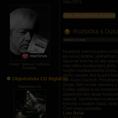
roku 1971.
Čítať ďalej: Elán bol, je a bude
Rozlúčka s Du
Vytlačiť
|
E-mail
Hudobný svet má jednu zvláštn
kto sa jej dotkne, jedinečným
Spoznal som ho už ako spevák
Predaj * Martinus * ArtForum
mal veľkú muzikantskú dušu, 
Pantarhei
svojho muzikantského života. 
niečo navyše. Bol to jeho hl
Objednávka CD Bigbíťák
ako Karol Duchoň. Prirodzený,
života. Boh im bol milostivý 
Objednávka CD
Duško, odišiel si so zlomeným
úspešným bez straty ľudskosti
spieval. Spomienka na teba 
hviezdy a budem čakať, kedy
Česť tvojej pamiatke.
Ľubo Belák
22.4.2024