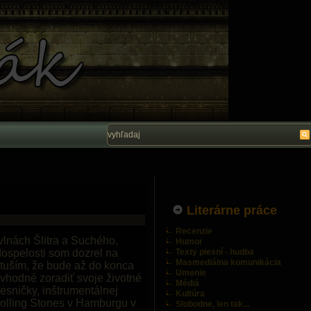
Vítam Vás na stránke Ľubo Belák. Dúfam, ž
Literárne práce
Recenzie
vlnách Šlitra a Suchého,
Humor
ospelosti som dozrel na
Texty piesní - hudba
Masmediálna komunikácia
 tuším, že bude až do konca
Umenie
 vhodné zoradiť svoje životné
Médiá
esničky, inštrumentálnej
Kultúra
Rolling Stones v Hamburgu v
Slobodne, len tak...