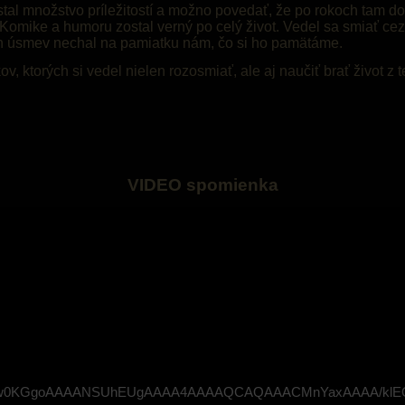
stal množstvo príležitostí a možno povedať, že po rokoch tam d
omike a humoru zostal verný po celý život. Vedel sa smiať cez s
en úsmev nechal na pamiatku nám, čo si ho pamätáme.
v, ktorých si vedel nielen rozosmiať, ale aj naučiť brať život z t
VIDEO spomienka
VBORw0KGgoAAAANSUhEUgAAAA4AAAAQCAQAAACMnYaxAAAA/klEQ