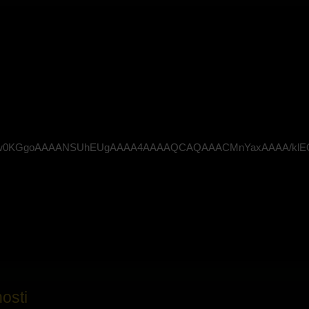
VBORw0KGgoAAAANSUhEUgAAAA4AAAAQCAQAAACMnYaxAAAA/klEQ
osti