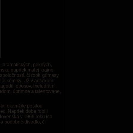
h, dramatických, pekných,
ensku napriek malej krajne
spoločnosti, či robiť grimasy
nie komiky. Už v antickom
tragédií, eposov, melodrám,
ľadom, úprimne a talentovane,
tal okamžite posilou
ec. Napriek dobe robili
slovenska v 1968 roku ich
sa podobné divadlo, či