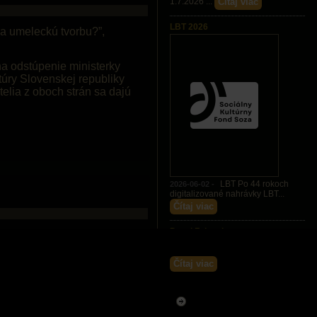
Čítaj viac
1.7.2026 ...
LBT 2026
na umeleckú tvorbu?”,
 na odstúpenie ministerky
túry Slovenskej republiky
elia z oboch strán sa dajú
LBT Po 44 rokoch
2026-06-02 -
digitalizované nahrávky LBT...
Čítaj viac
Pavel Zajacek
Pavel Zajáček
2026-05-20 -
Posledné slová Pala Zajáčka...
Čítaj viac
JEvents Calendar