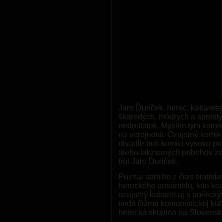
Jaro Ďuríček, herec, kabareti
škaredých, múdrych a sprostýc
nedostatok. Myslím tým komiko
na verejnosti. Ozajstný komi
divadle boli komici vysoko po
alebo takzvaných príbehov zo
bol Jaro Ďuríček.
Poznal som ho z čias bratisl
hereckého ansámblu, kde kraľ
ozajstný kabaret aj s politic
tvrdá čižma komunistickej ku
herecká skupina na Slovensk