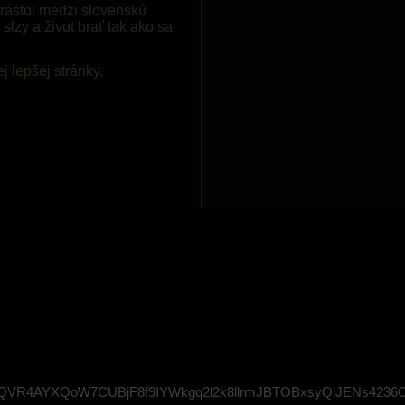
orástol medzi slovenskú
lzy a život brať tak ako sa
ej lepšej stránky.
VR4AYXQoW7CUBjF8f9IYWkgq2l2k8llrmJBTOBxsyQlJENs4236