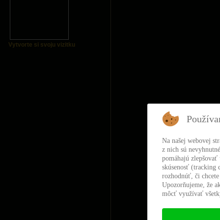
Vytvorte si svoju vizitku
Používa
Na našej webovej st
z nich sú nevyhnutné
pomáhajú zlepšovať t
skúsenosť (tracking 
rozhodnúť, či chcete
Upozorňujeme, že ak
môcť využívať všetky