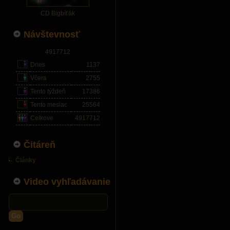
CD Bigbíťák
Návštevnosť
4917712
Dnes
1137
Včera
2755
Tento týždeň
17386
Tento mesiac
25564
Celkove
4917712
Čitáreň
Články
Video vyhľadávanie
Go