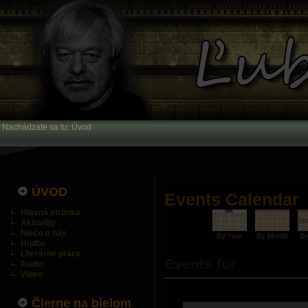
Nachádzate sa tu:
Úvod
ÚVOD
Events Calendar
Hlavná stránka
Aktuality
Niečo o nás
By Year
By Month
B
Hudba
Literárne práce
Events for
Audio
Video
Čierne na bielom