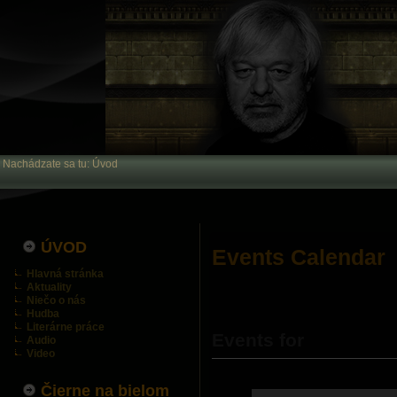
Nachádzate sa tu:
Úvod
ÚVOD
Events Calendar
Hlavná stránka
Aktuality
Niečo o nás
Hudba
Literárne práce
Events for
Audio
Video
Čierne na bielom