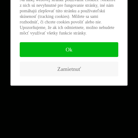
z nich sú nevyhnutné pre fungovanie stránky, iné nám
pomáhajú zlepšovať túto stránku a používateľskú
skúsenosť (tracking cookies). Môžete sa sami
rozhodnúť, či chcete cookies povoliť alebo nie.
Upozorňujeme, že ak ich odmietnete, možno nebudete
môcť využívať všetky funkcie stránky.
Ok
Zamietnuť