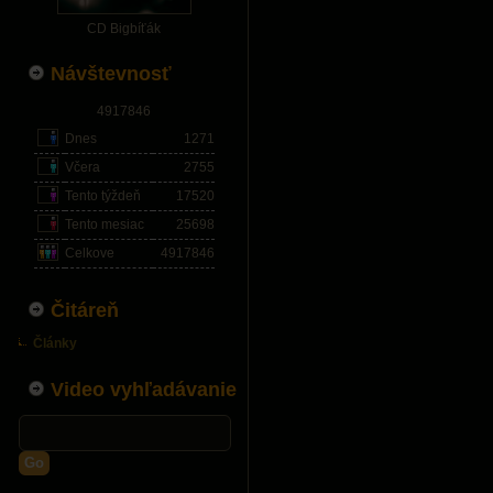
CD Bigbíťák
Návštevnosť
4917846
Dnes
1271
Včera
2755
Tento týždeň
17520
Tento mesiac
25698
Celkove
4917846
Čitáreň
Články
Video vyhľadávanie
Go