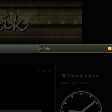
Vítam Vás na stránke Ľubo Belák. Dúfam, ž
Dnešný dátum
piatok, 7 august 2026