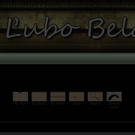
By Year
By Month
By Week
Today
Search
Jump to
month