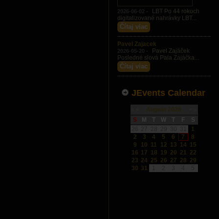
LBT Po 44 rokoch
2026-06-02 -
digitalizované nahrávky LBT...
Čítaj viac
Pavel Zajacek
Pavel Zajáček
2026-05-20 -
Posledné slová Pala Zajáčka...
Čítaj viac
JEvents Calendar
«
<
August
2026
>
»
S
M
T
W
T
F
S
26
27
28
29
30
31
1
2
3
4
5
6
7
8
9
10
11
12
13
14
15
16
17
18
19
20
21
22
23
24
25
26
27
28
29
30
31
1
2
3
4
5