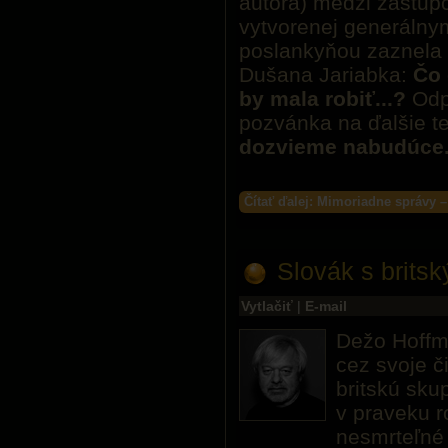
autora) medzi zástupc
vytvorenej generálny
poslankyňou zaznela 
Dušana Jariabka:
Čo 
by mala robiť...?
Odp
pozvánka na ďalšie te
dozvieme nabudúce.
Čítať ďalej: Mimoriadne správy 
Slovák s brit
Vytlačiť
|
E-mail
Dežo Hoffma
cez svoje či
britskú sku
v praveku r
nesmrteľné 