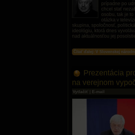
prípadne po udr
chcel stať neza
osobu, tak je t
otázka v televíz
skupina, spoločnosť, politic
ideológiu, ktorá dnes vyvolá
nad aktuálnosťou jej posolst
Čítať ďalej: V Slovenskej národ
Prezentácia p
na verejnom vypoč
Vytlačiť
|
E-mail