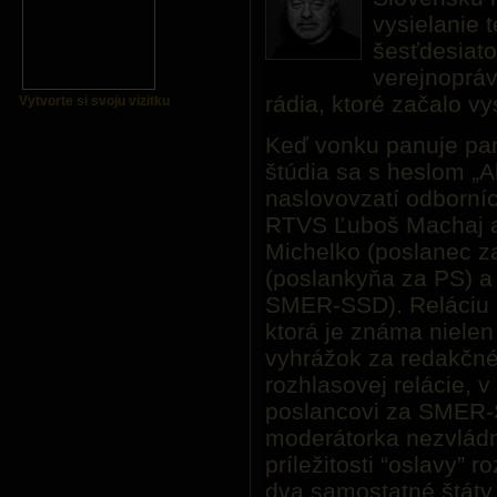
vysielanie t
šesťdesiato
verejnoprá
rádia, ktoré začalo vy
Vytvorte si svoju vizitku
Keď vonku panuje pan
štúdia sa s heslom „A
naslovovzatí odborníc
RTVS Ľuboš Machaj 
Michelko (poslanec z
(poslankyňa za PS) a
SMER-SSD). Reláciu 
ktorá je známa niele
vyhrážok za redakčné 
rozhlasovej relácie, 
poslancovi za SMER-S
moderátorka nezvládn
príležitosti “oslavy”
dva samostatné štáty.