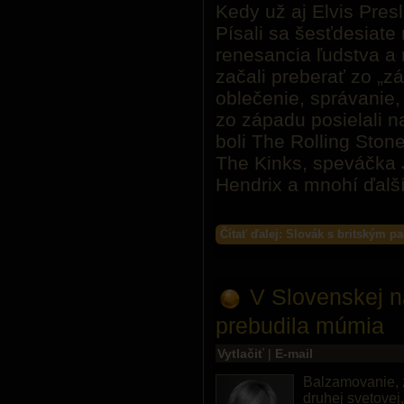
Kedy už aj Elvis Pre
Písali sa šesťdesiate 
renesancia ľudstva a 
začali preberať zo „z
oblečenie, správanie,
zo západu posielali n
boli The Rolling Sto
The Kinks, speváčka J
Hendrix a mnohí ďalší
Čítať ďalej: Slovák s britským 
V Slovenskej n
prebudila múmia
Vytlačiť
|
E-mail
Balzamovanie, z
druhej svetovej