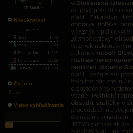
o Slovenskú televízi
CD Bigbíťák
na prvý pohľad nikomu 
platili. Zakaždým, ke
Návštevnosť
doprava, doľava, hore
4915268
víťazných politických
„demokraticky“
obsad
Dnes
1448
Napriek nekonečným 
Včera
2820
zákonov
neboli Slov
Tento týždeň
14942
rozhlas verejnopráv
Tento mesiac
23120
nadávali občania Sl
Celkove
4915268
platili, pričom ani por
bolo len pár korún / 
Čitáreň
o zbytočne vyhodený
Články
všade.
Politickí repr
obsadiť stoličky v š
Video vyhľadávanie
predvádzali na svojo
domácimi zvieratami
RTVS poctivo slúžili 
Go
Niektorý viac, iný men