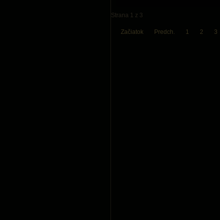
Strana 1 z 3
Začiatok
Predch.
1
2
3