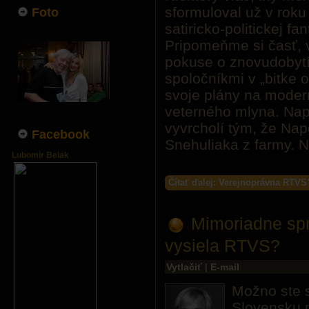
sformuloval už v rok
Foto
satiricko-politickej fa
Pripomeňme si časť, 
pokuse o znovudobyt
spoločníkmi v „bitke 
svoje plány na moder
veterného mlyna. Nap
vyvrcholí tým, že Na
Facebook
Snehuliaka z farmy. 
Lubomir Belak
Čítať ďalej: Verejnoprávna RTVS
Mimoriadne sp
vysiela RTVS?
Vytlačiť
|
E-mail
Možno ste s
Slovensku 