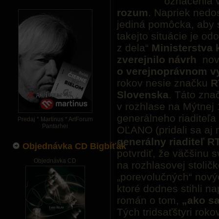
označenia 
rozum
. Napriek nedo
jediná pomôcka, aby
takejto situácie je od
z dela“
Ministerstva k
zverejnilo návrh
nov
o verejnoprávnom vy
rokov nesie značku
R
Slovenska
. Táto zn
v rozhlase na Mýtnej 
generálneho riaditeľa 
Predaj * Martinus * ArtForum
Pantarhei
OĽANO (pridali sa aj 
generálny riaditeľ 
Objednávka CD Bigbíťák
potvrdiť, že väčšinu s
Objednávka CD
na rozhlasovej stoli
„porevolučných“ nový
ktoré dodnes stihli n
román o tom,
„ako sa
Tých tridsaťštyri rok