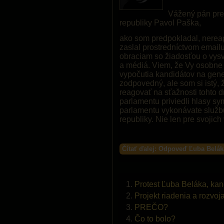
Vážený pán pre
republiky Pavol Paška,
ako som predpokladal, nereag
zaslal prostredníctvom email
obraciam so žiadosťou o vysv
a médiá. Viem, že Vy osobne 
vypočutia kandidátov na gener
zodpovedný, ale som si istý, 
reagovať na sťažnosti tohto d
parlamentu priviedli hlasy s
parlamentu vykonávate služb
republiky. Nie len pre svojich 
Čítať ďalej: Odpoveď Ľuba Belák
Protest Ľuba Beláka, ka
Projekt riadenia a rozvo
PREČO?
Čo to bolo?