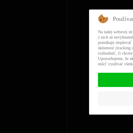
Používa
Na našej webovej st
z nich sú nevyhnutné
pomáhajú zlepšovať t
skúsenosť (tracking 
rozhodnúť, či chcete
Upozorňujeme, že ak
môcť využívať všetky