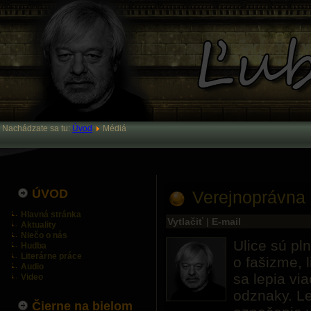
Nachádzate sa tu:
Úvod
Médiá
ÚVOD
Verejnoprávn
Hlavná stránka
Vytlačiť
|
E-mail
Aktuality
Niečo o nás
Ulice sú pl
Hudba
Literárne práce
o fašizme, 
Audio
sa lepia via
Video
odznaky. Le
Čierne na bielom