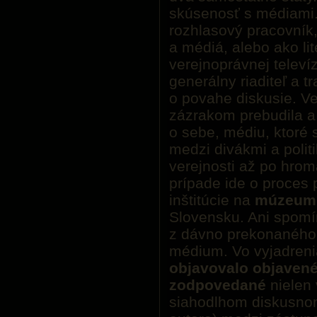
skúsenosť s médiami.
rozhlasový pracovník,
a médiá, alebo ako li
verejnoprávnej televí
generálny riaditeľ a tr
o povahe diskusie. V
zázrakom prebudila a
o sebe, médiu, ktoré 
medzi divákmi a poli
verejnosti až po hrom
prípade ide o proces 
inštitúcie na
múzeum 
Slovensku. Ani spomí
z dávno prekonaného
médium. Vo vyjadreni
objavovalo objaven
zodpovedané
nielen 
siahodlhom diskusnom