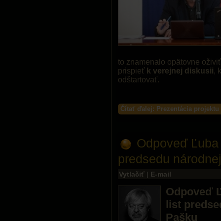
to znamenalo opätovne oživi
prispieť
k verejnej diskusii
, 
odštartovať.
Čítať ďalej: Prezentácia projek
Odpoveď Ľuba B
predsedu národnej
Vytlačiť
|
E-mail
Odpoveď Ľ
list preds
Pašku