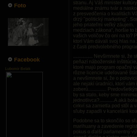
stranu. Aj Váš minister kultú
Foto
mediálne známu tvár a naskoči
z presvedčenia o kvalitách V
drzý "politický marketing". Som
jeho priateľmi veľký záujem. Š
medziach zákona“, horšie to bo
vašich voličov čo oni na to? 
ktorí Vám dávali svoj hlas na
z časti predvolebného progra
................ Nevšimnete si, 
Facebook
peňazí náboženské inštitúcie,
ktoré majú program opačný v
Lubomir Belak
rôzne licencie udeľované štá
a nevšimnete si, že o polovici
ale nejakí úradníci, ktorí vá
zoberú............... Predovše
by sa stalo, keby sme minimal
jednotlivca?............A aká 
cirkví sa zamietla pod stôl 
sľuby zapadli v kancelárii ko
Podobne sa to skončilo so sľ
marihuany a zavedenie regist
pokus o ďalší parlamentný výb