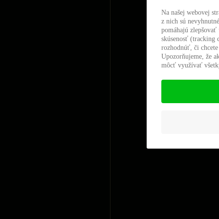
Na našej webovej st
z nich sú nevyhnutné
pomáhajú zlepšovať t
skúsenosť (tracking 
rozhodnúť, či chcete
Upozorňujeme, že ak
môcť využívať všetky