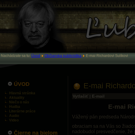
Nachádzate sa tu:
Úvod
Občianska publicistika
E-mai Richardovi Sulíkovi
ÚVOD
E-mai Richardo
Hlavná stránka
Vytlačiť
|
E-mail
Aktuality
Niečo o nás
E-mai Ri
Hudba
Literárne práce
Audio
Vážený pán predseda Národn
Video
obraciam sa na Vás so žiados
nadobudol presvedčenie, že p
Čierne na bielom