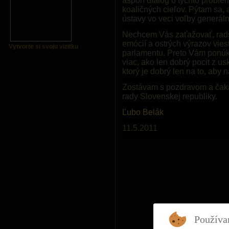
aspoň dialóg o týchto problém
koaličných cieľov. Pýtam sa,
ústavy vo veci voľby generál
Nechcem Vás zaťažovať, radš
emócií a ostrých výrazov vie
Vytvorte si svoju vizitku
parlamentu. Preto Vám ponúk
viac, ako len dobrý pocit z u
ktorý je dobrý len na to, aby
Zostávam s pozdravom a čak
rady Slovenskej republiky.
Ľubo Belák
11.5.2011
Používa