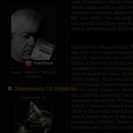
vyše dvadsiatich rokoch nezm
dávali víťazi volieb sa stali 
zoznámiť s návrhmi, ktoré som
MY
, vaši voliči". Nie, nemýľ
rok som dal svoj hlas Ivete R
sme si vymenili aj pár SMS-ie
Možno si na mňa pamätáte. P
kde som Vám navrhol stretnut
televízii. Spracoval som nieko
média. Preto som Vám chcel,
parlamentných volieb predsta
Predaj * Martinus * ArtForum
milo prekvapený Vašou rýchl
Pantarhei
svojho kolegu, ktorý mal na s
neprichádzala žiadna odpove
Objednávka CD Bigbíťák
o serióznosti záujmu zo stran
ako „politický marketing“ be
Objednávka CD
stretnutie uskutočnilo. Prinie
aj tézy o zlúčení televízie a 
pôjde o Slovenskú televíziu 
sme si podali ruky a vy ste s
parlamentu. Odvtedy ubehlo v
pooslavovalo a začalo sa vlá