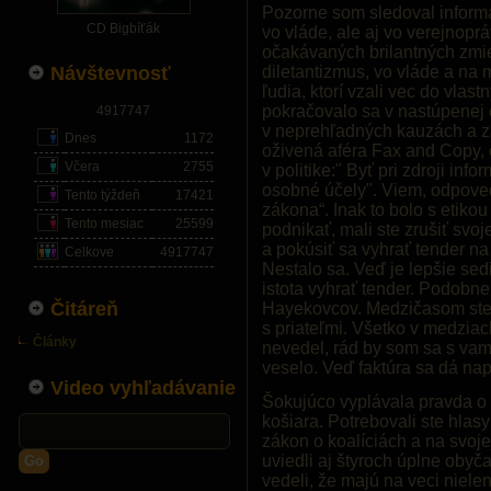
Pozorne som sledoval informá
CD Bigbíťák
vo vláde, ale aj vo verejno
očakávaných brilantných zmi
Návštevnosť
diletantizmus, vo vláde a na 
ľudia, ktorí vzali vec do vla
pokračovalo sa v nastúpenej
4917747
v neprehľadných kauzách a z
Dnes
1172
oživená aféra Fax and Copy, 
Včera
2755
v politike:" Byť pri zdroji inf
osobné účely". Viem, odpove
Tento týždeň
17421
zákona“. Inak to bolo s etikou
Tento mesiac
25599
podnikať, mali ste zrušiť svo
a pokúsiť sa vyhrať tender n
Celkove
4917747
Nestalo sa. Veď je lepšie sed
istota vyhrať tender. Podobne
Čitáreň
Hayekovcov. Medzičasom ste si
s priateľmi. Všetko v medzia
Články
nevedel, rád by som sa s vam
veselo. Veď faktúra sa dá na
Video vyhľadávanie
Šokujúco vyplávala pravda o
košiara. Potrebovali ste hlasy
zákon o koalíciách a na svoje
uviedli aj štyroch úplne obyča
Go
vedeli, že majú na veci nielen