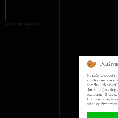
Vytvorte si svoju vizitku
Používa
Na našej webovej st
z nich sú nevyhnutné
pomáhajú zlepšovať t
skúsenosť (tracking 
rozhodnúť, či chcete
Upozorňujeme, že ak
môcť využívať všetky