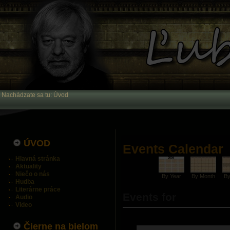
Nachádzate sa tu:
Úvod
ÚVOD
Events Calendar
Hlavná stránka
Aktuality
Niečo o nás
By Year
By Month
B
Hudba
Literárne práce
Events for
Audio
Video
Čierne na bielom