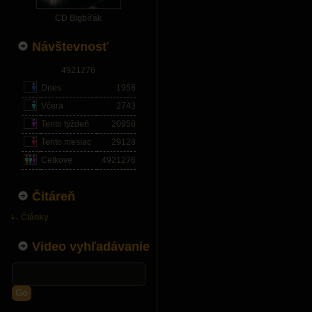
CD Bigbíťák
Návštevnosť
4921276
Dnes
1958
Včera
2743
Tento týždeň
20950
Tento mesiac
29128
Celkove
4921276
Čitáreň
Články
Video vyhľadávanie
Go