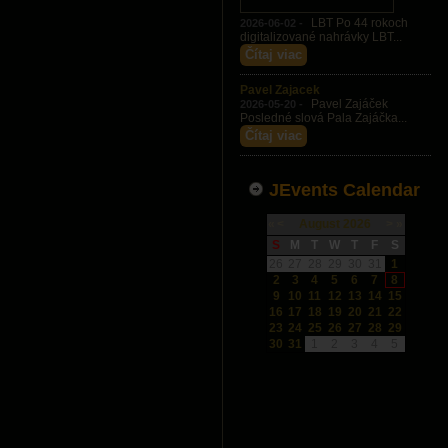
LBT Po 44 rokoch
2026-06-02 -
digitalizované nahrávky LBT...
Čítaj viac
Pavel Zajacek
Pavel Zajáček
2026-05-20 -
Posledné slová Pala Zajáčka...
Čítaj viac
JEvents Calendar
«
<
August
2026
>
»
S
M
T
W
T
F
S
26
27
28
29
30
31
1
2
3
4
5
6
7
8
9
10
11
12
13
14
15
16
17
18
19
20
21
22
23
24
25
26
27
28
29
30
31
1
2
3
4
5