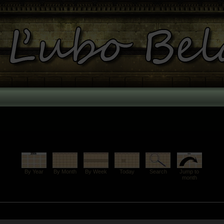
By Year
By Month
By Week
Today
Search
Jump to
month