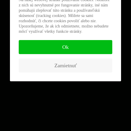
z nich sú nevyhnutné pre fungovanie stránky, iné nám
pomáhajú zlepšovať túto stránku a používateľskú
skúsenosť (tracking cookies). Môžete sa sami
rozhodnúť, či chcete cookies povoliť alebo nie.
Upozorňujeme, že ak ich odmietnete, možno nebudete
môcť využívať všetky funkcie stránky.
Ok
Zamietnuť