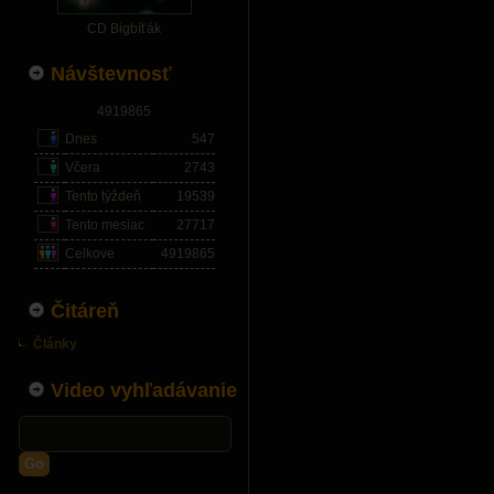
CD Bigbíťák
Návštevnosť
4919865
Dnes
547
Včera
2743
Tento týždeň
19539
Tento mesiac
27717
Celkove
4919865
Čitáreň
Články
Video vyhľadávanie
Go