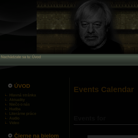
Nachádzate sa tu:
Úvod
ÚVOD
Events Calendar
Hlavná stránka
Aktuality
Niečo o nás
Hudba
Literárne práce
Events for
Audio
Video
Čierne na bielom