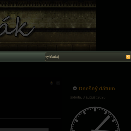
Vítam Vás na stránke Ľubo Belák. Dúfam, ž
Dnešný dátum
sobota, 8 august 2026