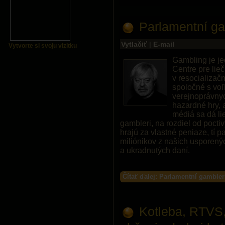
Parlamentní g
Vytlačiť
|
E-mail
Vytvorte si svoju vizitku
Gambling je jed
Centre pre lie
v resocializač
spoločné s voľ
verejnoprávnyc
hazardné hry, 
médiá sa dá lie
gambleri, na rozdiel od pocti
hrajú za vlastné peniaze, tí 
miliónikov z našich usporen
a ukradnutých daní.
Čítať ďalej: Parlamentní gamble
Kotleba, RTVS,