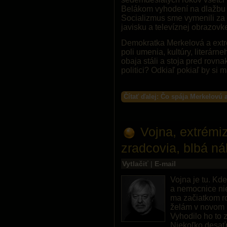
Belákom vyhodení na dlažbu a
Socializmus sme vymenili za 
javisku a televíznej obrazovk
Demokratka Merkelová a extré
poli umenia, kultúry, literárn
obaja stáli a stoja pred ro
politici? Odkiaľ pokiaľ by si 
Čítať ďalej: Čo spája Merkelovú 
Vojna, extrémi
zradcovia, blbá ná
Vytlačiť
|
E-mail
Vojna je tu. Kd
a nemocnice nie
ma začiatkom rok
želám v novom 
Vyhodilo ho to 
Niekoľko desaťr