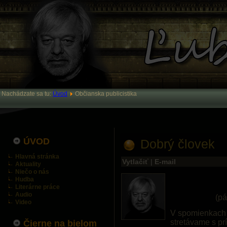
Nachádzate sa tu:
Úvod
Občianska publicistika
ÚVOD
Dobrý človek
Hlavná stránka
Vytlačiť
|
E-mail
Aktuality
Niečo o nás
Hudba
Literárne práce
Audio
(pá
Video
V spomienkach i
stretávame s pr
Čierne na bielom