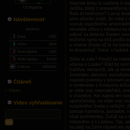
Napriek tomu si sadáme k vi
CD Bigbíťák
Ježiša, ktorý z presvedčenia a
Bolo to hrdinstvo? Lacný teat
jeho učeníci zistili, že vstal 
Návštevnosť
scenár úspešného amerického 
neustále ožíva s nádejou na le
4926441
odkiaľ sa doteraz žiaden sved
Dnes
1585
božieho syna na kríž podľa s
Včera
2869
o zmene života už tu na tomt
to dosiahnuť. Viera v ľudské 
Tento týždeň
1585
Stálo to zato? Poučil sa niek
Tento mesiac
34293
učenia o Láske? Rád by som 
Celkove
4926441
ľudstva, veriacich, ale aj nev
šintoistov, ateistov, socialisto
napriek pokroku v poznaní vo
Čitáreň
o centimeter z Kristovho kríža
je stále viac nepriateľský, zn
Články
a chamtivý. Ale najmä ten sv
spoločenský, sa stále viac vz
Video vyhľadávanie
ozajstného Sveta s veľkým „S“
panuje harmónia, poriadok, n
však podmienka. Začať sa s s
milosrdne a s Láskou. Tak, ak
Go
sa taký na Zemi objavil len je