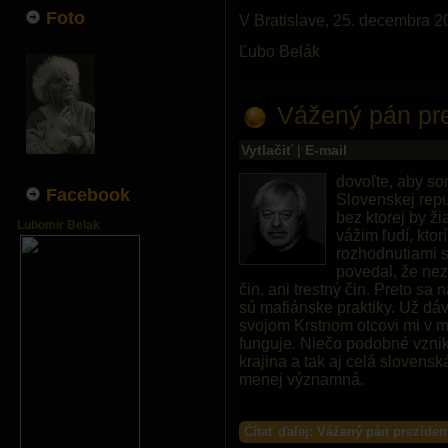
Foto
V Bratislave, 25. decembra 2
Ľubo Belák
Vážený pán pre
Vytlačiť
|
E-mail
dovoľte, aby so
Facebook
Slovenskej repu
bez ktorej by ž
Lubomir Belak
vážim ľudí, ktor
rozhodnutiami s
povedal, že ne
čin, ani trestný čin. Preto sa 
sú mafiánske praktiky. Už dá
svojom Krstnom otcovi mi v mla
funguje. Niečo podobné vznik
krajina a tak aj celá slovensk
menej významná.
Čítať ďalej: Vážený pán preziden