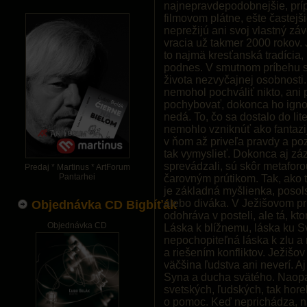
najnepravdepodobnejšie, prí
filmovom plátne, ešte častejš
neprežijú ani svoj vlastný zá
vracia už takmer 2000 rokov. 
to najmä kresťanská tradícia
podnes. V smutnom príbehu sa
života nezvyčajnej osobnosti.
nemohol pochváliť nikto, ani 
pochybovať, dokonca ho ignor
nedá. To, čo sa dostalo do lit
nemohlo vzniknúť ako fantazij
v ňom až priveľa pravdy a poz
tak vymyslieť. Dokonca aj záz
sprevádzali, sú skôr metaforo
Predaj * Martinus * ArtForum
Pantarhei
čarovným prútikom. Tak, ako t
je základná myšlienka, posolst
alebo diváka. V Ježišovom prí
Objednávka CD Bigbíťák
odohráva v posteli, ale tá, kt
Objednávka CD
Láska k blížnemu, láska ku Sv
nepochopiteľná láska k zlu a
a riešením konfliktov. Ježišo
väčšina ľudstva ani neverí. A
Syna a ducha svätého. Naopa
svetských, ľudských, tak hor
o pomoc. Keď neprichádza, na 