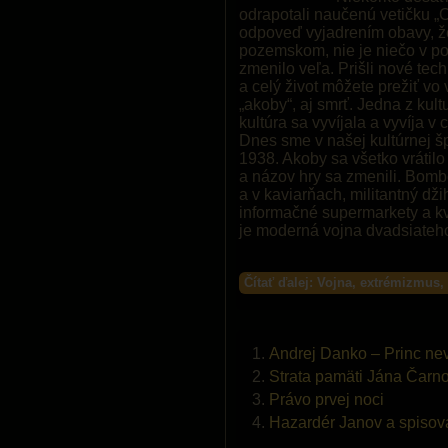
odrapotali naučenú vetičku „
odpoveď vyjadrením obavy, ž
pozemskom, nie je niečo v po
zmenilo veľa. Prišli nové tec
a celý život môžete prežiť vo v
„akoby“, aj smrť. Jedna z kult
kultúra sa vyvíjala a vyvíja v 
Dnes sme v našej kultúrnej šp
1938. Akoby sa všetko vrátilo
a názov hry sa zmenili. Bombo
a v kaviarňach, militantný dž
informačné supermarkety a k
je moderná vojna dvadsiateho
Čítať ďalej: Vojna, extrémizmus,
Andrej Danko – Princ nev
Strata pamäti Jána Čarn
Právo prvej noci
Hazardér Janov a spisov