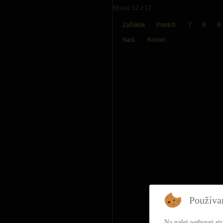
Strana 12 z 17
Začiatok
Predch.
7
8
9
Nasl.
Koniec
Používa
Na našej webovej st