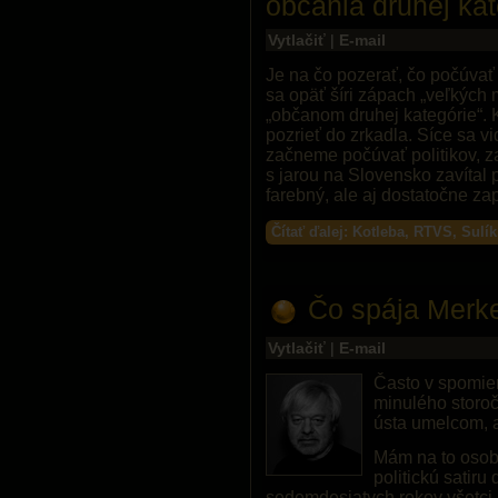
občania druhej kat
Vytlačiť
|
E-mail
Je na čo pozerať, čo počúvať
sa opäť šíri zápach „veľkých
„občanom druhej kategórie“. K
pozrieť do zrkadla. Síce sa vi
začneme počúvať politikov, 
s jarou na Slovensko zavítal p
farebný, ale aj dostatočne za
Čítať ďalej: Kotleba, RTVS, Sulí
Čo spája Merke
Vytlačiť
|
E-mail
Často v spomie
minulého storoč
ústa umelcom, 
Mám na to osob
politickú satiru
sedemdesiatych rokov všetci