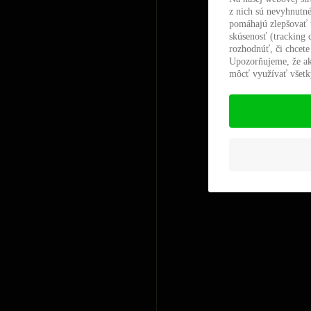
z nich sú nevyhnutné
pomáhajú zlepšovať t
skúsenosť (tracking 
rozhodnúť, či chcete
Upozorňujeme, že ak
môcť využívať všetky