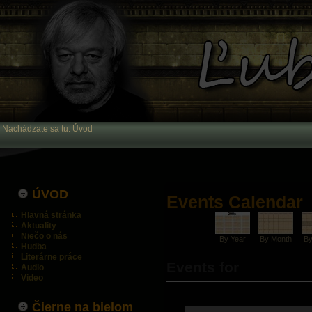
Nachádzate sa tu:
Úvod
ÚVOD
Events Calendar
Hlavná stránka
Aktuality
Niečo o nás
By Year
By Month
B
Hudba
Literárne práce
Events for
Audio
Video
Čierne na bielom