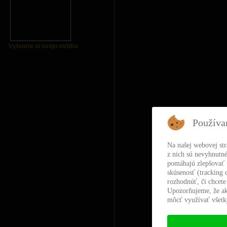
Vytvorte si svoju vizitku
Používa
Na našej webovej st
z nich sú nevyhnutné
pomáhajú zlepšovať t
skúsenosť (tracking 
rozhodnúť, či chcete
Upozorňujeme, že ak
môcť využívať všetky