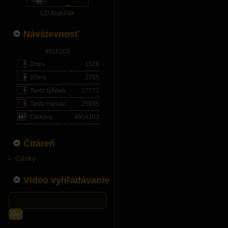
CD Bigbíťák
Návštevnosť
4918103
Dnes
1528
Včera
2755
Tento týždeň
17777
Tento mesiac
25955
Celkove
4918103
Čitáreň
Články
Video vyhľadávanie
Go