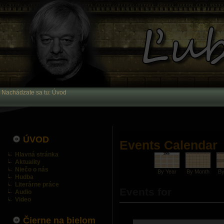
Nachádzate sa tu:
Úvod
ÚVOD
Events Calendar
Hlavná stránka
Aktuality
Niečo o nás
By Year
By Month
B
Hudba
Literárne práce
Events for
Audio
Video
Čierne na bielom