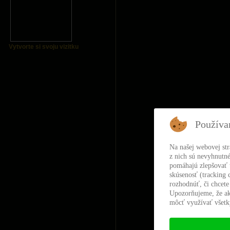
Vytvorte si svoju vizitku
Používa
Na našej webovej st
z nich sú nevyhnutné
pomáhajú zlepšovať t
skúsenosť (tracking 
rozhodnúť, či chcete
Upozorňujeme, že ak
môcť využívať všetky