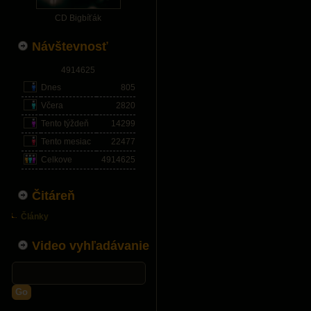
CD Bigbíťák
Návštevnosť
4914625
Dnes
805
Včera
2820
Tento týždeň
14299
Tento mesiac
22477
Celkove
4914625
Čitáreň
Články
Video vyhľadávanie
Go