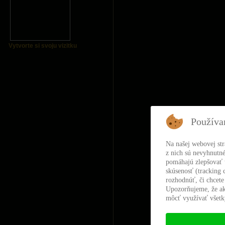
Vytvorte si svoju vizitku
Používa
Na našej webovej st
z nich sú nevyhnutné
pomáhajú zlepšovať t
skúsenosť (tracking 
rozhodnúť, či chcete
Upozorňujeme, že ak
môcť využívať všetky