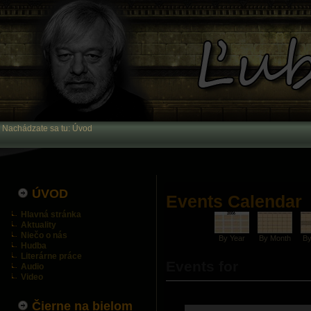
Nachádzate sa tu:
Úvod
ÚVOD
Events Calendar
Hlavná stránka
Aktuality
Niečo o nás
By Year
By Month
B
Hudba
Literárne práce
Events for
Audio
Video
Čierne na bielom