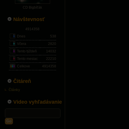
CD Bigbíťák
Návštevnosť
4914358
Dnes
538
Včera
2820
Tento týždeň
14032
Tento mesiac
22210
Celkove
4914358
Čitáreň
Články
Video vyhľadávanie
Go