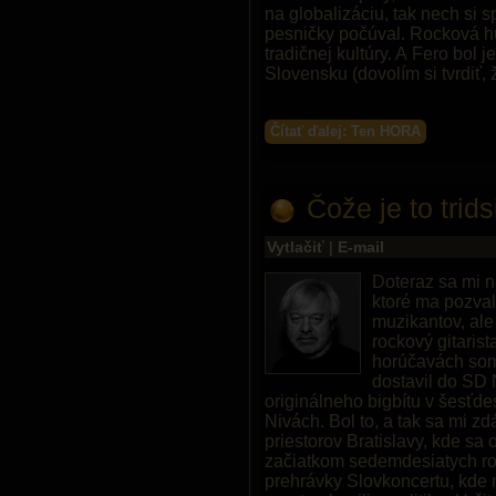
na globalizáciu, tak nech si
pesničky počúval. Rocková h
tradičnej kultúry. A Fero bol j
Slovensku (dovolím si tvrdiť,
Čítať ďalej: Ten HORA
Čože je to trid
Vytlačiť
|
E-mail
Doteraz sa mi n
ktoré ma pozval
muzikantov, ale
rockový gitarist
horúčavách som 
dostavil do SD 
originálneho bigbítu v šesťde
Nivách. Bol to, a tak sa mi zd
priestorov Bratislavy, kde sa
začiatkom sedemdesiatych ro
prehrávky Slovkoncertu, kde