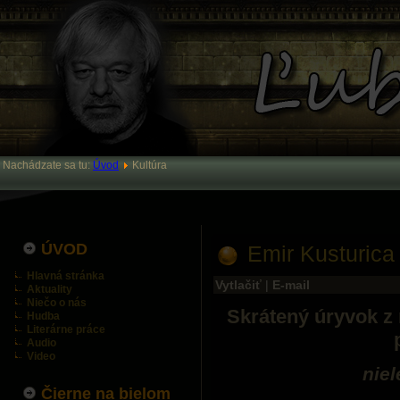
Nachádzate sa tu:
Úvod
Kultúra
ÚVOD
Emir Kusturic
Hlavná stránka
Vytlačiť
|
E-mail
Aktuality
Niečo o nás
Skrátený úryvok z
Hudba
Literárne práce
Audio
Video
niel
Čierne na bielom