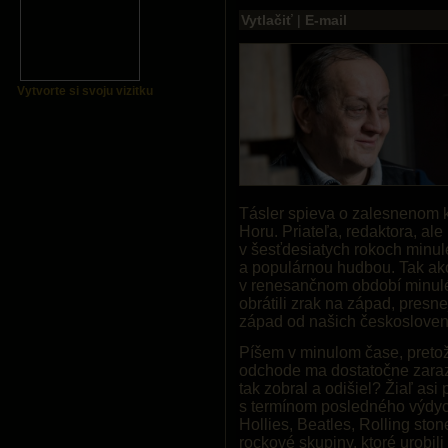
Vytlačiť
|
E-mail
Vytvorte si svoju vizitku
Tásler spieva o zalesnenom k
Horu. Priateľa, redaktora, ale
v šesťdesiatych rokoch minul
a populárnou hudbou. Tak ako
v renesančnom období minulého
obrátili zrak na západ, presn
západ od našich českosloven
Píšem v minulom čase, pretož
odchode ma dostatočne zarazil
tak zobral a odišiel? Žiaľ as
s termínom posledného výdych
Hollies, Beatles, Rolling st
rockové skupiny, ktoré urobil