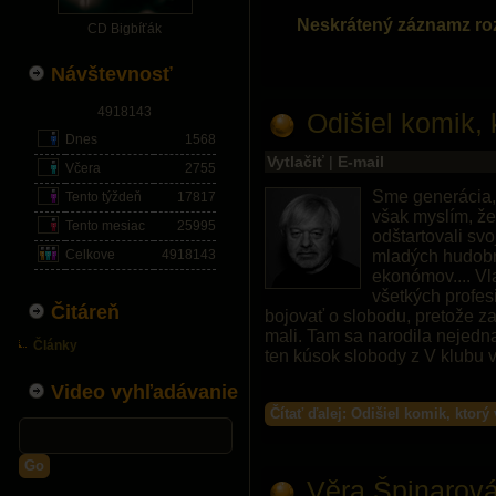
Neskrátený záznamz ro
CD Bigbíťák
Návštevnosť
4918143
Odišiel komik, 
Dnes
1568
Vytlačiť
|
E-mail
Včera
2755
Sme generácia, 
Tento týždeň
17817
však myslím, že 
Tento mesiac
25995
odštartovali svo
Celkove
4918143
mladých hudobní
ekonómov.... V
všetkých profesi
Čitáreň
bojovať o slobodu, pretože z
mali. Tam sa narodila nejedna
Články
ten kúsok slobody z V klubu v
Video vyhľadávanie
Čítať ďalej: Odišiel komik, ktorý
Go
Věra Špinarov