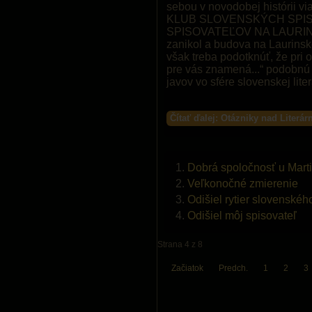
sebou v novodobej histórii 
KLUB SLOVENSKÝCH SPIS
SPISOVATEĽOV NA LAURINSKEJ
zanikol a budova na Laurins
však treba podotknúť, že pri 
pre vás znamená...“ podobnú 
javov vo sfére slovenskej liter
Čítať ďalej: Otázniky nad Liter
Dobrá spoločnosť u Marti
Veľkonočné zmierenie
Odišiel rytier slovenskéh
Odišiel môj spisovateľ
Strana 4 z 8
Začiatok
Predch.
1
2
3