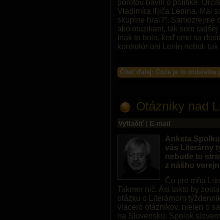
porotou bavili o politike. Urč
Vladimíra Iľjiča Lenina. Mal 
skupine hral?“. Samozrejme c
ako muzikant, tak som radšej 
Inak to bolo, keď sme sa dos
kontrolór ani Lenin nebol, tak
Čítať ďalej: Čože je to tridsiatk
Otázniky nad L
Vytlačiť
|
E-mail
Anketa Spolku
vás Literárny 
nebude to stra
z nášho verejn
Čo pre mňa Lit
Takmer nič. Asi takto by zos
otázku o Literárnom týždenní
viacero otáznikov, nielen o sa
na Slovensku. Spolok sloven