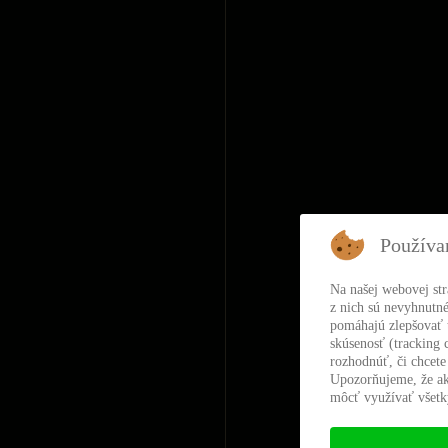
Používa
Na našej webovej st
z nich sú nevyhnutné
pomáhajú zlepšovať t
skúsenosť (tracking 
rozhodnúť, či chcete
Upozorňujeme, že ak
môcť využívať všetky