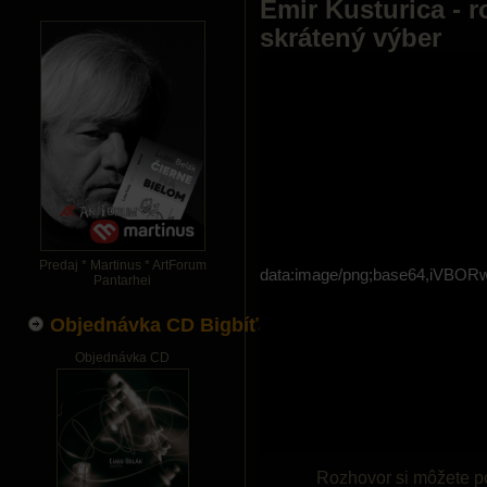
Emir Kusturica - 
skrátený výber
Predaj * Martinus * ArtForum
data:image/png;base64,i
Pantarhei
Objednávka CD Bigbíťák
Objednávka CD
Rozhovor si môžete po