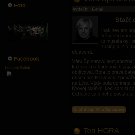
Foto
Vytlačiť
|
E-mail
Stačí 
Inak neviem pop
Věry. Priznám 
to musela byť pr
zastúpili. Žiaľ 
objavená.
Facebook
Věru Špinarovú som spoznal 
križovali na hudobných zája
Lubomir Belak
obdivoval. Bola to pravá baba
dušou predstavovala speváčku
na Lýre. Vždy bola úprimná, 
lýrovej skúške, keď som si so
Ochotne sa o neho postarala,
Čítať ďalej: Věra Špinarová
Ten HORA