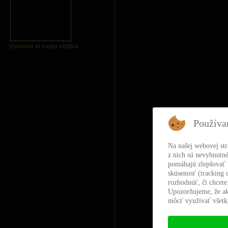
Vytvorte si svoju vizitku
Používa
Na našej webovej st
z nich sú nevyhnutné
pomáhajú zlepšovať t
skúsenosť (tracking 
rozhodnúť, či chcete
Upozorňujeme, že ak
môcť využívať všetky