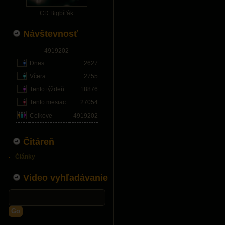
CD Bigbíťák
Návštevnosť
4919202
Dnes
2627
Včera
2755
Tento týždeň
18876
Tento mesiac
27054
Celkove
4919202
Čitáreň
Články
Video vyhľadávanie
Go