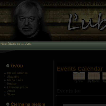
Nachádzate sa tu:
Úvod
ÚVOD
Events Calendar
Hlavná stránka
Aktuality
Niečo o nás
By Year
By Month
B
Hudba
Literárne práce
Events for
Audio
Video
Čierne na bielom