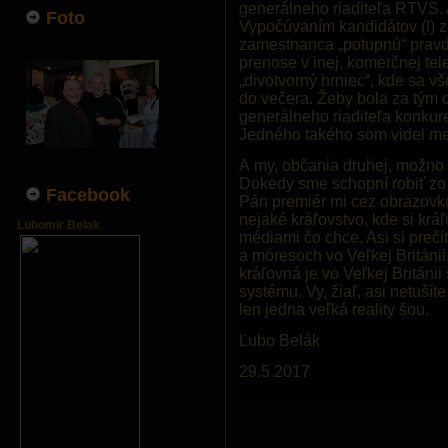
generálneho riaditeľa RTVS. 
Foto
Vypočúvaním kandidátov (!) z
zamestnanca „potupnú“ pravdu
prenose v inej, komerčnej tele
„divotvorný hrniec“, kde sa v
do večera. Žeby bola za tým c
generálneho riaditeľa konku
Jedného takého som videl me
A my, občania druhej, možno t
Dokedy sme schopní robiť zo
Facebook
Pán premiér mi cez obrazovku
nejaké kráľovstvo, kde si kr
Lubomir Belak
médiami čo chce. Asi si prečí
a móresoch vo Veľkej Británii.
kráľovná je vo Veľkej Británi
systému. Vy, žiaľ, asi netuší
len jedna veľká reality šou.
Ľubo Belák
29.5.2017