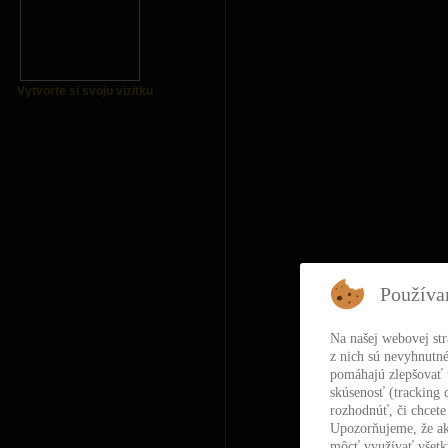
Vytvorte si svoju vizitku
Používa
Na našej webovej st
z nich sú nevyhnutné
pomáhajú zlepšovať t
skúsenosť (tracking 
rozhodnúť, či chcete
Upozorňujeme, že ak
môcť využívať všetky