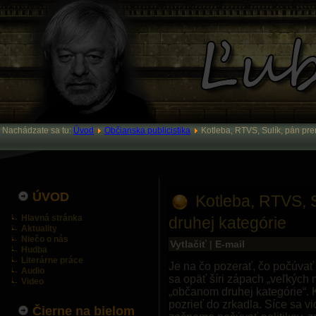
Nachádzate sa tu:
Úvod
Občianska publicistika
Kotleba, RTVS, Sulík, pán pre
ÚVOD
Kotleba, RTVS, S
Hlavná stránka
druhej kategórie
Aktuality
Niečo o nás
Vytlačiť
|
E-mail
Hudba
Literárne práce
Je na čo pozerať, čo počúvať
Audio
sa opäť šíri zápach „veľkých
Video
„občanom druhej kategórie“. K
pozrieť do zrkadla. Síce sa vi
Čierne na bielom