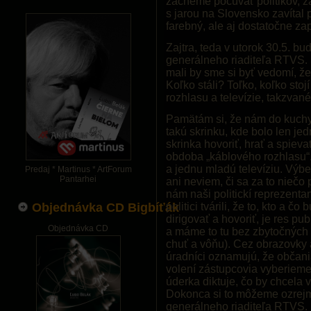
začneme počúvať politikov, 
s jarou na Slovensko zavítal p
farebný, ale aj dostatočne za
Zajtra, teda v utorok 30.5. bu
generálneho riaditeľa RTVS.
mali by sme si byť vedomí, že 
Koľko stáli? Toľko, koľko sto
rozhlasu a televízie, takzvan
Pamätám si, že nám do kuchy
takú skrinku, kde bolo len jed
skrinka hovoriť, hrať a spieva
obdoba „káblového rozhlasu“.
a jednu mladú televíziu. Výb
Predaj * Martinus * ArtForum
Pantarhei
ani neviem, či sa za to niečo 
nám naši politickí reprezentan
Objednávka CD Bigbíťák
politici tvárili, že to, kto a 
dirigovať a hovoriť, je res pub
Objednávka CD
a máme to tu bez zbytočných m
chuť a vôňu). Cez obrazovky 
úradníci oznamujú, že občani
volení zástupcovia vyberieme“
úderka diktuje, čo by chcela v 
Dokonca si to môžeme ozrejmi
generálneho riaditeľa RTVS. 