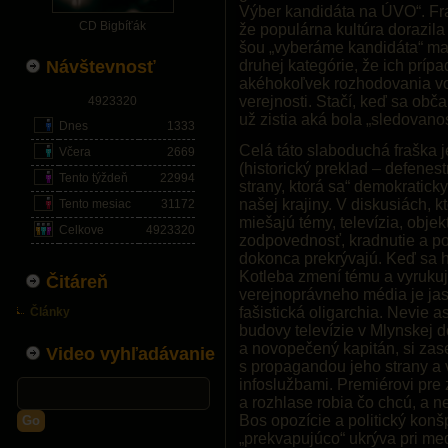
Výber kandidáta na ÚVO“. Fr
CD Bigbíťák
že populárna kultúra dorazila
šou „vyberáme kandidáta“ ma
Návštevnosť
druhej kategórie, že ich príp
akéhokoľvek rozhodovania vo
verejnosti. Stačí, keď sa obč
4923320
už zistia aká bola „sledovanos
Dnes
1333
Celá táto slaboduchá fraška 
Včera
2669
(historický preklad – defenest
Tento týždeň
22994
strany, ktorá sa“ demokratick
našej krajiny. V diskusiách, k
Tento mesiac
31172
miešajú témy, televízia, objek
Celkove
4923320
zodpovednosť, kradnutie a po
dokonca prekrývajú. Keď sa h
Kotleba zmení tému a vyrukuj
Čitáreň
verejnoprávneho média je ja
fašistická oligarchia. Nevie as
Články
budovy televízie v Mlynskej d
a novopečený kapitán, si zase
Video vyhľadávanie
s propagandou jeho strany a
infoslužbami. Premiérovi pre z
a rozhlase robia čo chcú, a 
Bos opozície a politický konšp
Go
„prekvapujúco“ ukrýva pri med