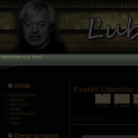
Nachádzate sa tu:
Úvod
ÚVOD
Events Calendar
Hlavná stránka
Aktuality
Niečo o nás
By Year
By Month
B
Hudba
Literárne práce
Events for
Audio
Video
Čierne na bielom