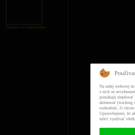
Vytvorte si svoju vizitku
Používa
Na našej webovej st
z nich sú nevyhnutné
pomáhajú zlepšovať t
skúsenosť (tracking 
rozhodnúť, či chcete
Upozorňujeme, že ak
môcť využívať všetky