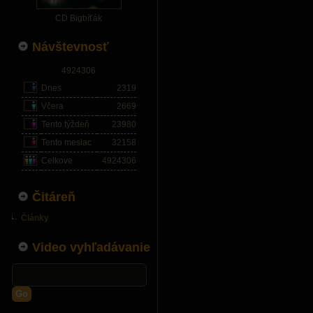
CD Bigbíťák
Návštevnosť
4924306
Dnes
2319
Včera
2669
Tento týždeň
23980
Tento mesiac
32158
Celkove
4924306
Čitáreň
Články
Video vyhľadávanie
Go