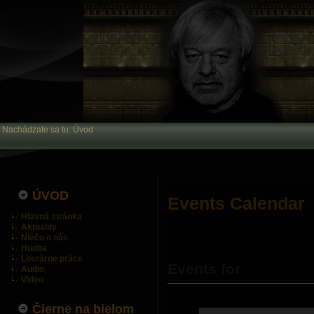
Nachádzate sa tu:
Úvod
ÚVOD
Events Calendar
Hlavná stránka
Aktuality
Niečo o nás
Hudba
Literárne práce
Events for
Audio
Video
Čierne na bielom