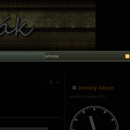
Vítam Vás na stránke Ľubo Belák. Dúfam, ž
Dnešný dátum
nedeľa, 9 august 2026