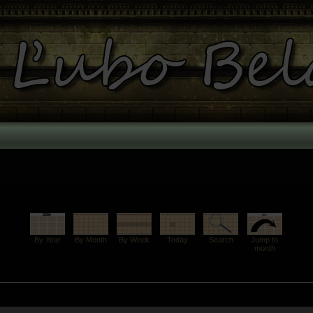
By Year
By Month
By Week
Today
Search
Jump to
month