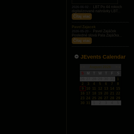
LBT Po 44 rokoch
2026-06-02 -
digitalizované nahrávky LBT...
Čítaj viac
Pavel Zajacek
Pavel Zajáček
2026-05-20 -
Posledné slová Pala Zajáčka...
Čítaj viac
JEvents Calendar
«
<
August
2026
>
»
S
M
T
W
T
F
S
26
27
28
29
30
31
1
2
3
4
5
6
7
8
9
10
11
12
13
14
15
16
17
18
19
20
21
22
23
24
25
26
27
28
29
30
31
1
2
3
4
5