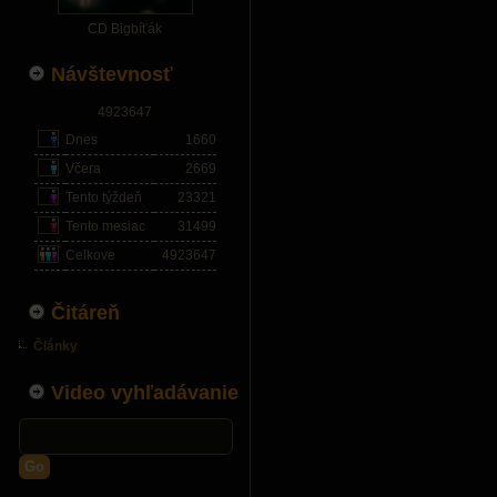
CD Bigbíťák
Návštevnosť
4923647
Dnes
1660
Včera
2669
Tento týždeň
23321
Tento mesiac
31499
Celkove
4923647
Čitáreň
Články
Video vyhľadávanie
Go