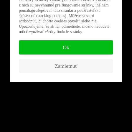
z nich sú nevyhnutné pre fungovanie stránky, iné nám
pomáhajú zlepšovať túto stránku a používateľskú
skúsenosť (tracking cookies). Môžete sa sami
rozhodnúť, či chcete cookies povoliť alebo nie.
Upozorňujeme, že ak ich odmietnete, možno nebudete
môcť využívať všetky funkcie stránky.
Ok
Zamietnuť