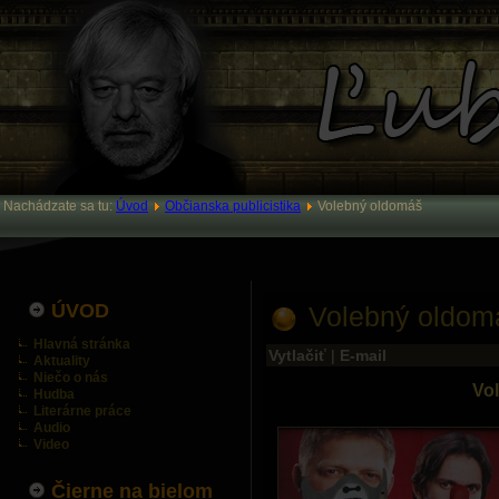
Nachádzate sa tu:
Úvod
Občianska publicistika
Volebný oldomáš
ÚVOD
Volebný oldom
Hlavná stránka
Vytlačiť
|
E-mail
Aktuality
Niečo o nás
Vo
Hudba
Literárne práce
Audio
Video
Čierne na bielom