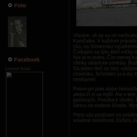
Foto
Vlastne, ak by sa mi nechcel
Kamčatke. V každom prípade 
nás, na Slovensku vyjadrením 
Čudujem sa tým, ktorí voľby o
Nie je to jedno. Čím menej bu
Facebook
všetky stranícke centrály. Bu
Na jeden deň sa moc vykĺzne 
Lubomir Belak
chodníku. Schmatni ju a daj 
nesklame!
Potom pri pive alebo borovičk
alebo či si sa mýlil. Ale o t
pasívnych. Ponúka ti všetko. 
šancu na osobné šťastie. Myslí
Preto vás pozývam na volebn
volebné miestnosti. Dúfam, ž