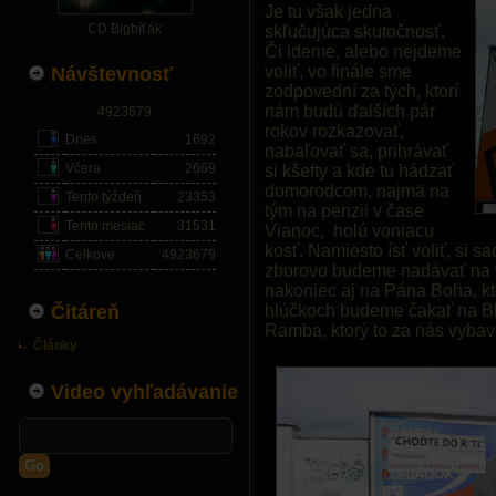
Je tu však jedna
CD Bigbíťák
skľučujúca skutočnosť.
Či ideme, alebo nejdeme
voliť, vo finále sme
Návštevnosť
zodpovední za tých, ktorí
nám budú ďalších pár
4923679
rokov rozkazovať,
Dnes
1692
nabaľovať sa, prihrávať
Včera
2669
si kšefty a kde tu hádzať
domorodcom, najmä na
Tento týždeň
23353
tým na penzii v čase
Tento mesiac
31531
Vianoc, holú voniacu
kosť. Namiesto ísť voliť, si 
Celkove
4923679
zborovo budeme nadávať na vl
nakoniec aj na Pána Boha, kt
Čitáreň
hlúčkoch budeme čakať na Bla
Ramba, ktorý to za nás vybaví
Články
Video vyhľadávanie
Go