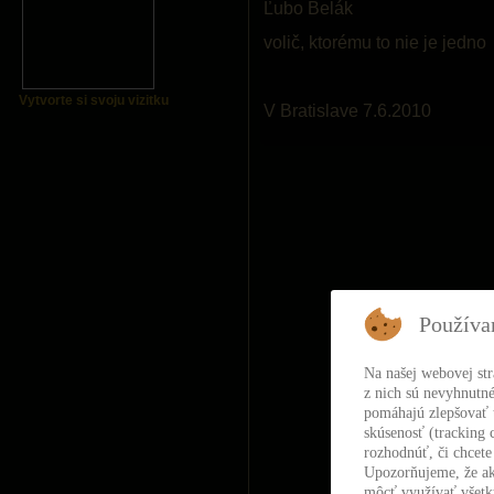
Ľubo Belák
volič, ktorému to nie je jedno
Vytvorte si svoju vizitku
V Bratislave 7.6.2010
Používa
Na našej webovej st
z nich sú nevyhnutné
pomáhajú zlepšovať t
skúsenosť (tracking 
rozhodnúť, či chcete
Upozorňujeme, že ak
môcť využívať všetky