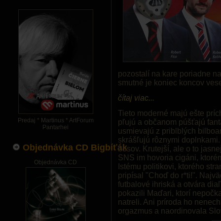
pozostalí na kare poriadne na
smutné je koniec koncov vesel
čítaj viac...
Tieto moderné majú ešte prích
Predaj * Martinus * ArtForum
pľujú a občanom púšťajú fanta
Pantarhei
usmievajú z priblblých bilbo
skrášľujú rôznymi doplnkami.
Objednávka CD Bigbíťák
bosov. Krutejší, ale o to jas
SNS im hovoria cigáni, ktorém
Objednávka CD
Istému politikovi, ktorého str
pripísal "Choď do r*ti!". Najv
futbalové ihriská a otvára dia
pokazili Maďari, ktorí nepočk
natreli. Ani príroda ho nenec
orgazmus a naordinovala Slo