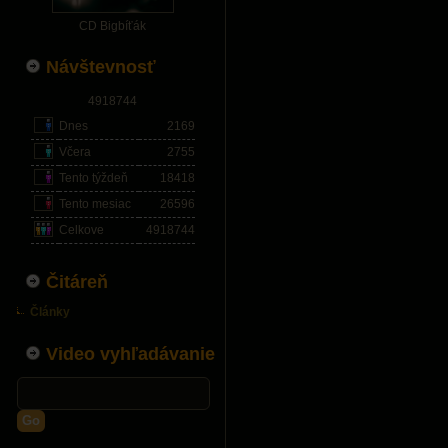
CD Bigbíťák
Návštevnosť
4918744
Dnes
2169
Včera
2755
Tento týždeň
18418
Tento mesiac
26596
Celkove
4918744
Čitáreň
Články
Video vyhľadávanie
Go