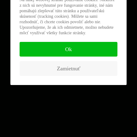
z nich sú nevyhnutné pre fungovanie stránky, iné nám
pomáhajú zlepšovať túto stránku a používateľskú
skúsenosť (tracking cookies). Môžete sa sami
rozhodnúť, či chcete cookies povoliť alebo nie.
Upozorňujeme, že ak ich odmietnete, možno nebudete
môcť využívať všetky funkcie stránky.
Ok
Zamietnuť