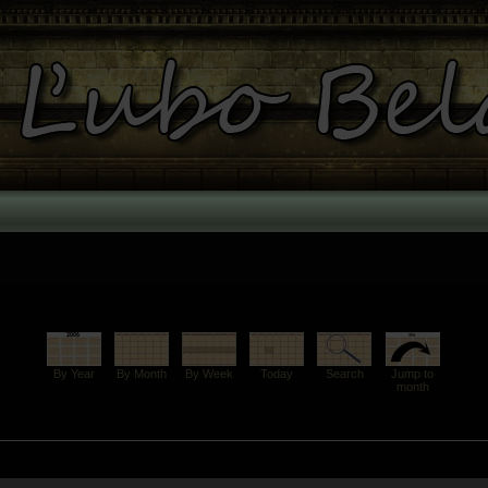
By Year
By Month
By Week
Today
Search
Jump to
month