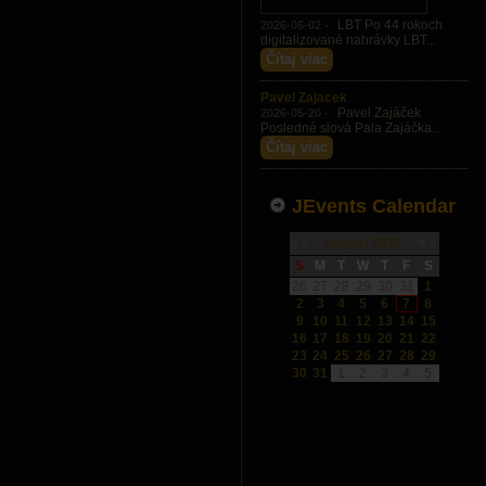
LBT Po 44 rokoch
2026-06-02 -
digitalizované nahrávky LBT...
Čítaj viac
Pavel Zajacek
Pavel Zajáček
2026-05-20 -
Posledné slová Pala Zajáčka...
Čítaj viac
JEvents Calendar
«
<
August
2026
>
»
S
M
T
W
T
F
S
26
27
28
29
30
31
1
2
3
4
5
6
7
8
9
10
11
12
13
14
15
16
17
18
19
20
21
22
23
24
25
26
27
28
29
30
31
1
2
3
4
5