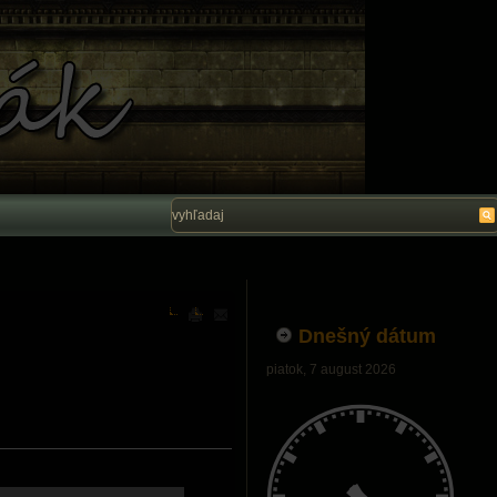
Vítam Vás na stránke Ľubo Belák. Dúfam, ž
Dnešný dátum
piatok, 7 august 2026