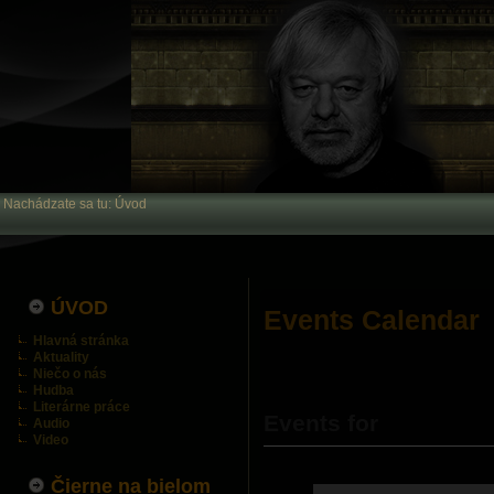
Nachádzate sa tu:
Úvod
ÚVOD
Events Calendar
Hlavná stránka
Aktuality
Niečo o nás
Hudba
Literárne práce
Events for
Audio
Video
Čierne na bielom