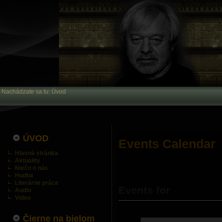
Nachádzate sa tu:
Úvod
ÚVOD
Events Calendar
Hlavná stránka
Aktuality
Niečo o nás
Hudba
Literárne práce
Events for
Audio
Video
Čierne na bielom