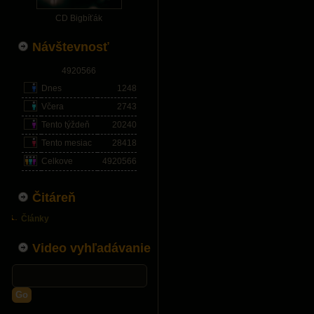
CD Bigbíťák
Návštevnosť
4920566
Dnes
1248
Včera
2743
Tento týždeň
20240
Tento mesiac
28418
Celkove
4920566
Čitáreň
Články
Video vyhľadávanie
Go