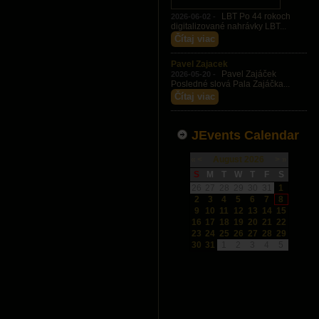
LBT Po 44 rokoch
2026-06-02 -
digitalizované nahrávky LBT...
Čítaj viac
Pavel Zajacek
Pavel Zajáček
2026-05-20 -
Posledné slová Pala Zajáčka...
Čítaj viac
JEvents Calendar
«
<
August
2026
>
»
S
M
T
W
T
F
S
26
27
28
29
30
31
1
2
3
4
5
6
7
8
9
10
11
12
13
14
15
16
17
18
19
20
21
22
23
24
25
26
27
28
29
30
31
1
2
3
4
5