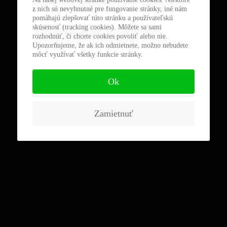
z nich sú nevyhnutné pre fungovanie stránky, iné nám
pomáhajú zlepšovať túto stránku a používateľskú
skúsenosť (tracking cookies). Môžete sa sami
rozhodnúť, či chcete cookies povoliť alebo nie.
Upozorňujeme, že ak ich odmietnete, možno nebudete
môcť využívať všetky funkcie stránky.
Ok
Zamietnuť