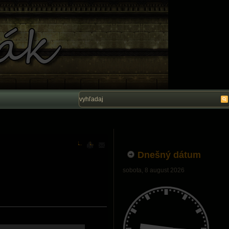
Vítam Vás na stránke Ľubo Belák. Dúfam, ž
Dnešný dátum
sobota, 8 august 2026