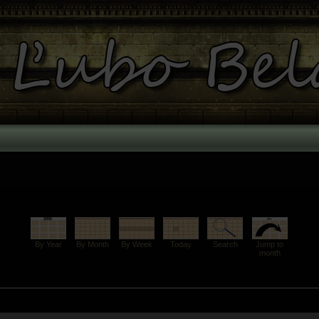
By Year
By Month
By Week
Today
Search
Jump to
month