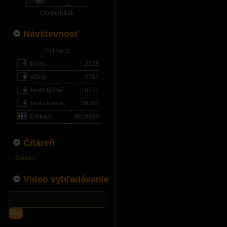
CD Bigbíťák
Návštevnosť
4918903
Dnes
2328
Včera
2755
Tento týždeň
18577
Tento mesiac
26755
Celkove
4918903
Čitáreň
Články
Video vyhľadávanie
Go