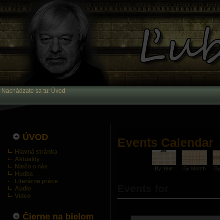
Nachádzate sa tu:
Úvod
ÚVOD
Events Calendar
Hlavná stránka
Aktuality
Niečo o nás
By Year
By Month
B
Hudba
Literárne práce
Events for
Audio
Video
Čierne na bielom