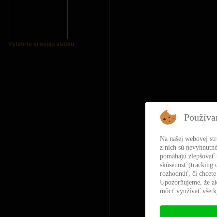
Vytvorte si svoju vizitku
Používa
Na našej webovej st
z nich sú nevyhnutné
pomáhajú zlepšovať t
skúsenosť (tracking 
rozhodnúť, či chcete
Upozorňujeme, že ak
môcť využívať všetky