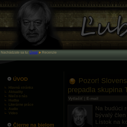
Nachádzate sa tu:
Úvod
Recenzie
ÚVOD
Pozor! Slovens
Hlavná stránka
prepadla skupina 
Aktuality
Niečo o nás
Vytlačiť
|
E-mail
Hudba
Literárne práce
Na budúci r
Audio
Video
bývalý člen
Lístok na ko
Čierne na bielom