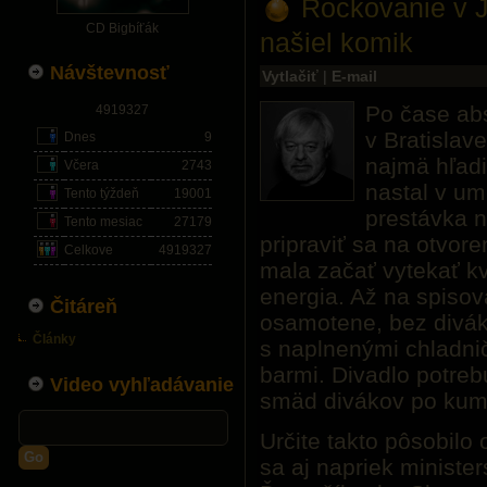
Rockovanie v 
CD Bigbíťák
našiel komik
Návštevnosť
Vytlačiť
|
E-mail
Po čase ab
4919327
v Bratislave
Dnes
9
najmä hľadi
Včera
2743
nastal v um
Tento týždeň
19001
prestávka n
Tento mesiac
27179
pripraviť sa na otvore
Celkove
4919327
mala začať vytekať kv
energia. Až na spisova
Čitáreň
osamotene, bez diváko
Články
s naplnenými chladni
barmi. Divadlo potreb
Video vyhľadávanie
smäd divákov po kum
Určite takto pôsobilo 
Go
sa aj napriek minist