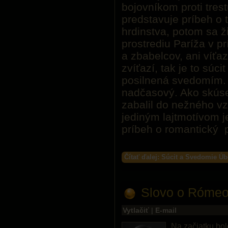
bojovníkom proti trest
predstavuje príbeh o 
hrdinstva, potom sa ž
prostrediu Paríža v 
a zbabelcov, ani víťa
zvíťazí, tak je to súc
posilnená svedomím. 
nadčasový. Ako skús
zabalil do nežného v
jediným lajtmotívom j
príbeh o romantický 
Čítať ďalej: Súcit a Svedomie Ú
Slovo o Rómeov
Vytlačiť
|
E-mail
Na začiatku bol