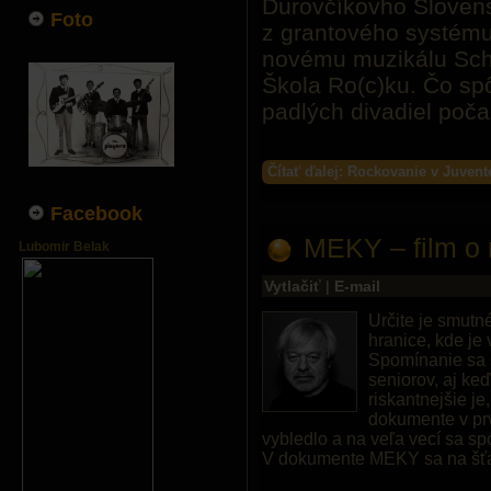
Ďurovčíkovho Slovens
Foto
z grantového systému 
novému muzikálu Sch
Škola Ro(c)ku. Čo sp
padlých divadiel poča
Čítať ďalej: Rockovanie v Juven
Facebook
MEKY – film o
Lubomir Belak
Vytlačiť
|
E-mail
Určite je smutn
hranice, kde je 
Spomínanie sa 
seniorov, aj keď
riskantnejšie j
dokumente v pr
vybledlo a na veľa vecí sa s
V dokumente MEKY sa na šťast