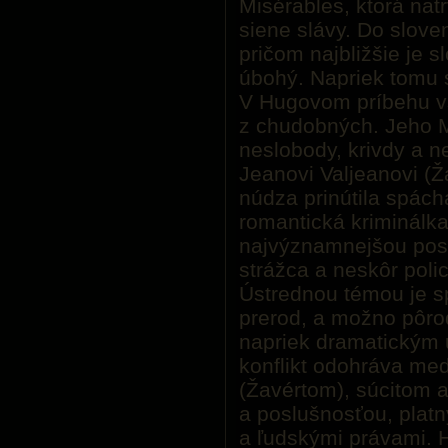
Misérables, ktorá nat
siene slávy. Do sloven
pričom najbližšie je 
úbohý. Napriek tomu 
V Hugovom príbehu v
z chudobných. Jeho M
neslobody, krivdy a n
Jeanovi Valjeanovi (Ž
núdza prinútila spácha
romantická kriminálka
najvýznamnejšou pos
strážca a neskôr polic
Ústrednou témou je s
prerod, a možno pôro
napriek dramatickým u
konflikt odohráva me
(Žavértom), súcitom 
a poslušnosťou, plat
a ľudskými právami. 