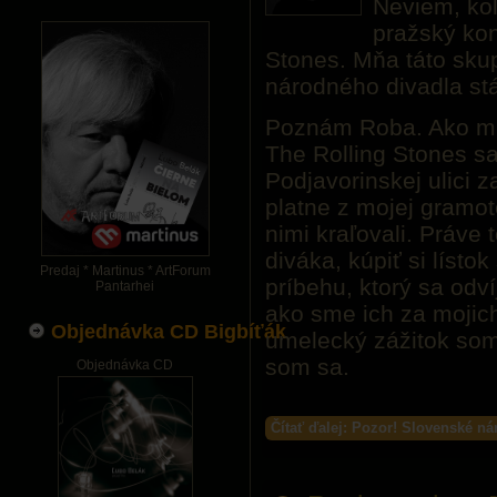
Neviem, koľ
pražský kon
Stones. Mňa táto sku
národného divadla stá
Poznám Roba. Ako ml
The Rolling Stones s
Podjavorinskej ulici z
platne z mojej gramot
nimi kraľovali. Práve
diváka, kúpiť si líst
Predaj * Martinus * ArtForum
príbehu, ktorý sa odv
Pantarhei
ako sme ich za mojich
Objednávka CD Bigbíťák
umelecký zážitok som
som sa.
Objednávka CD
Čítať ďalej: Pozor! Slovenské n