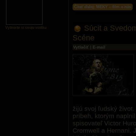
Čítať ďalej: MEKY – film o nás
Súcit a Svedo
Vytvorte si svoju vizitku
Scéne
Vytlačiť
|
E-mail
žijú svoj ľudský život
príbeh, ktorým naplni
spisovateľ Victor Huro
Cromwell a Hernani. J