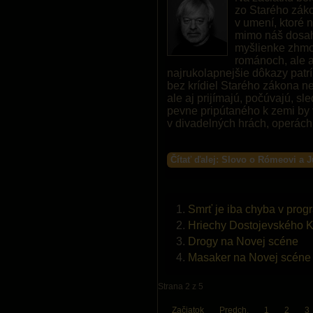
zo Starého záko
v umení, ktoré 
mimo náš dosah.
myšlienke zhmot
románoch, ale a
najrukolapnejšie dôkazy patr
bez krídiel Starého zákona ned
ale aj prijímajú, počúvajú, sle
pevne pripútaného k zemi by 
v divadelných hrách, operách 
Čítať ďalej: Slovo o Rómeovi a Jú
Smrť je iba chyba v pro
Hriechy Dostojevského 
Drogy na Novej scéne
Masaker na Novej scéne
Strana 2 z 5
Začiatok
Predch.
1
2
3