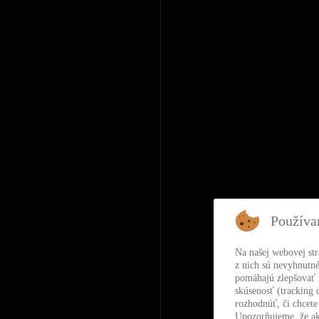
Používa
Na našej webovej st
z nich sú nevyhnutné
pomáhajú zlepšovať t
skúsenosť (tracking 
rozhodnúť, či chcete
Upozorňujeme, že ak