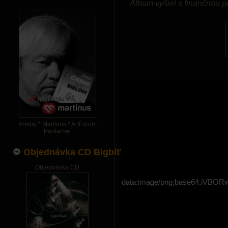
Album vyšiel s finančnou 
Predaj * Martinus * ArtForum
Pantarhei
Objednávka CD Bigbíťák
Objednávka CD
data:image/png;base64,i