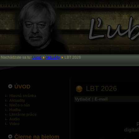
Nachádzate sa tu:
Úvod
Aktuality
LBT 2026
ÚVOD
LBT 2026
Hlavná stránka
Vytlačiť
|
E-mail
Aktuality
Niečo o nás
Hudba
Literárne práce
Audio
Video
P
digita
Čierne na bielom