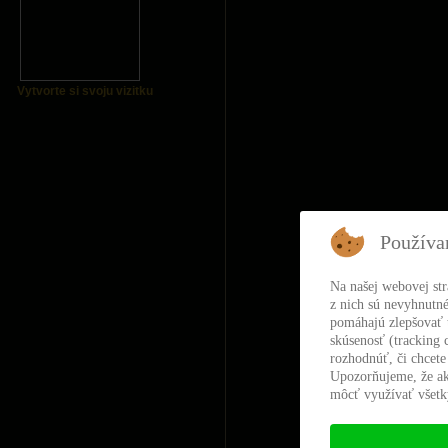
Vytvorte si svoju vizitku
Používa
Na našej webovej st
z nich sú nevyhnutné
pomáhajú zlepšovať t
skúsenosť (tracking 
rozhodnúť, či chcete
Upozorňujeme, že ak
môcť využívať všetky