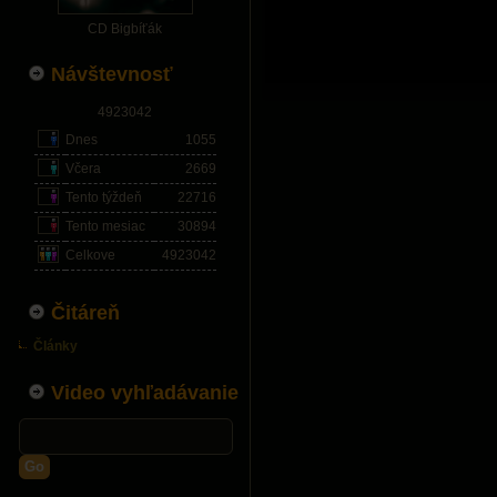
CD Bigbíťák
Návštevnosť
4923042
Dnes
1055
Včera
2669
Tento týždeň
22716
Tento mesiac
30894
Celkove
4923042
Čitáreň
Články
Video vyhľadávanie
Go