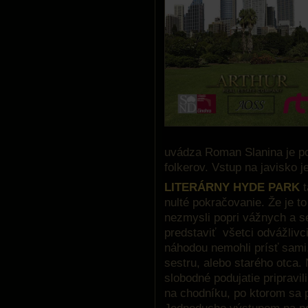
uvádza Roman Slanina je p
folkerov. Vstup na javisko j
LITERÁRNY HYDE PARK
t
nulté pokračovanie. Že je t
nezmysli popri vážnych a 
predstaviť všetci odvážlivci
náhodou nemohli prísť sami,
sestru, alebo starého otca.
slobodné podujatie pripravil
na chodníku, po ktorom sa 
Jednoducho výstupom na 