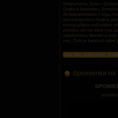
Nietzschemu, živila v Dostoj
Gogha k šialenstvu, Jimmyho 
Ali Muhammadom v ringu. Po
tancoch temných rituálov, prav
mozog jaštera nadľudskou silo
poradca, ale nie zdroj činu, 
náboženstva, filozofie a vedy
moc. Život je karneval vášní, k
Čítať ďalej: Ondrej Herec - Eroti
Spomienka na 
SPOMIE
posledná