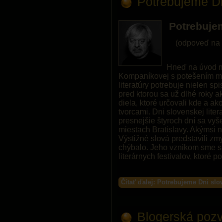
Potrebujeme Dni
Potrebujem
(odpoveď na 
Hneď na úvod m
Kompaníkovej s potešením mu
literatúry potrebuje nielen s
pred ktorou sa už dlhé roky ak
diela, ktoré určovali kde a a
tvorcami. Dni slovenskej liter
presnejšie štyroch dní sa vyš
miestach Bratislavy. Akýmsi 
Výstižné slová predstavili zm
chýbalo. Jeho vznikom sme s
literárnych festivalov, ktoré 
Čítať ďalej: Potrebujeme Dni slov
Blogerská pozv