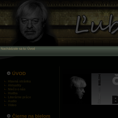
Nachádzate sa tu:
Úvod
ÚVOD
Hlavná stránka
Aktuality
Niečo o nás
Hudba
Literárne práce
Audio
Video
Čierne na bielom