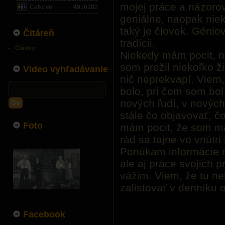
mojej práce a názorov
Celkove
4916282
geniálne, naopak nie
taký je človek. Génio
Čitáreň
tradícii.
Články
Niekedy mám pocit, n
som prežil niekoľko ž
Video vyhľadávanie
nič neprekvapí. Viem, 
bolo, pri čom som bol 
nových ľudí, v nových
Go
stále čo objavovať, č
Foto
mám pocit, že som ma
rád sa tajne vo vnútr
Ponúkam informácie ni
ale aj práce svojich pr
vážim. Viem, že tu n
zalistovať v denníku
Facebook