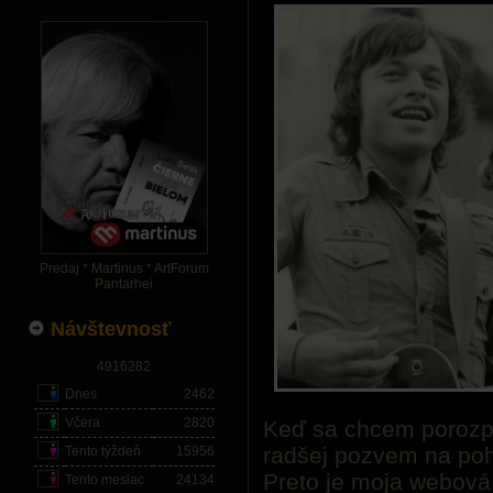
Predaj * Martinus * ArtForum
Pantarhei
Návštevnosť
4916282
Dnes
2462
Včera
2820
Keď sa chcem porozpr
radšej pozvem na poh
Tento týždeň
15956
Preto je moja webová
Tento mesiac
24134