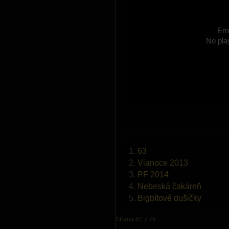
Err
No pla
63
Vianoce 2013
PF 2014
Nebeská čakáreň
Bigbítové dušičky
Strana 61 z 79