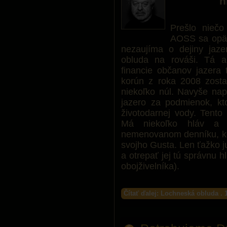
h
Prešlo niečo
AOSS sa opäť
nezaujíma o dejiny jaz
obluda na rováši. Tá a
financie občanov jazera 
korún z roka 2008 zosta
niekoľko núl. Navyše nap
jazero za podmienok, kto
životodarnej vody. Tento
Má niekoľko hláv a 
nemenovanom denníku, kd
svojho Gusta. Len ťažko j
a otrepať jej tú správnu hl
obojživelníka).
Čítať ďalej: Lochneská obluda . 1