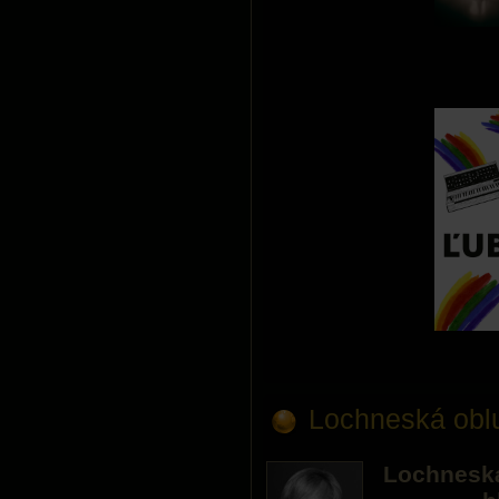
Lochneská oblu
Lochneská