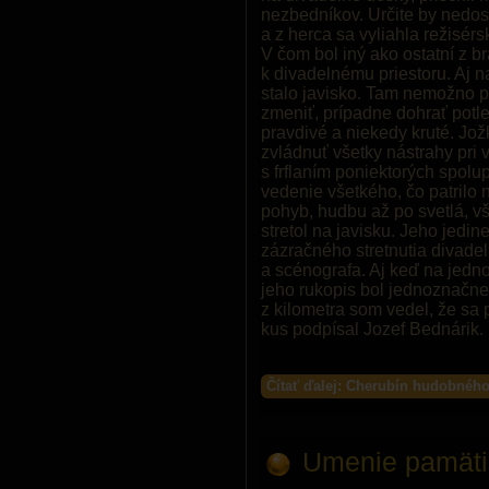
nezbedníkov. Určite by nedos
a z herca sa vyliahla režisé
V čom bol iný ako ostatní z 
k divadelnému priestoru. Aj n
stalo javisko. Tam nemožno p
zmeniť, prípadne dohrať potle
pravdivé a niekedy kruté. Jo
zvládnuť všetky nástrahy pri 
s frflaním poniektorých spol
vedenie všetkého, čo patrilo 
pohyb, hudbu až po svetlá, vš
stretol na javisku. Jeho jedi
zázračného stretnutia divade
a scénografa. Aj keď na jednot
jeho rukopis bol jednoznačn
z kilometra som vedel, že sa
kus podpísal Jozef Bednárik.
Čítať ďalej: Cherubín hudobného
Umenie pamäti