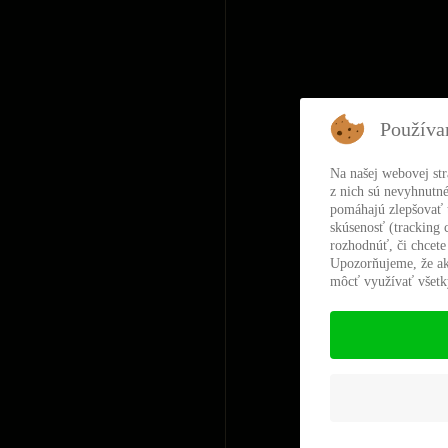
Používa
Na našej webovej st
z nich sú nevyhnutné
pomáhajú zlepšovať t
skúsenosť (tracking 
rozhodnúť, či chcete
Upozorňujeme, že ak
môcť využívať všetky