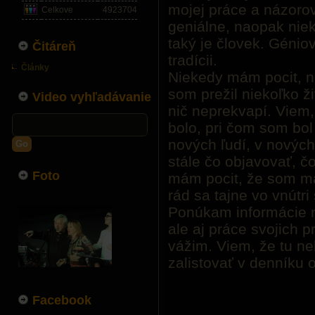
mojej práce a názorov
Celkove
4923704
geniálne, naopak nie
taký je človek. Génio
Čitáreň
tradícii.
Články
Niekedy mám pocit, n
som prežil niekoľko ž
Video vyhľadávanie
nič neprekvapí. Viem, 
bolo, pri čom som bol 
nových ľudí, v nových
Go
stále čo objavovať, č
Foto
mám pocit, že som ma
rád sa tajne vo vnútr
Ponúkam informácie ni
ale aj práce svojich pr
vážim. Viem, že tu n
zalistovať v denníku
Facebook