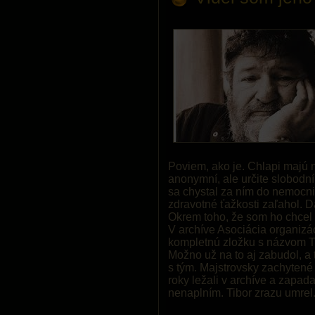
Poviem, ako je. Chlapi majú ni
anonymní, ale určite slobodní
sa chystal za ním do nemocni
zdravotné ťažkosti zaľahol. D
Okrem toho, že som ho chcel 
V archíve Asociácia organizá
kompletnú zložku s názvom Ti
Možno už na to aj zabudol, a 
s tým. Majstrovsky zachytené
roky ležali v archíve a zapad
nenaplním. Tibor zrazu umrel