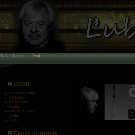
Nachádzate sa tu:
Úvod
ÚVOD
Hlavná stránka
Aktuality
Niečo o nás
Hudba
Literárne práce
Audio
Video
Čierne na bielom