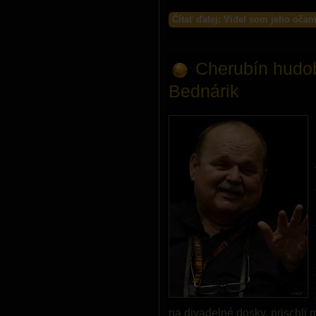
Čítať ďalej: Videl som jeho očam
Cherubín hudob
Bednárik
na divadelné dosky, prischli 