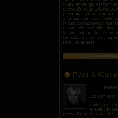
robil dramaturgiu a réžiu toh
presvedčený, že to bol treťot
povedomia a umeleckého cít
a prenosovým vozom vytvorili
kultúrnych nadšencov, ktorí za
oslava takého výročia, akým 
Možno sa to ani doteraz nedoz
scénická realizácia a v nepo
Robili to amatéri
.
Čítať ďalej: Vyrobila amatérska
Peter Juščák p
Peter
Buď som pri to
Určite sa vám to
nejakej udalosti
presvedčený, že to, čo ste vid