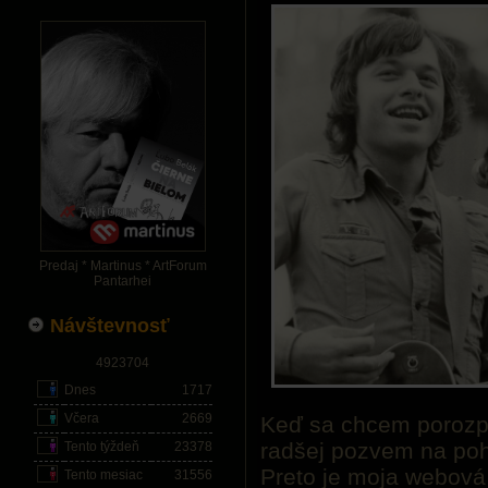
Predaj * Martinus * ArtForum
Pantarhei
Návštevnosť
4923704
Dnes
1717
Včera
2669
Keď sa chcem porozpr
radšej pozvem na poh
Tento týždeň
23378
Preto je moja webová
Tento mesiac
31556