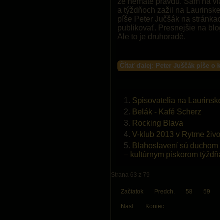
že nemáte pravdu. Sám na vl
a týždňoch zažil na Laurinske
píše Peter Jučšák na stránk
publikovať. Presnejšie na bl
Ale to je druhoradé.
Čítať ďalej: Peter Juščák píše o 
Spisovatelia na Laurinsk
Belák - Kafé Scherz
Rocking Blava
V-klub 2013 v Rytme živo
Blahoslavení sú duchom 
– kultúrnym piskorom týždň
Strana 63 z 79
Začiatok
Predch.
58
59
Nasl.
Koniec