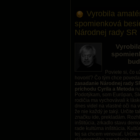
Vyrobila amat
spomienková besie
Národnej rady SR
Vyrobil
spomienk
bud
Poviete si, čo u
hovoriť? Čo tým chce poveda
zasadanie Národnej rady SR 
príchodu Cyrila a Metoda
na
Podotýkam, som Európan, Slov
rodičia ma vychovávali k lás
dnes videl na vlastné oči na 
že nie každý je taký. Určite 
značku ide, prekladám. Rozhl
inštitúcia, zrkadlo stavu de
rade kultúrna inštitúcia. Kul
tej sa chcem venovať. Určit
slávnostného zasadania nemal