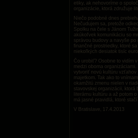
etiky, ak nehovoríme o spolo
organizácie, ktorá združuje li
Niečo podobné dnes prebieha
Nečudujem sa, pretože odked
Spolku na čele s Jánom Tuž
akúkoľvek komunikáciu so mn
správou budovy a navyše po 
finančné prostriedky, ktoré sa
niekoľkých desiatok tisíc euro
Čo urobiť? Osobne to vidím v
medzi oboma organizáciami. 
vytvoriť novú kultúru vzťaho
majetkom. Tak ako to vnímam,
okamžitú zmenu nielen v riad
stavovskej organizácii, ktorá
literárnu kultúru a až potom 
má jasné pravidlá, ktoré stač
V Bratislave, 17.4.2013