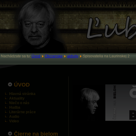
Nachádzate sa tu:
Úvod
Obcianske
aktivity
Spisovatelia na Laurinskej 2
ÚVOD
Hlavná stránka
Aktuality
Niečo o nás
Hudba
Literárne práce
Audio
Video
Čierne na bielom