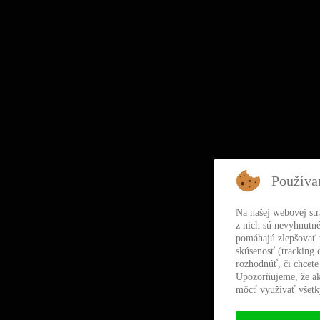
Používa
Na našej webovej st
z nich sú nevyhnutné
pomáhajú zlepšovať t
skúsenosť (tracking 
rozhodnúť, či chcete
Upozorňujeme, že ak
môcť využívať všetky