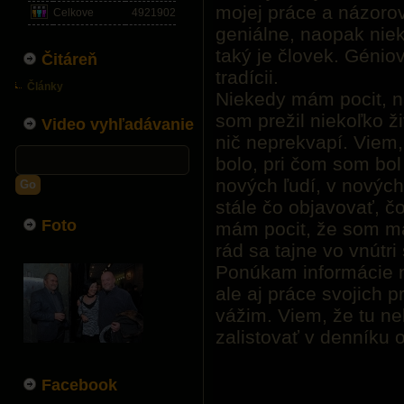
mojej práce a názorov
Celkove
4921902
geniálne, naopak nie
taký je človek. Génio
Čitáreň
tradícii.
Články
Niekedy mám pocit, n
som prežil niekoľko ž
Video vyhľadávanie
nič neprekvapí. Viem, 
bolo, pri čom som bol 
nových ľudí, v nových
Go
stále čo objavovať, č
Foto
mám pocit, že som ma
rád sa tajne vo vnútr
Ponúkam informácie ni
ale aj práce svojich pr
vážim. Viem, že tu n
zalistovať v denníku
Facebook