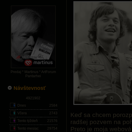
Predaj * Martinus * ArtForum
Pantarhei
Návštevnosť
4921902
Dnes
2584
Včera
2743
Keď sa chcem porozpr
radšej pozvem na poh
Tento týždeň
21576
Preto je moja webová
Tento mesiac
29754