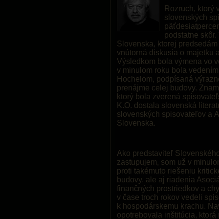
Rozruch, ktorý 
slovenských spi
päťdesiatpercen
podstatne skôr.
Slovenska, ktorej predsedám
vnútorná diskusia o majetku 
Výsledkom bola výmena vo ved
v minulom roku bola vedení
Hochelom, podpísaná výraz
prenájme celej budovy. Zname
ktorý bola zverená spisovateľ
K.O. dostala slovenská literat
slovenských spisovateľov a A
Slovenska.
Ako predstaviteľ Slovenského
zastupujem, som už v minulo
proti takémuto riešeniu kritic
budovy, ale aj riadenia Asoci
finančných prostriedkov a ch
v čase troch rokov vedeli spi
k hospodárskemu krachu. Nav
opotrebovala inštitúcia, ktor