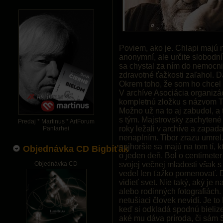
Poviem, ako je. Chlapi majú ni
anonymní, ale určite slobodní
sa chystal za ním do nemocni
zdravotné ťažkosti zaľahol. D
Okrem toho, že som ho chcel 
V archíve Asociácia organizá
kompletnú zložku s názvom Ti
Možno už na to aj zabudol, a 
s tým. Majstrovsky zachytené
Predaj * Martinus * ArtForum
roky ležali v archíve a zapad
Pantarhei
nenaplním. Tibor zrazu umrel.
najhoršie sa majú na tom tí, k
Objednávka CD Bigbíťák
o jeden deň. Bol o centimeter 
Objednávka CD
svojej večnej mladosti však 
vedel len ťažko pomenovať. 
vidieť svet. Nie taký, aký je 
alebo rodinných fotografiách.
netušiaci človek nevidí. Je t
keď si odkladá spodnú bielize
aké mu dáva príroda, či sám S