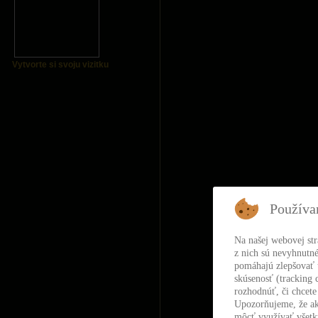
Vytvorte si svoju vizitku
Používa
Na našej webovej st
z nich sú nevyhnutné
pomáhajú zlepšovať t
skúsenosť (tracking 
rozhodnúť, či chcete
Upozorňujeme, že ak
môcť využívať všetky