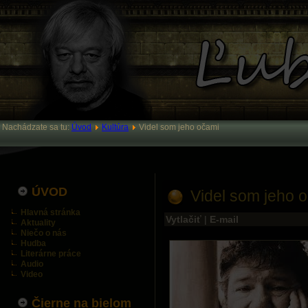
Nachádzate sa tu:
Úvod
Kultúra
Videl som jeho očami
ÚVOD
Videl som jeho 
Hlavná stránka
Vytlačiť
|
E-mail
Aktuality
Niečo o nás
Hudba
Literárne práce
Audio
Video
Čierne na bielom