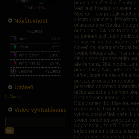
pravda, so všetkými škrabanc
Veď takú hľadajú vo svete, v
CD Bigbíťák
Možno. Tibor ju však videl aj
s iskrou optimistu. Pravda sa
Návštevnosť
očakávaného šťastia. Fotogra
odhalenie. Tak ako to robia je
4918891
sú partneri tých, ktorí obdivujú
Dnes
2316
vo väzení, medzi cigánmi, v P
človečina, spolupatričnosť bol
Včera
2755
svojho fotoaparátu. Priznám s
Tento týždeň
18565
Obaja sme s podozrením použí
Tento mesiac
26743
ale červená, žltá, modra, zel
pravej farby. Nie, neboli to č
Celkove
4918891
tieňov, ktoré na nás vrhá sl
pretože je nositeľom života. 
posledné obrazové dobrodružs
Čitáreň
určite zanechalo na ňom stopy
Články
Betlehemom umenia. Ale aj a
Étos v umení bol hlavnou esen
u významných umelcov, svoju
Video vyhľadávanie
výkriky postavičiek našej kult
svojej portrétnej tvorby zarad
Nepochopili, že oči Tibora b
Go
každodennému životu a tam pat
tvár prominenta nezaznamenáva