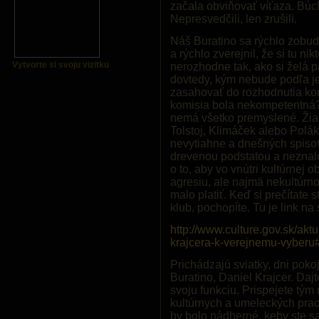
začala obviňovať víťaza. Búch
Nepresvedčili, len zrušili.
Náš Buratino sa rýchlo zobudi
a rýchlo zverejnil, že si tu n
Vytvorte si svoju vizitku
nerozhodne tak, ako si želá p
dovtedy, kým nebude podľa je
zasahovať do rozhodnutia komi
komisia bola nekompetentná? 
nemá všetko premyslené. Žiaľ
Tolstoj, Klimáček alebo Polák
nevytiahne a dnešných spiso
drevenou podstatou a neznalo
o to, aby vo vnútri kultúrnej o
agresiu, ale najmä nekultúrn
malo platiť. Keď si prečítate 
klub, pochopíte. Tu je link na
http://www.culture.gov.sk/aktu
krajcera-k-verejnemu-vybe
Prichádzajú sviatky, dni poko
Buratino, Daniel Krajcer. Daj
svoju funkciu. Prispejete tým
kultúrnych a umeleckých prac
by bolo nádherné, keby ste s