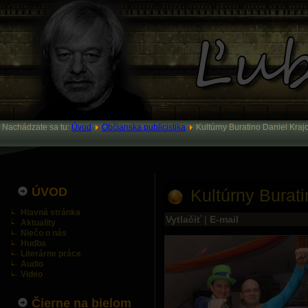
Nachádzate sa tu:
Úvod
Občianska publicistika
Kultúrny Buratino Daniel Kraj
ÚVOD
Kultúrny Burati
Hlavná stránka
Vytlačiť
|
E-mail
Aktuality
Niečo o nás
Hudba
Literárne práce
Audio
Video
Čierne na bielom