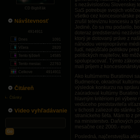
s nezávislosťou Slovenskej te
CD Bigbíťák
SaS potrebuje svojich voličov
všetko cez koncesionárske po
Návštevnosť
zrušil televíznu koncesiu a t
Jediné, čo sa mu podarilo, bol
4914911
doteraz predstieranú nezávisl
ktorý je dotovaný práve z naš
Dnes
1091
náhodou verejnoprávne médiu
Včera
2820
ľudí, nepúšťalo politikov pr
politických majiteľov, kto m
Tento týždeň
14585
spolupracovať. Týmto zákonom
Tento mesiac
22763
mali príjem z koncesionársky
Celkove
4914911
Ako kultúrnemu Buratinovi sa 
Budmerice, okradnúť kultúrnu
výsledok konkurzu na správu 
Čitáreň
zaúradoval kultúrny Buratino 
Články
hlavným kritériom pri výbere 
vedúceho predstaviteľa víťaz
v tichosti zaliezol do stánku 
Video vyhľadávanie
straníckeho šéfa. Mám to z pr
na ministerstvo. Daňových pop
mesačne cez 2000.- euro.
Go
Posledná, najčerstvejšia afé