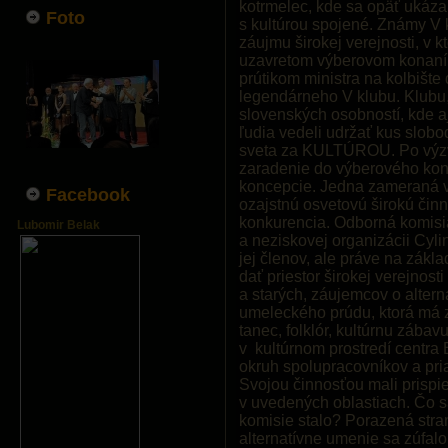
kotrmelec, kde sa opäť ukázal
Foto
s kultúrou spojené. Známy V k
záujmu širokej verejnosti, v 
uzavretom výberovom konaní 
prútikom ministra na kolbišt
legendárneho V klubu. Klubu,
slovenských osobností, kde a
ľudia vedeli udržať kus slobo
sveta za KULTÚROU. Po výzve
zaradenie do výberového kon
koncepcie. Jedna zameraná v
Facebook
ozajstnú osvetovú širokú činn
konkurencia. Odborná komisia
Lubomir Belak
a neziskovej organizácii Cylin
jej členov, ale práve na zákl
dať priestor širokej verejnos
a starých, záujemcov o alter
umeleckého prúdu, ktorá má z
tanec, folklór, kultúrnu zábavu
v kultúrnom prostredí centra B
okruh spolupracovníkov a pria
Svojou činnosťou mali prispie
v uvedených oblastiach. Čo s
komisie stalo? Porazená str
alternatívne umenie sa zúfal