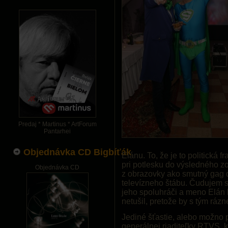
Predaj * Martinus * ArtForum
Pantarhei
Objednávka CD Bigbíťák
Elánu. To, že je to politická 
pri potlesku do výsledného zo
Objednávka CD
z obrazovky ako smutný gag 
televízneho štábu. Čudujem sa
jeho spoluhráči a meno Elán bo
netušil, pretože by s tým rázn
Jediné šťastie, alebo možno 
generálnej riaditeľky RTVS, k