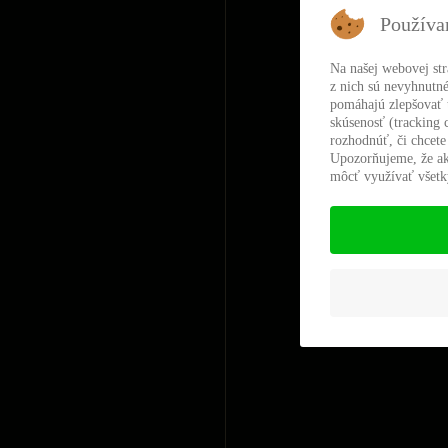
Používa
Na našej webovej st
z nich sú nevyhnutné
pomáhajú zlepšovať t
skúsenosť (tracking 
rozhodnúť, či chcete
Upozorňujeme, že ak
môcť využívať všetky