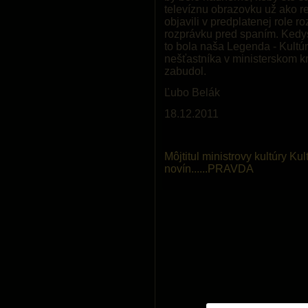
televíznu obrazovku už ako r
objavili v predplatenej role r
rozprávku pred spaním. Kedysi
to bola naša Legenda - Kultúr
nešťastníka v ministerskom k
zabudol.
Ľubo Belák
18.12.2011
Môjtitul ministrovy kultúry Ku
novín......PRAVDA