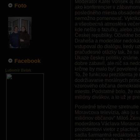
Moderátor Karel Voříšek aj na
Foto
ako konferencier v zábavnom 
posledného miesta obsadené f
nemožno pomenovať. Vykriko
a všeobecná atmosféra večera
kde nešlo o fazuľky, alebo zlú
Českej republiky. Očividne bo
Drahoša a moderátor nedokáz
vstupoval do dialógu, kedy u
pračudesné otázky tak, že sa i
Úkaze českej politiky známe. 
Facebook
dobre zabavil, ale nič sa ned
krčme by malo byť povolené a 
Lubomir Belak
To, že funkciou prezidenta je
dodržiavanie morálnych princ
vzorového občana demokratic
miesto. Podstatné bolo, že n
milióny divákov, a to už je pr
Posledné televízne stretnutie
Moravcova televízia, ako ju 
miliónov občanov“ Miloš Zema
moderátora Václava Moravca.
prezidentovi vietor z plachie
sadla šarmantná redaktorka 