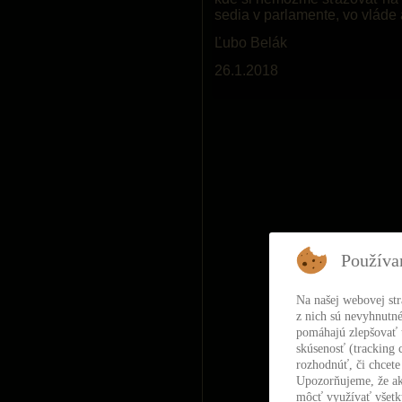
sedia v parlamente, vo vláde 
Ľubo Belák
26.1.2018
Používa
Na našej webovej st
z nich sú nevyhnutné
pomáhajú zlepšovať t
skúsenosť (tracking 
rozhodnúť, či chcete
Upozorňujeme, že ak
môcť využívať všetky