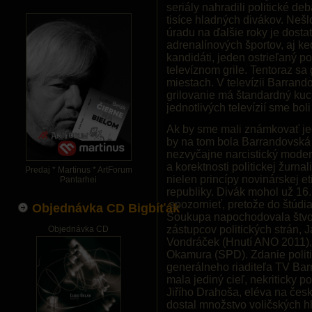
seriály nahradili politické de
tisíce hladných divákov. Neš
úradu na ďalšie roky je dost
adrenalínových športov, aj keď
kandidáti, jeden ostrieľaný pol
televíznom grile. Tentoraz sa
miestach. V televízii Barrando
grilovanie má štandardný ku
jednotlivých televízií sme bo
Ak by sme mali známkovať jedn
by na tom bola Barrandovská te
nezvyčajne narcistický moder
a korektnosti politickej žurnal
Predaj * Martinus * ArtForum
nielen princípy novinárskej et
Pantarhei
republiky. Divák mohol už 16.
spozornieť, pretože do štúdia
Objednávka CD Bigbíťák
Soukupa napochodovala štvori
zástupcov politických strán,
Objednávka CD
Vondráček (Hnutí ANO 2011),
Okamura (SPD). Zdanie politic
generálneho riaditeľa TV Barr
mala jediný cieľ, nekriticky 
Jiřího Drahoša, eléva na česk
dostal množstvo voličských hl