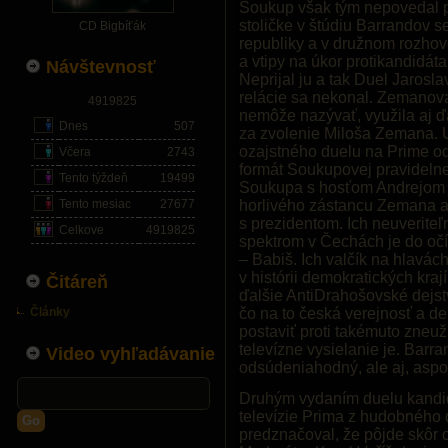
Soukup však tým nepovedal p
stoličke v štúdiu Barrandov s
CD Bigbíťák
republiky a v družnom rozho
a vtipy na úkor protikandidát
Návštevnosť
Neprijal ju a tak Duel Jarosl
relácie sa nekonal. Zemanova 
4919825
nemôže nazývať, využila aj ďa
Dnes
507
za zvolenie Miloša Zemana. U
ozajstného duelu na Prime od
Včera
2743
formát Soukupovej pravidelnej
Tento týždeň
19499
Soukupa s hosťom Andrejom 
Tento mesiac
27677
horlivého zástancu Zemana a
s prezidentom. Ich neuveriteľ
Celkove
4919825
spektrom v Čechách je do oč
– Babiš. Ich valčík na hlavá
v histórii demokratických kra
Čitáreň
ďalšie AntiDrahošovské dejstv
Články
čo na to česká verejnosť a de
postaviť proti takémuto zneuž
televízne vysielanie je. Barr
Video vyhľadávanie
odsúdeniahodný, ale aj, asp
Druhým vydaním duelu kandid
televízie Prima z hudobného d
Go
predznačoval, že pôjde skôr o