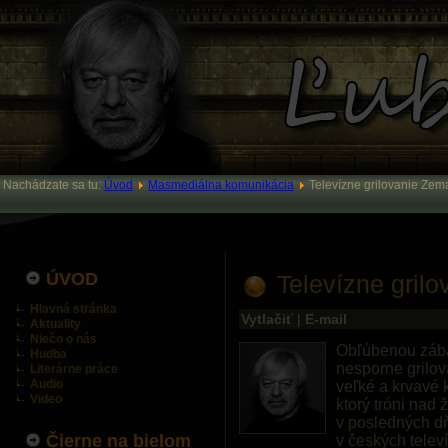
Nachádzate sa tu:
Úvod
Masmediálna komunikácia
Televízne grilovanie Ze
ÚVOD
Televízne gril
Hlavná stránka
Vytlačiť
|
E-mail
Aktuality
Niečo o nás
Obľúbenou zába
Hudba
nesporne grilov
Literárne práce
Audio
veľké a krvavé 
Video
ktorý tróni nad
v posledných d
Čierne na bielom
v českých telev