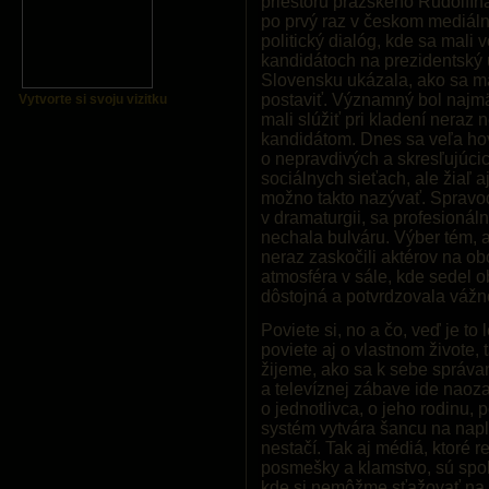
priestoru pražského Rudolfín
po prvý raz v českom mediál
politický dialóg, kde sa mali
kandidátoch na prezidentský 
Slovensku ukázala, ako sa m
postaviť. Významný bol najmä 
Vytvorte si svoju vizitku
mali slúžiť pri kladení neraz
kandidátom. Dnes sa veľa hov
o nepravdivých a skresľujúcic
sociálnych sieťach, ale žiaľ 
možno takto nazývať. Spravod
v dramaturgii, sa profesionáln
nechala bulváru. Výber tém, a
neraz zaskočili aktérov na obo
atmosféra v sále, kde sedel
dôstojná a potvrdzovala vážn
Poviete si, no a čo, veď je to 
poviete aj o vlastnom živote, 
žijeme, ako sa k sebe správ
a televíznej zábave ide naozaj
o jednotlivca, o jeho rodinu, 
systém vytvára šancu na napln
nestačí. Tak aj médiá, ktoré 
posmešky a klamstvo, sú spolu
kde si nemôžme sťažovať na p