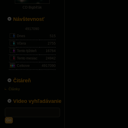
CD Bigbíťák
Návštevnosť
4917090
Dnes
515
Včera
2755
Tento týždeň
16764
Tento mesiac
24942
Celkove
4917090
Čitáreň
Články
Video vyhľadávanie
Go