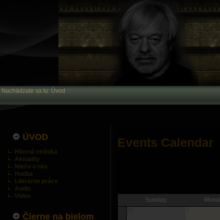
Nachádzate sa tu:
Úvod
ÚVOD
Events Calendar
Hlavná stránka
Aktuality
Niečo o nás
Hudba
Literárne práce
Audio
Video
Sunday
Mond
31
1
Čierne na bielom