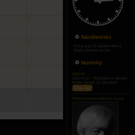
13
Návštevníci
20
Práve tu je 29 návštevníkov a
žiadni členovia on-line
Novinky
27
SERVO
Rozlúčka so Servom
2026-07-11 -
Martin Sarvaš 10. júla.2026 ...
Čítaj viac
4
Pohreb jednej politickej strany