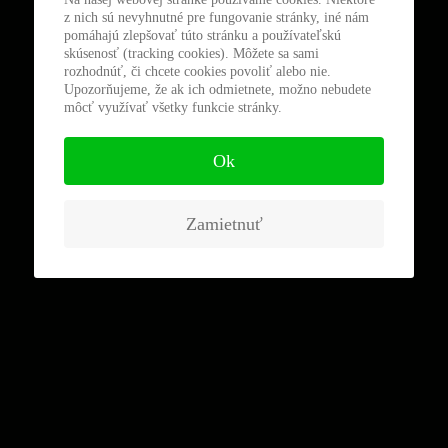
z nich sú nevyhnutné pre fungovanie stránky, iné nám
pomáhajú zlepšovať túto stránku a používateľskú
skúsenosť (tracking cookies). Môžete sa sami
rozhodnúť, či chcete cookies povoliť alebo nie.
Upozorňujeme, že ak ich odmietnete, možno nebudete
môcť využívať všetky funkcie stránky.
Ok
Zamietnuť