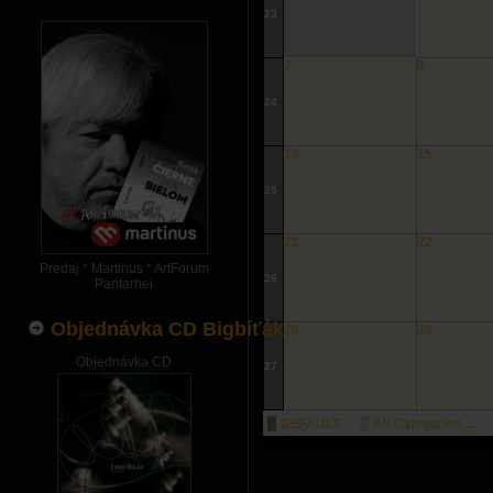
23
7
8
24
14
15
25
21
22
Predaj * Martinus * ArtForum
26
Pantarhei
Objednávka CD Bigbíťák
28
29
Objednávka CD
27
DEFAULT
All Categories ...