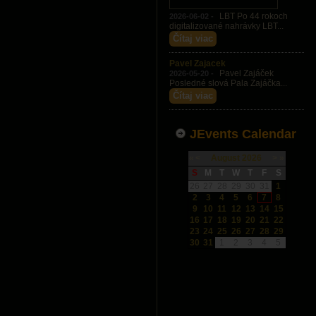
LBT Po 44 rokoch
2026-06-02 -
digitalizované nahrávky LBT...
Čítaj viac
Pavel Zajacek
Pavel Zajáček
2026-05-20 -
Posledné slová Pala Zajáčka...
Čítaj viac
JEvents Calendar
«
<
August
2026
>
»
S
M
T
W
T
F
S
26
27
28
29
30
31
1
2
3
4
5
6
7
8
9
10
11
12
13
14
15
16
17
18
19
20
21
22
23
24
25
26
27
28
29
30
31
1
2
3
4
5