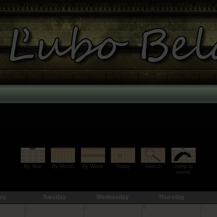
By Year
By Month
By Week
Today
Search
Jump to
month
June 2026
ay
Tuesday
Wednesday
Thursday
2
3
4
5