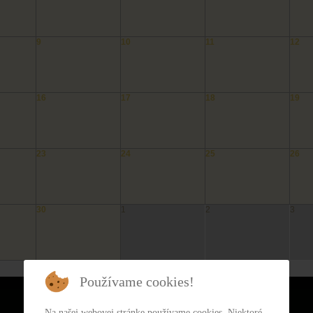
9
10
11
12
16
17
18
19
23
24
25
26
30
1
2
3
Používame cookies!
Na našej webovej stránke používame cookies. Niektoré