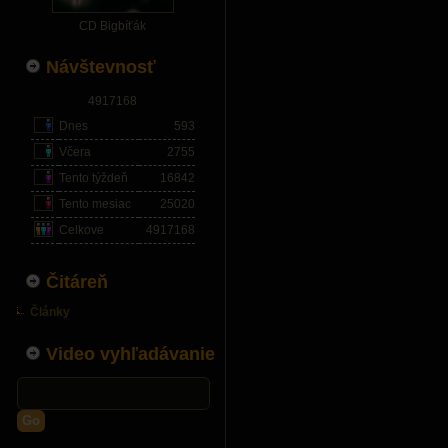
CD Bigbíťák
Návštevnosť
4917168
Dnes
593
Včera
2755
Tento týždeň
16842
Tento mesiac
25020
Celkove
4917168
Čitáreň
Články
Video vyhľadávanie
Go