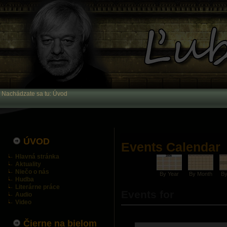
Nachádzate sa tu:
Úvod
ÚVOD
Events Calendar
Hlavná stránka
Aktuality
Niečo o nás
By Year
By Month
B
Hudba
Literárne práce
Events for
Audio
Video
Čierne na bielom