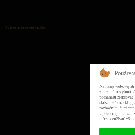
Vytvorte si svoju vizitku
Používa
Na našej webovej st
z nich sú nevyhnutné
pomáhajú zlepšovať t
skúsenosť (tracking 
rozhodnúť, či chcete
Upozorňujeme, že ak
môcť využívať všetky