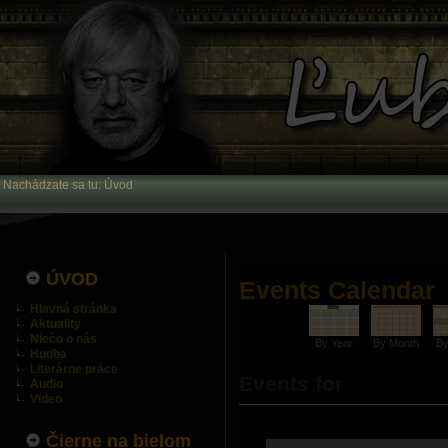
Nachádzate sa tu:
Úvod
ÚVOD
Events Calendar
Hlavná stránka
Aktuality
Niečo o nás
By Year
By Month
B
Hudba
Literárne práce
Events for
Audio
Video
Čierne na bielom