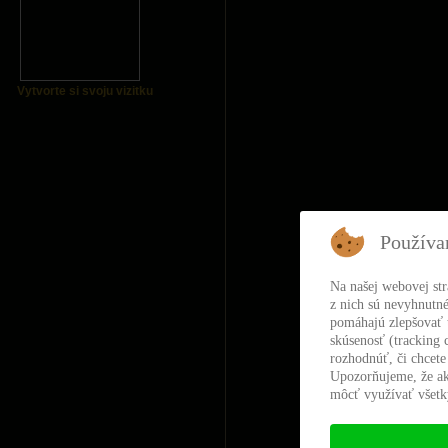
Vytvorte si svoju vizitku
Používa
Na našej webovej st
z nich sú nevyhnutné
pomáhajú zlepšovať t
skúsenosť (tracking 
rozhodnúť, či chcete
Upozorňujeme, že ak
môcť využívať všetky