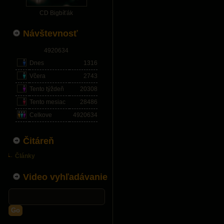
CD Bigbíťák
Návštevnosť
4920634
Dnes
1316
Včera
2743
Tento týždeň
20308
Tento mesiac
28486
Celkove
4920634
Čitáreň
Články
Video vyhľadávanie
Go