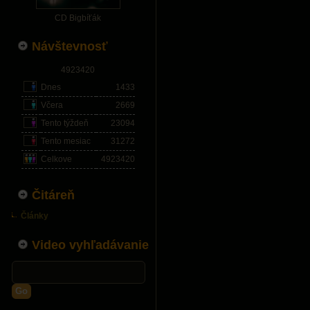
CD Bigbíťák
Návštevnosť
4923420
Dnes
1433
Včera
2669
Tento týždeň
23094
Tento mesiac
31272
Celkove
4923420
Čitáreň
Články
Video vyhľadávanie
Go