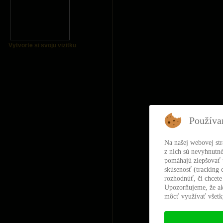
Vytvorte si svoju vizitku
Používa
Na našej webovej st
z nich sú nevyhnutné
pomáhajú zlepšovať t
skúsenosť (tracking 
rozhodnúť, či chcete
Upozorňujeme, že ak
môcť využívať všetky