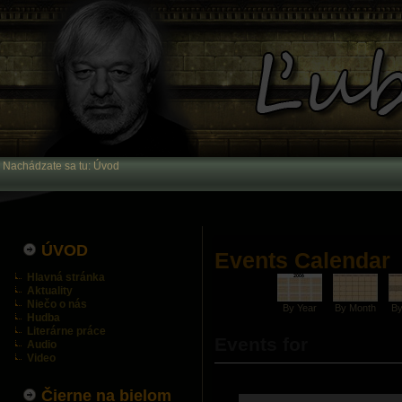
Nachádzate sa tu:
Úvod
ÚVOD
Events Calendar
Hlavná stránka
Aktuality
Niečo o nás
By Year
By Month
B
Hudba
Literárne práce
Events for
Audio
Video
Čierne na bielom