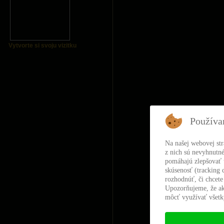
Vytvorte si svoju vizitku
Používa
Na našej webovej st
z nich sú nevyhnutné
pomáhajú zlepšovať t
skúsenosť (tracking 
rozhodnúť, či chcete
Upozorňujeme, že ak
môcť využívať všetky