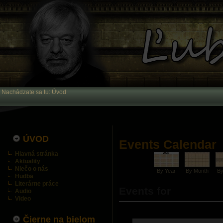
Nachádzate sa tu:
Úvod
ÚVOD
Events Calendar
Hlavná stránka
Aktuality
Niečo o nás
By Year
By Month
B
Hudba
Literárne práce
Events for
Audio
Video
Čierne na bielom