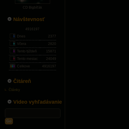
CD Bigbíťák
Návštevnosť
4916197
Dnes
2377
Včera
2820
Tento týždeň
15871
Tento mesiac
24049
Celkove
4916197
Čitáreň
Články
Video vyhľadávanie
Go