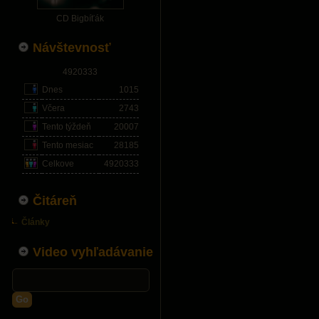
CD Bigbíťák
Návštevnosť
4920333
Dnes
1015
Včera
2743
Tento týždeň
20007
Tento mesiac
28185
Celkove
4920333
Čitáreň
Články
Video vyhľadávanie
Go