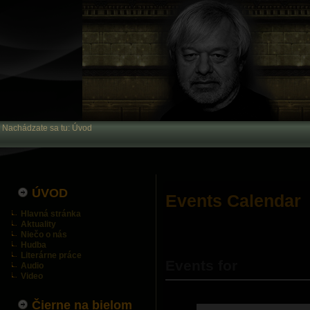
Nachádzate sa tu:
Úvod
ÚVOD
Events Calendar
Hlavná stránka
Aktuality
Niečo o nás
Hudba
Literárne práce
Events for
Audio
Video
Čierne na bielom