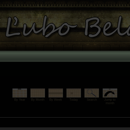
By Year
By Month
By Week
Today
Search
Jump to
month