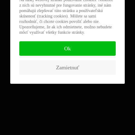
z nich sú nevyhnutné pre fungovanie stránky, iné nám
pomáhajú zlepšovať túto stránku a používateľskú
skúsenosť (tracking cookies). Môžete sa sami
rozhodnúť, či chcete cookies povoliť alebo nie.
Upozorňujeme, že ak ich odmietnete, možno nebudete
môcť využívať všetky funkcie stránky.
Ok
Zamietnuť