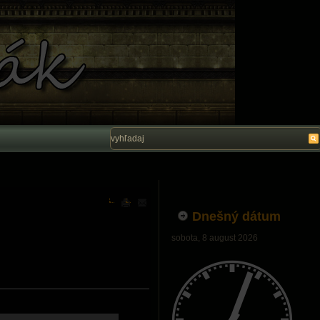
Vítam Vás na stránke Ľubo Belák. Dúfam, ž
Dnešný dátum
sobota, 8 august 2026