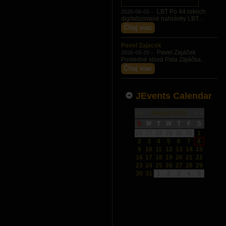
LBT Po 44 rokoch
2026-06-02 -
digitalizované nahrávky LBT...
Čítaj viac
Pavel Zajacek
Pavel Zajáček
2026-05-20 -
Posledné slová Pala Zajáčka...
Čítaj viac
JEvents Calendar
«
<
August
2026
>
»
S
M
T
W
T
F
S
26
27
28
29
30
31
1
2
3
4
5
6
7
8
9
10
11
12
13
14
15
16
17
18
19
20
21
22
23
24
25
26
27
28
29
30
31
1
2
3
4
5