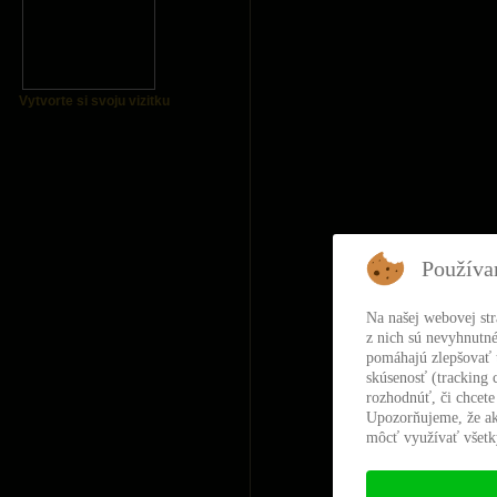
Vytvorte si svoju vizitku
Používa
Na našej webovej st
z nich sú nevyhnutné
pomáhajú zlepšovať t
skúsenosť (tracking 
rozhodnúť, či chcete
Upozorňujeme, že ak
môcť využívať všetky