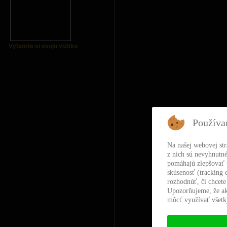
Vytvorte si svoju vizitku
Používa
Na našej webovej st
z nich sú nevyhnutné
pomáhajú zlepšovať t
skúsenosť (tracking 
rozhodnúť, či chcete
Upozorňujeme, že ak
môcť využívať všetky