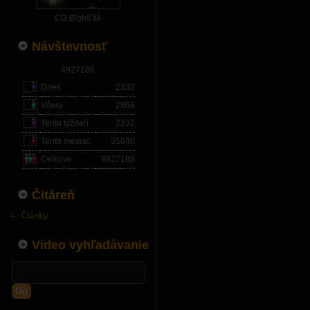
CD Bigbíťák
Návštevnosť
4927188
Dnes
2332
Včera
2869
Tento týždeň
2332
Tento mesiac
35040
Celkove
4927188
Čitáreň
Články
Video vyhľadávanie
Go