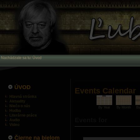
Nachádzate sa tu:
Úvod
ÚVOD
Events Calendar
Hlavná stránka
Aktuality
Niečo o nás
By Year
By Month
B
Hudba
Literárne práce
Events for
Audio
Video
Čierne na bielom