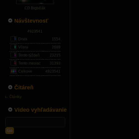
CD Bigbíťák
Návštevnosť
4923541
Dnes
1554
Včera
2669
Tento týždeň
23215
Tento mesiac
31393
Celkove
4923541
Čitáreň
Články
Video vyhľadávanie
Go