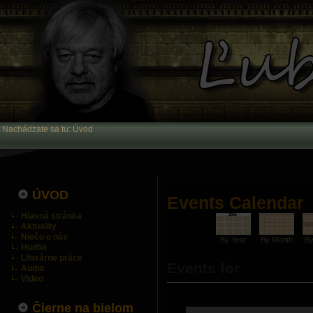
Nachádzate sa tu:
Úvod
ÚVOD
Events Calendar
Hlavná stránka
Aktuality
Niečo o nás
By Year
By Month
B
Hudba
Literárne práce
Events for
Audio
Video
Čierne na bielom