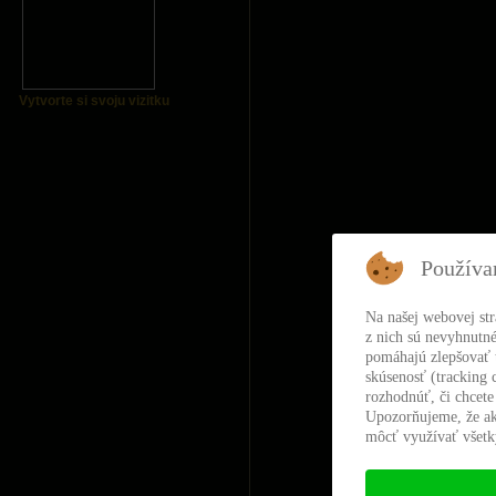
Vytvorte si svoju vizitku
Používa
Na našej webovej st
z nich sú nevyhnutné
pomáhajú zlepšovať t
skúsenosť (tracking 
rozhodnúť, či chcete
Upozorňujeme, že ak
môcť využívať všetky