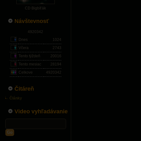
CD Bigbíťák
Návštevnosť
4920342
Dnes
1024
Včera
2743
Tento týždeň
20016
Tento mesiac
28194
Celkove
4920342
Čitáreň
Články
Video vyhľadávanie
Go