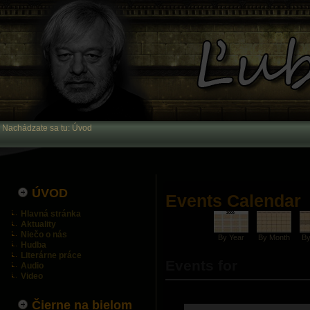
Nachádzate sa tu:
Úvod
ÚVOD
Events Calendar
Hlavná stránka
Aktuality
Niečo o nás
By Year
By Month
B
Hudba
Literárne práce
Events for
Audio
Video
Čierne na bielom