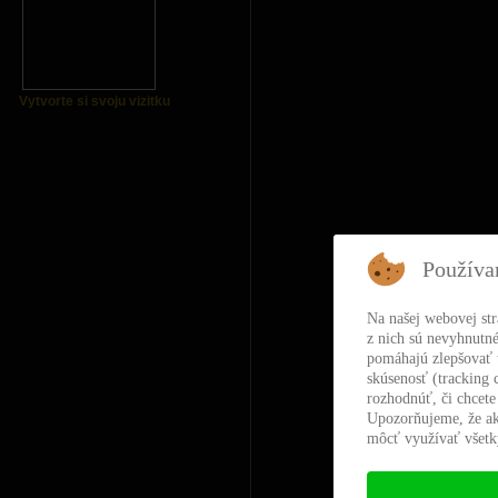
Vytvorte si svoju vizitku
Používa
Na našej webovej st
z nich sú nevyhnutné
pomáhajú zlepšovať t
skúsenosť (tracking 
rozhodnúť, či chcete
Upozorňujeme, že ak
môcť využívať všetky