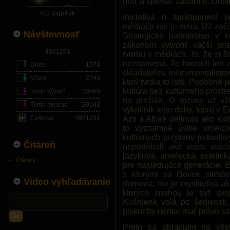
hrať a spievať zadarmo. Určite
CD Bigbíťák
Iniciatíva o sprístupnení
médiách nie je nová. Už zači
Návštevnosť
Strategické partnerstvo v 
zákonom vytvoriť väčší pr
4921291
tvorbu v médiách. To, že si š
neznamená, že hovorili len 
Dnes
1973
skladateľov, inštrumentalist
Včera
2743
ktorí tvrdia to isté. Podobne
kultúra bez kultúrneho prost
Tento týždeň
20965
na prežitie. O rozvoji už v
Tento mesiac
29143
výkričník tejto doby, ktorú v
Celkove
4921291
Ázii a Afrike definujú ako kul
to významné úsilie umelco
kultúrnych prejavov jednotl
Čitáreň
nepodobali ako vajce vajcu.
jazyková, umelecká, estetic
Články
pre nasledujúce generácie. B
s ktorými sa človek stretá
Video vyhľadávanie
domova, nie je mysliteľná a
ktorých snahou je byť svoj
Kušnierik volá po šedivosti, 
piskor by nemal mať právo sa
Go
Preto sa obraciam na všetk