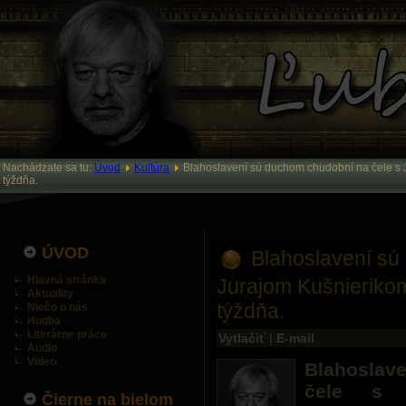
Nachádzate sa tu:
Úvod
Kultúra
Blahoslavení sú duchom chudobní na čele s 
týždňa.
ÚVOD
Blahoslavení sú
Hlavná stránka
Jurajom Kušnieriko
Aktuality
týždňa.
Niečo o nás
Hudba
Literárne práce
Vytlačiť
|
E-mail
Audio
Video
Blahoslav
čele s 
Čierne na bielom