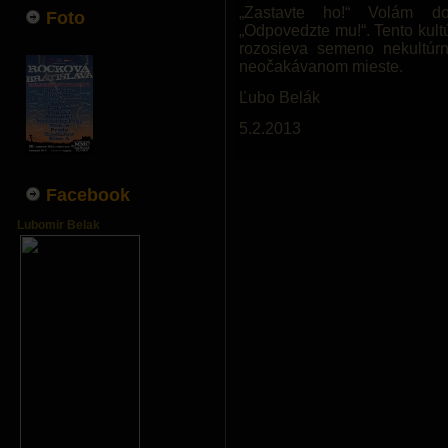
„Zastavte ho!“ Volám do
Foto
„Odpovedzte mu!“. Tento kult
rozosieva semeno nekultúrno
neočakávanom mieste.
Ľubo Belák
5.2.2013
Facebook
Lubomir Belak