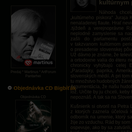
kultúrnym 
Náhoda chcel
„kultúrneho piskora“ Juraja 
nenaladenej flaute. Hrať nevi
.týždeň a verejnoprávne R
neplodné zamyslenie sa nad 
zašli do parlamentu posť
v takzvanom kultúrnom peri
o presadenie slovenskej pôvod
Už dávno je známe, že televí
a ortodoxne valia do éteru 
chronicky vyhýbajú celej 
„Paradajky, paprika, Amerik
Predaj * Martinus * ArtForum
slovenských médií. A pri tom
Pantarhei
tu množstvo hudobných žánrov
Argumentácia, že našu hudob
Objednávka CD Bigbíťák
lož. Určite by ju chceli, keby
nepoznáš. A tak sa na Sloven
Objednávka CD
Kušnierik si otvoril na Petra
z ktorých zaznela účelová lo
odborník na umenie, ktorý sa
žije zo vzduchu. Rád by som v
ospevuje, ako by sa zatvárili,