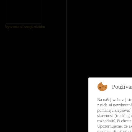
Vytvorte si svoju vizitku
Používa
Na našej webovej st
z nich sú nevyhnutné
pomáhajú zlepšovať t
skúsenosť (tracking 
rozhodnúť, či chcete
Upozorňujeme, že ak
môcť využívať všetky