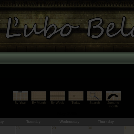
By Year
By Month
By Week
Today
Search
Jump to
month
May 2026
ay
Tuesday
Wednesday
Thursday
28
29
30
1