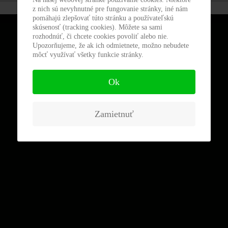
z nich sú nevyhnutné pre fungovanie stránky, iné nám
pomáhajú zlepšovať túto stránku a používateľskú
skúsenosť (tracking cookies). Môžete sa sami
rozhodnúť, či chcete cookies povoliť alebo nie.
Upozorňujeme, že ak ich odmietnete, možno nebudete
môcť využívať všetky funkcie stránky.
Ok
Zamietnuť