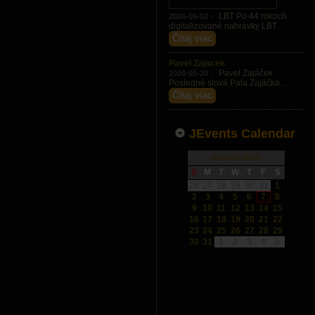
LBT Po 44 rokoch
2026-06-02 -
digitalizované nahrávky LBT...
Čítaj viac
Pavel Zajacek
Pavel Zajáček
2026-05-20 -
Posledné slová Pala Zajáčka...
Čítaj viac
JEvents Calendar
«
<
August
2026
>
»
S
M
T
W
T
F
S
26
27
28
29
30
31
1
2
3
4
5
6
7
8
9
10
11
12
13
14
15
16
17
18
19
20
21
22
23
24
25
26
27
28
29
30
31
1
2
3
4
5