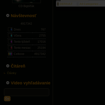
DEFAULT
All Categories ...
CD Bigbíťák
Návštevnosť
4917342
Dnes
767
Včera
2755
Tento týždeň
17016
Tento mesiac
25194
Celkove
4917342
Čitáreň
Články
Video vyhľadávanie
Go