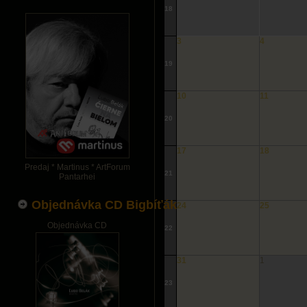
18
3
4
19
10
11
20
17
18
Predaj * Martinus * ArtForum
21
Pantarhei
Objednávka CD Bigbíťák
24
25
Objednávka CD
22
31
1
23