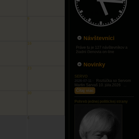
9
Návštevníci
16
Práve tu je 127 návštevníkov a
žiadni členovia on-line
Novinky
23
SERVO
Rozlúčka so Servom
2026-07-11 -
Martin Sarvaš 10. júla.2026 ...
Čítaj viac
30
Pohreb jednej politickej strany
6