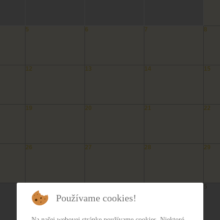
5
6
7
8
12
13
14
15
19
20
21
22
26
27
28
29
2
3
4
5
Používame cookies!
Na našej webovej stránke používame cookies. Niektoré