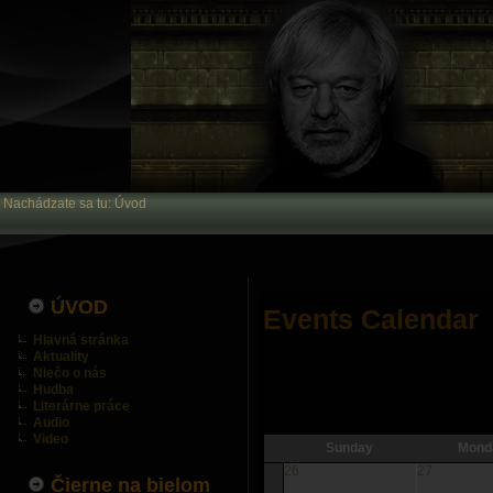
Nachádzate sa tu:
Úvod
ÚVOD
Events Calendar
Hlavná stránka
Aktuality
Niečo o nás
Hudba
Literárne práce
Audio
Video
Sunday
Mond
26
27
Čierne na bielom