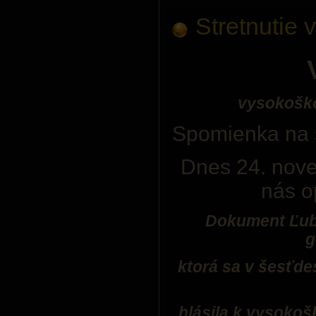
Stretnutie 
vysokoško
Spomienka na s
Dnes 24. nove
nás o
Dokument Ľuba
g
ktorá sa v šesťd
hlásila k vysoko