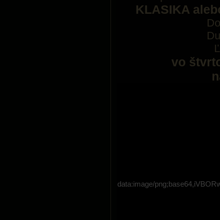
KLASIKA aleb
Do
Du
Ľ
vo štvrt
n
data:image/png;base64,i