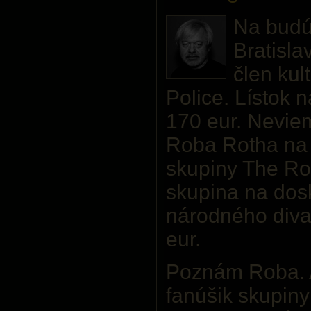
Na budú
Bratisla
člen kul
Police. Lístok n
170 eur. Neviem,
Roba Rotha na 
skupiny The Rol
skupina na do
národného diva
eur.
Poznám Roba. 
fanúšik skupiny