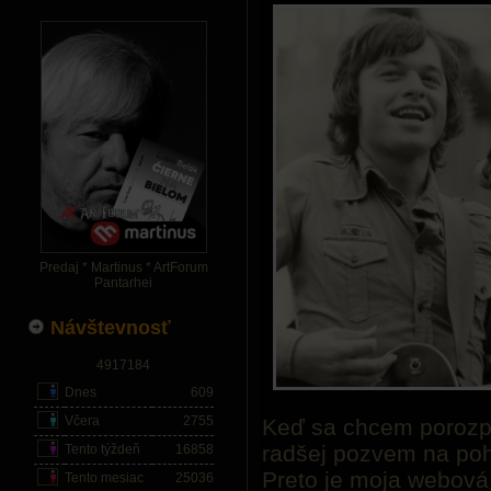
Predaj * Martinus * ArtForum
Pantarhei
Návštevnosť
4917184
Dnes
609
Včera
2755
Keď sa chcem porozpr
radšej pozvem na poh
Tento týždeň
16858
Preto je moja webová
Tento mesiac
25036