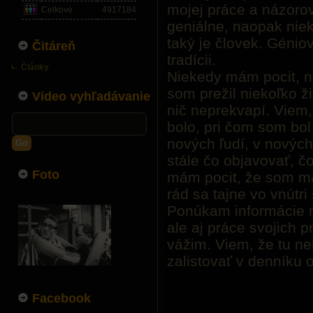
mojej práce a názorov
Celkove
4917184
geniálne, naopak nie
taký je človek. Génio
Čitáreň
tradícii.
Články
Niekedy mám pocit, n
som prežil niekoľko ž
Video vyhľadávanie
nič neprekvapí. Viem, 
bolo, pri čom som bol 
nových ľudí, v nových
Go
stále čo objavovať, č
Foto
mám pocit, že som ma
rád sa tajne vo vnútr
Ponúkam informácie ni
ale aj práce svojich pr
vážim. Viem, že tu n
zalistovať v denníku
Facebook