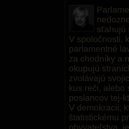
Parlame
nedoznel
sťahujú 
V spoločnosti, 
parlamentné la
za chodníky a 
okupujú straníc
zvolávajú svoji
kus reči, alebo 
poslancov tej-kt
V demokracii, k
štatistickému p
obyvateľstva, j