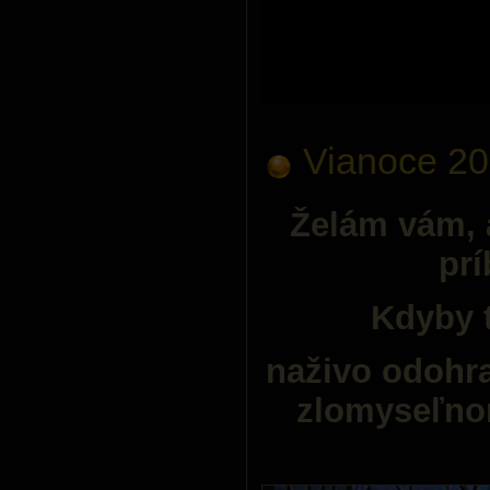
Vianoce 2
Želám vám, a
prí
Kdyby t
naživo odohr
zlomyseľno