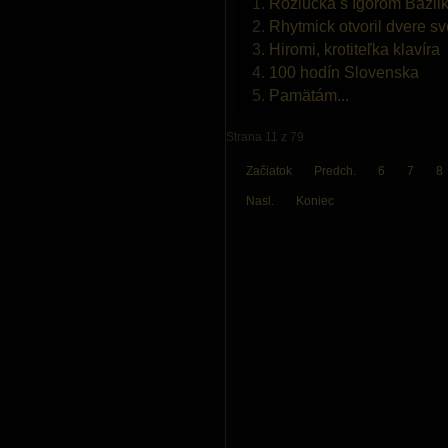
Rozlúčka s Igorom Bázli
Rhytmick otvoril dvere sv
Hiromi, krotiteľka klavíra
100 hodín Slovenska
Pamätám...
Strana 11 z 79
Začiatok
Predch.
6
7
8
Nasl.
Koniec