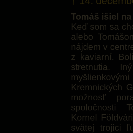
† 14. decemb
Tomáš išiel na
Keď som sa chc
alebo Tomášom
nájdem v centre
z kaviarní. Bo
stretnutia. I
myšlienkový
Kremnických 
možnosť pora
spoločnosti 
Kornel Földvári
svätej trojici 