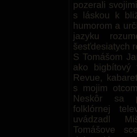
pozerali svojim
s láskou k bl
humorom a určit
jazyku rozum
šesťdesiatych r
S Tomášom Ja
ako bigbítový 
Revue, kabaret
s mojim otco
Neskôr sa pr
folklórnej tel
uvádzadl Mi
Tomášove sce