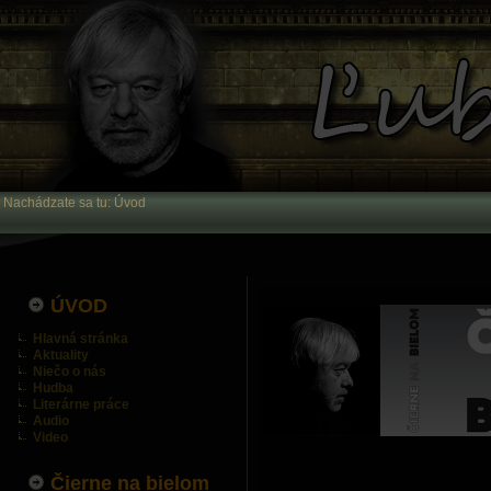
Nachádzate sa tu:
Úvod
ÚVOD
Hlavná stránka
Aktuality
Niečo o nás
Hudba
Literárne práce
Audio
Video
Čierne na bielom