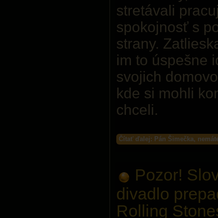
stretávali pracuj
spokojnosť s po
strany. Zatlieska
im to úspešne id
svojich domovo
kde si mohli ko
chceli.
Čítať ďalej: Pán Šimečka, nemáte
Pozor! Slo
divadlo prepa
Rolling Stone