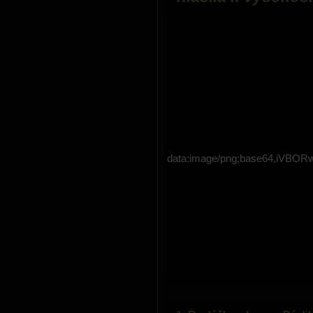
data:image/png;base64,i