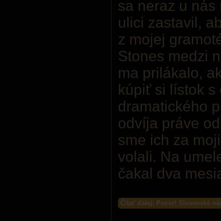
sa neraz u nás
ulici zastavil, 
z mojej gramoté
Stones medzi ni
ma prilákalo, a
kúpiť si lístok
dramatického pr
odvíja práve o
sme ich za moji
volali. Na umel
čakal dva mesi
Čítať ďalej: Pozor! Slovenské n