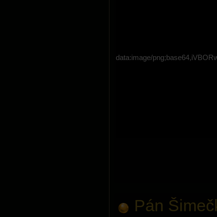
data:image/png;base64,i
Pán Šimečk