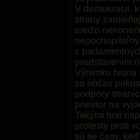
V demokracii, 
strany zamieňa
medzi nekoneč
nepochopiteľn
z parlamentnýc
predstavením na
Výnimku tvoria 
sa občas pokús
podpory straníc
priestor na vyj
Takými boli nap
protesty proti 
sú tie časy, ke