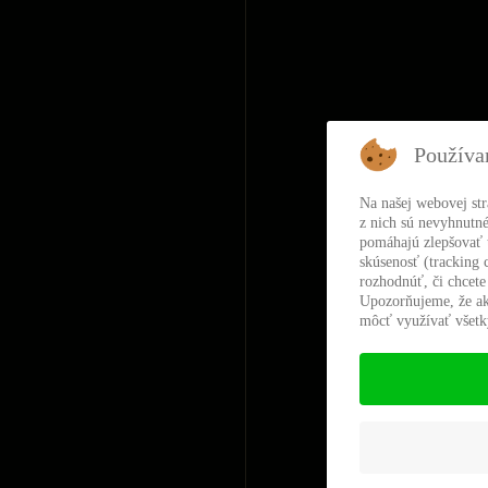
Používa
Na našej webovej st
z nich sú nevyhnutné
pomáhajú zlepšovať t
skúsenosť (tracking 
rozhodnúť, či chcete
Upozorňujeme, že ak
môcť využívať všetky