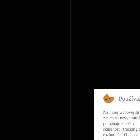
Používa
Na našej webovej st
z nich sú nevyhnutné
pomáhajú zlepšovať t
skúsenosť (tracking 
rozhodnúť, či chcete