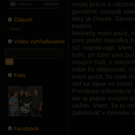
mojej práce a názorov
Celkove
4920692
geniálne, naopak nie
taký je človek. Génio
Čitáreň
tradícii.
Články
Niekedy mám pocit, n
som prežil niekoľko ž
Video vyhľadávanie
nič neprekvapí. Viem, 
bolo, pri čom som bol 
nových ľudí, v nových
Go
stále čo objavovať, č
Foto
mám pocit, že som ma
rád sa tajne vo vnútr
Ponúkam informácie ni
ale aj práce svojich pr
vážim. Viem, že tu n
zalistovať v denníku
Facebook