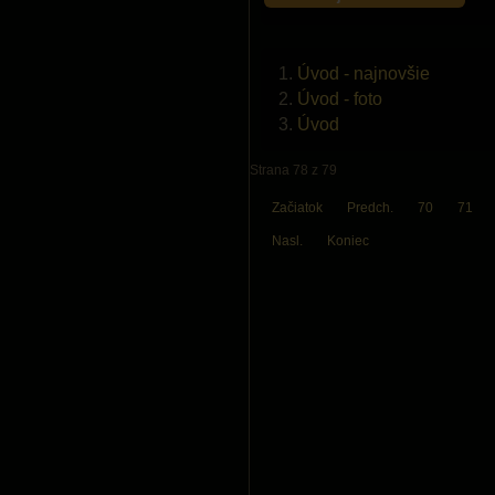
Úvod - najnovšie
Úvod - foto
Úvod
Strana 78 z 79
Začiatok
Predch.
70
71
Nasl.
Koniec