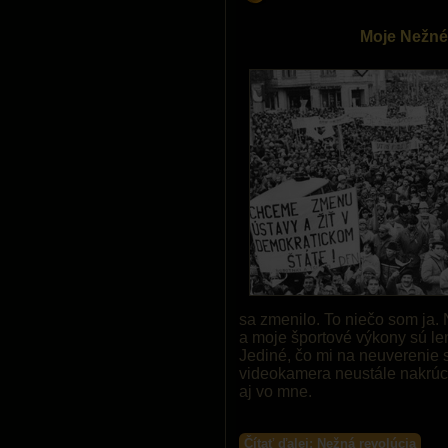
Moje Nežné
sa zmenilo. To niečo som ja.
a moje športové výkony sú l
Jediné, čo mi na neuverenie s
videokamera neustále nakrúca
aj vo mne.
Čítať ďalej: Nežná revolúcia