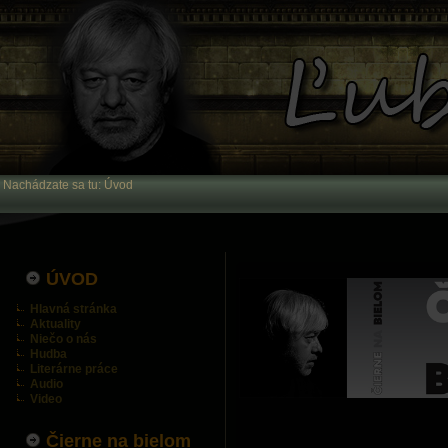
Nachádzate sa tu:
Úvod
ÚVOD
Hlavná stránka
Aktuality
Niečo o nás
Hudba
Literárne práce
Audio
Video
Čierne na bielom