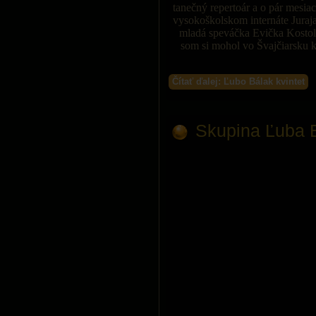
tanečný repertoár a o pár mesia
vysokoškolskom internáte Juraj
mladá speváčka Evička Kostolá
som si mohol vo Švajčiarsku 
Čítať ďalej: Ľubo Bálak kvintet
Skupina Ľuba B