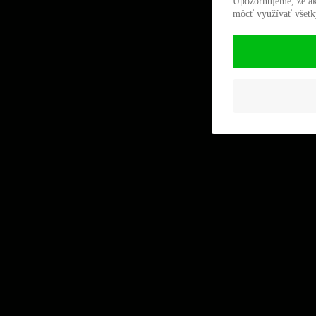
Upozorňujeme, že ak
môcť využívať všetky