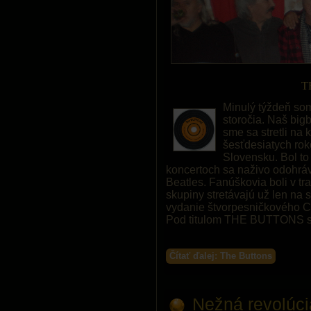
T
Minulý týždeň som
storočia. Naš bigb
sme sa stretli na 
šesťdesiatych rok
Slovensku. Bol to
koncertoch sa naživo odohráv
Beatles. Fanúškovia boli v tr
skupiny stretávajú už len na
vydanie štvorpesničkového C
Pod titulom THE BUTTONS sa 
Čítať ďalej: The Buttons
Nežná revolúci