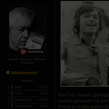
Predaj * Martinus * ArtForum
Pantarhei
Návštevnosť
4920692
Dnes
1374
Včera
2743
Keď sa chcem porozpr
radšej pozvem na poh
Tento týždeň
20366
Preto je moja webová
Tento mesiac
28544