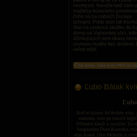
nezmysel. Navyše keď nám u
majitelia búracieho povolenia
čoho sú na nábreží Dunaja
schopní. Preto som tak troch
išiel na zvukovú skúšku do K
domu na Vajnorskej ulici, kd
účinkujúcich som obavy nema
ozvenou hudby bez divákov. 
veľmi mýlil.
Čítať ďalej: Také bolo PKO na Va
Ľubo Bálak kvi
Ľubo
Boli to krásne šeťdesiate roky.
maturitu, som po rokoch bigbítu
Pribudol klavír a saxofón. Zo 
basgitaristu Ďura Korenka, zva
alias Karol, Otto Meluzín si vyb