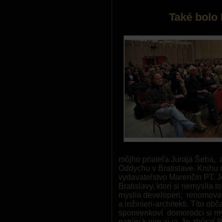
Také bolo
môjho priateľa Juraja Šeba, 
Oddychu v Bratislave. Knihu 
vydavateľstvo Marenčin PT. 
Bratislavy, ktorí si nemyslia to
myslia developeri, renomovaní
a inžinieri-architekti. Títo obč
spomienkoví domorodci si my
patrím k nim aj ja, že zbúrať