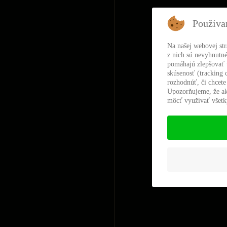
Používa
Na našej webovej st
z nich sú nevyhnutné
pomáhajú zlepšovať t
skúsenosť (tracking 
rozhodnúť, či chcete
Upozorňujeme, že ak
môcť využívať všetky