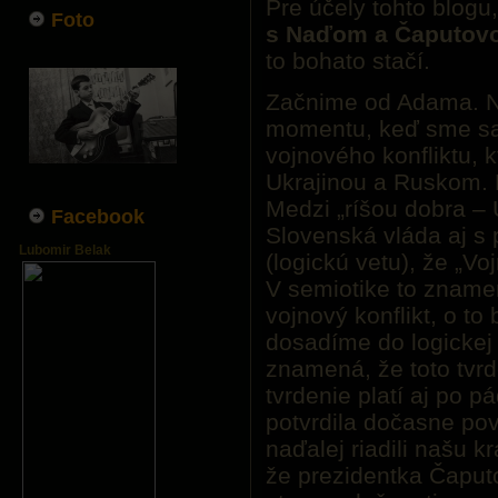
Pre účely tohto blogu,
Foto
s Naďom a Čaputovo
to bohato stačí.
Začnime od Adama. N
momentu, keď sme sa 
vojnového konfliktu, 
Ukrajinou a Ruskom.
Medzi „ríšou dobra – 
Facebook
Slovenská vláda aj s 
Lubomir Belak
(logickú vetu), že „Voj
V semiotike to zname
vojnový konflikt, o to
dosadíme do logickej 
znamená, že toto tvrd
tvrdenie platí aj po p
potvrdila dočasne po
naďalej riadili našu k
že prezidentka Čaput