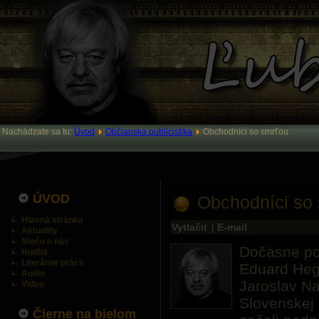
Nachádzate sa tu:
Úvod
Občianska publicistika
Obchodníci so smrťou
ÚVOD
Obchodníci so
Hlavná stránka
Vytlačiť
|
E-mail
Aktuality
Niečo o nás
Dočasne po
Hudba
Literárne práce
Eduard Heg
Audio
Jaroslav Na
Video
Slovenskej
Čierne na bielom