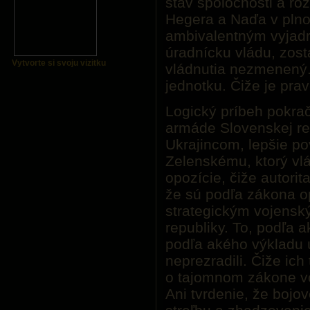
stav spoločnosti a r
Hegera a Naďa v plno
ambivalentným vyjad
úradnícku vládu, zos
Vytvorte si svoju vizitku
vládnutia nezmenený.
jednotku. Čiže je prav
Logický príbeh pokra
armáde Slovenskej rep
Ukrajincom, lepšie po
Zelenskému, ktorý vlá
opozície, čiže autorita
že sú podľa zákona o
strategickým vojensk
republiky. To, podľa 
podľa akého výkladu
neprezradili. Čiže ich
o tajomnom zákone vo
Ani tvrdenie, že bojov