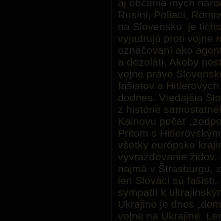
aj občania iných náro
Rusíni, Poliaci, Rómov
na Slovensku je ticho
vyjadrujú proti vojne
označovaní ako agent
a dezoláti. Akoby nest
vojne práve Slovensko
fašistov a Hitlerovy
dodnes. Vtedajšia Sl
z histórie samostatn
Kainovu pečať „zodpo
Pritom s Hitlerovský
všetky európske kraj
vyvražďovanie židov.
najmä v Štrasburgu, z
len Slováci sú fašisti
sympatií k ukrajinsk
Ukrajine je dnes „de
vojne na Ukrajine. Le