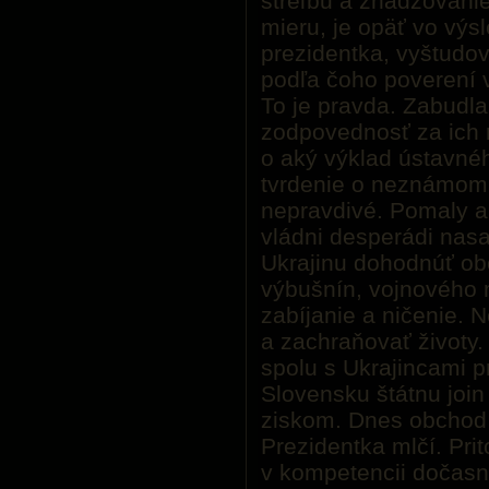
streľbu a zhadzovanie
mieru, je opäť vo výsl
prezidentka, vyštudov
podľa čoho poverení v
To je pravda. Zabudla
zodpovednosť za ich 
o aký výklad ústavnéh
tvrdenie o neznámom 
nepravdivé. Pomaly al
vládni desperádi nasad
Ukrajinu dohodnúť ob
výbušnín, vojnového m
zabíjanie a ničenie. 
a zachraňovať životy. 
spolu s Ukrajincami pr
Slovensku štátnu join
ziskom. Dnes obchod 
Prezidentka mlčí. Prit
v kompetencii dočasn