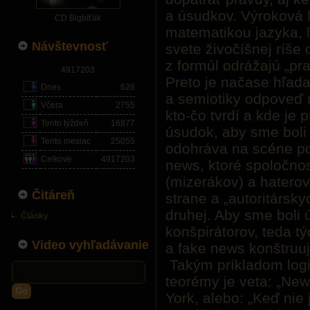
a úsudkov. Výroková l
CD Bigbíťák
matematikou jazyka, ľ
Návštevnosť
svete živočíšnej ríše
z formúl odrážajú „pr
4917203
Preto je načase hľada
Dnes
628
a semiotiky odpoveď 
Včera
2755
kto-čo tvrdí a kde je 
Tento týždeň
16877
úsudok, aby sme boli 
Tento mesiac
25055
odohráva na scéne po
Celkove
4917203
news, ktoré spoločnos
(mizerákov) a haterov
Čitáreň
strane a „autoritársk
druhej. Aby sme boli 
Články
konšpirátorov, teda t
Video vyhľadávanie
a fake news konštruuj
Takým príkladom logic
teorémy je veta: „Ne
Go
York, alebo: „Keď nie 