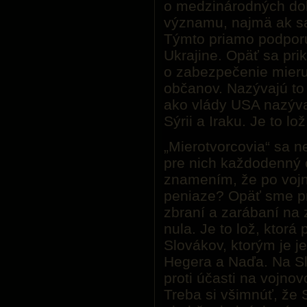
o medzinárodných do
významu, najmä ak sa 
Týmto priamo podporu
Ukrajine. Opäť sa prik
o zabezpečenie mieru
občanov. Nazývajú t
ako vlády USA nazýval
Sýrii a Iraku. Je to lož
„Mierotvorcovia“ sa n
pre nich každodenný 
znamením, že po vojn
peniaze? Opäť sme pr
zbraní a zarábaní na 
nula. Je to lož, ktorá
Slovákov, ktorým je j
Hegera a Naďa. Na Sl
proti účasti na vojno
Treba si všimnúť, že S