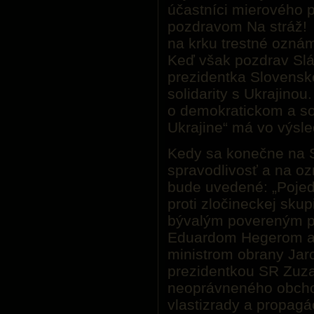
účastníci mierového p
pozdravom Na stráž! 
na krku trestné ozná
Keď však pozdrav Slá
prezidentka Slovenskej
solidarity s Ukrajinou
o demokratickom a so
Ukrajine“ má vo výsled
Kedy sa konečne na 
spravodlivosť a na o
bude uvedené: „Pojed
proti zločineckej sku
bývalým povereným 
Eduardom Hegerom a 
ministrom obrany Ja
prezidentkou SR Zuz
neoprávneného obcho
vlastizrady a propagá