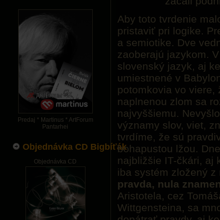
začali podn
Aby toto tvrdenie ma
pristaviť pri logike. P
a semiotike. Dve vedné
zaoberajú jazykom. V
slovenský jazyk, aj k
umiestnené v Babylon
potomkovia vo viere, 
naplnenou zlom sa ro
najvyššiemu. Nevyšlo
Predaj * Martinus * ArtForum
významy slov, viet, z
Pantarhei
tvrdíme, že sú pravdi
Objednávka CD Bigbíťák
bohapustou lžou. Dnes
najbližšie IT-čkári, aj
Objednávka CD
iba systém zložený z 
pravda, nula znamen
Aristotela, cez Tomá
Wittgensteina, sa mno
dopátrať pravdy, aj k