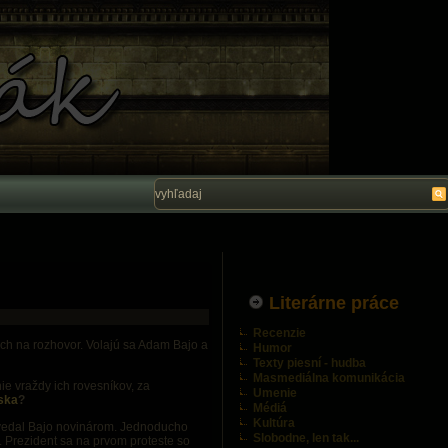
Vítam Vás na stránke Ľubo Belák. Dúfam, ž
Literárne práce
Recenzie
ch na rozhovor. Volajú sa Adam Bajo a
Humor
Texty piesní - hudba
Masmediálna komunikácia
nie vraždy ich rovesníkov, za
Umenie
iska
?
Médiá
Kultúra
ovedal Bajo novinárom. Jednoducho
Slobodne, len tak...
. Prezident sa na prvom proteste so