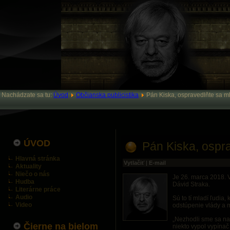
Nachádzate sa tu:
Úvod
Občianska publicistika
Pán Kiska, ospravedlňte sa 
ÚVOD
Pán Kiska, ospr
Hlavná stránka
Vytlačiť
|
E-mail
Aktuality
Niečo o nás
Je 26. marca 2018. 
Hudba
Dávid Straka.
Literárne práce
Audio
Sú to tí mladí ľudia
Video
odstúpenie vlády a 
„Nezhodli sme sa na
Čierne na bielom
niekto vypol vypínač