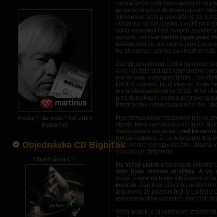
zamračeným pohľadom postavil na javi
podporu mladým demonštrujúcim občano
Slovensku. Som presvedčený, že tí, kto
vládnutia na Slovensku a vrátiť moc tý
voliči odovzdali časť svojich zaplaten
nádychu im však
niekto vypol prúd
, k
našepkával čo, ale najmä proti čomu ma
na Slovensku akýmsi zaklínadlom ožil
Zázrak sa nekonal. Ľudia nakoniec spo
A na ich čele stál náš všenárodný pod
mu diktoval kroky prezidenta „nás vše
kolotoč udalostí, ktorý však vo finále
pre parlamentné voľby 2020. Jeho str
proti demokracii, nebola pripravená n
Prezidentovi nezostávalo nič inšie, ak
Hyenizmus nebol nastavený len na zneu
Predaj * Martinus * ArtForum
signál, ktorý vychádzal z úst Igora Mat
Pantarhei
sarkastickom vystúpení
pred kamerami
rodičov zakúsili, čo je to pogrom. Mat
Objednávka CD Bigbíťák
je to moderný prejav rasizmu. Najmä v 
s ľudáckym fašizmom.
Objednávka CD
Na
Veľký piatok
očakávame sviatosť uk
dom bude domom modlitby. A vy ste
svoje učenie na láske k blížnemu a na 
kresťan. Odmietol účasť na nedeľnom k
argument, že pozvaní boli aj politici z
reprezentantom veriacich, ktorí boli aj 
Veľký piatok je aj symbolom zmierenia.