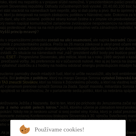
sko, ktoré mu nepatrilo a v prejave sľúbil nemožné
.
V prezidentskom paláci predč
m Slovenskej republiky. Odhady zúčastnených boli vysoké. 20,40,60,100 tisíc ľ
rí stáli viackrát na námestiach tam neprišli, aby si dali párky a pivo. Bol to úpr
m, ktorí ju delegovali na svojich zástupcov, politikov v Národnej rade. Dokonca za 
ých daní, aby ich zvolené politické strany konali čestne a v zmysle ich predvolebný
torý nielen napájal komunikačné zariadenie zvolávajúce nespokojencov na námesti
jú protestovať. Akosi sa na nich priživovalo podozrivo veľa záhadných indivíduí, kt
Vyšší princíp mravný
?
lu s organizátormi protestov
zostali na ulici osamotení
, ale najmä
bezradní
. Opust
vodník z prezidentského paláca. Prečo sa 26.marca zdekoval a ukryl pred očami m
tký“ nebol v rukách dobrých dramaturgov. Hyenistickým vláčením mŕtvych tiel dvoc
 nezvládli. Zo situácie na námestiach mal „náš“ prezident vytĺcť body pre budúce pr
ana,
ESET
- Progresívne Slovensko, ako milície, ktoré sa v roku 1989 skrývali v k
a predčasné voľby. Jej preferencie sú v súčasnosti nulové. Ako aj jej šanca na úsp
o vytiahnuť zástrčku a z hodiny na hodinu odobrať energiu protestujúcim mladým ľu
ctenie pamiatky dvoch mladých ľudí, ktorí si určite nezaslúžili, aby boli emblémo
oviča. Bol
jediným z politikov
, ktorý na margo Georga Sorosa
vytiahol židovskú ka
 TA3 zneuctil Slovákov
, ktorí sa hlásia k židovskému pôvodu, a ktorí na vlastnej koži
ovič v priamom prenose označil Sorosa za žiada. Spojiť maoistu, miliardára Sorosa 
spojitosti so skutočnosťou, že v parlamente sedia politici, ktorí sa nebránia spájan
rižovania Ježiša z Nazaretu. Bol to ten, ktorý po príchode do Jeruzalema začal 
 z neho urobili pelech lotrov.“
Ježiš, ktorého učenie je základom kresťanskej k
pokání. Nikdy nie je neskoro uznať si svoj podiel viny. Kiska, ktorý je zatiaľ prezi
oncerte zvolanej Konferenciou biskupov Slovenska k 30. výročiu Sviečkovej manife
 Ľudovej strany - Naše Slovensko neobstojí. Obrátil sa chrbtom k inštitúcii, ktorá aj
jeho voličmi.
Používame cookies!
 Ak je Kiska a Matovič dobrý kresťan, ktorý sa môže mýliť, má práve teraz
možnosť