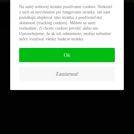
riechy a spolu s nimi aj ostatní, ktorí vovliekli Slovensko, ale najmä jej občanov do 
Na našej webovej stránke používame cookies. Niektoré
z nich sú nevyhnutné pre fungovanie stránky, iné nám
pomáhajú zlepšovať túto stránku a používateľskú
skúsenosť (tracking cookies). Môžete sa sami
rozhodnúť, či chcete cookies povoliť alebo nie.
Upozorňujeme, že ak ich odmietnete, možno nebudete
môcť využívať všetky funkcie stránky.
Ok
Zamietnuť