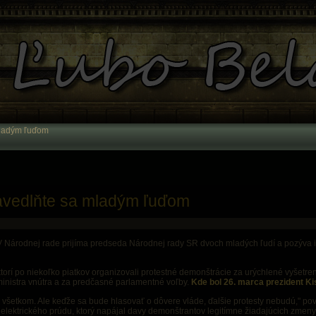
mladým ľuďom
avedlňte sa mladým ľuďom
V Národnej rade prijíma predseda Národnej rady SR dvoch mladých ľudí a pozýva i
, ktorí po niekoľko piatkov organizovali protestné demonštrácie za urýchlené vyšetre
ministra vnútra a za predčasné parlamentné voľby.
Kde bol 26. marca prezident K
 všetkom. Ale keďže sa bude hlasovať o dôvere vláde, ďalšie protesty nebudú," p
 elektrického prúdu, ktorý napájal davy demonštrantov legitímne žiadajúcich zmeny