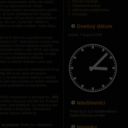
Pamäti spamäti
asné parlamentné voľby, ale najmä
Diplomová práca
udí na námestiach po celom
imný úmysel zmeniť skorumpovaný systém
Občianska publicistika
to, že budú zastupovať ich záujmy,
Poviedky
ch sľubov. Už pri prvom optimistickom
a, ale cez „nezávislé“ médiá im
Dnešný dátum
oré to nerobili nezištne. Alebo žeby
piatok, 7 august 2026
ili ich tí, ktorí ich na protest vyzvali.
ladých ľudí? Jednoducho scenár, ktorý
h mladých ľudí po médiách rozbehli
ezidentské voľby v roku 2019, ale najmä
asárňach s očakávaním signálu na útok
ech v parlamentných voľbách.
ďom a odložiť riešenie o dva roky.
m pokusu o prevrat, nebezpečný bol aj
rtu
. Bol to on, ktorý pri svojom
, či na koži svojich rodičov a starých
so židovskou kartou je nielen neúctivé,
iu ich politického presvedčenia
vyháňať predavačov a povedal im:
„Môj
ultúry v Európe, bol tiež žid. Postavil
Návštevníci
dentom „nás všetkých“, sa nespráva ako
stácie v Bratislave. Prezidentov
Práve tu je 112 návštevníkov a
 napriek rôznym útokom je
žiadni členovia on-line
 na pokánie
. Bude mu odpustené.
Novinky