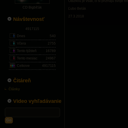
Otázkou je však, či si priznajú svoje h
CD Bigbíťák
Ľubo Belák
27.3.2018
Návštevnosť
4917115
Dnes
540
Včera
2755
Tento týždeň
16789
Tento mesiac
24967
Celkove
4917115
Čitáreň
Články
Video vyhľadávanie
Go