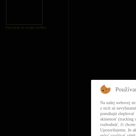
Vytvorte si svoju vizitku
Používa
Na našej webovej st
z nich sú nevyhnutné
pomáhajú zlepšovať t
skúsenosť (tracking 
rozhodnúť, či chcete
Upozorňujeme, že ak
môcť využívať všetky