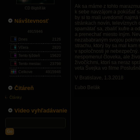
Ak sa máme z tohto marazmu 
CD Bigbíťák
k sebe navzájom a pokúšať sa
by si to mali uvedomiť najmä t
Návštevnosť
stránkach novín, televíznych 
spamätať sa, zbaliť kufre a od
4915946
a prenechať miesto iným. Nev
Dnes
2126
nezababraným svojou pokriven
strachu, ktorý by sa mal kam s
Včera
2820
v spoločnosti je nebezpečný. 
Tento týždeň
15620
nespomenul človeka, ale živoč
živočíchmi, ktorí sa neraz sp
Tento mesiac
23798
veta Švejka vo filme Poslušně 
Celkove
4915946
V Bratislave, 1.3.2018
Ľubo Belák
Čitáreň
Články
Video vyhľadávanie
Go