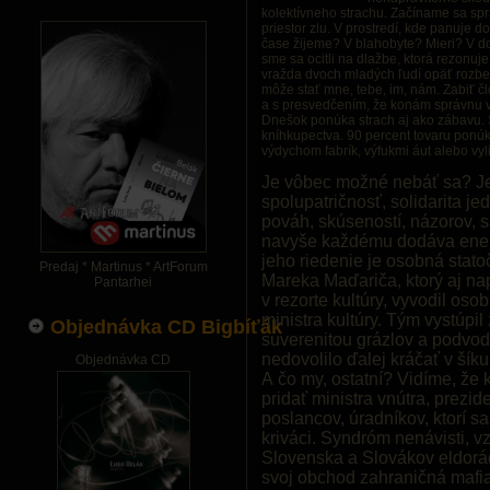
kolektívneho strachu. Začíname sa sp
priestor zlu. V prostredí, kde panuje 
čase žijeme? V blahobyte? Mieri? V dos
sme sa ocitli na dlažbe, ktorá rezonu
vražda dvoch mladých ľudí opäť rozbehl
môže stať mne, tebe, im, nám. Zabiť č
a s presvedčením, že konám správnu ve
Dnešok ponúka strach aj ako zábavu. St
kníhkupectva. 90 percent tovaru ponú
výdychom fabrík, výfukmi áut alebo vyl
Je vôbec možné nebáť sa? Je
spolupatričnosť, solidarita jed
pováh, skúseností, názorov, s
navyše každému dodáva energ
jeho riedenie je osobná stato
Predaj * Martinus * ArtForum
Mareka Maďariča, ktorý aj nap
Pantarhei
v rezorte kultúry, vyvodil os
ministra kultúry. Tým vystúpi
Objednávka CD Bigbíťák
suverenitou grázlov a podvod
nedovolilo ďalej kráčať v šíku
Objednávka CD
A čo my, ostatní? Vidíme, ž
pridať ministra vnútra, prezid
poslancov, úradníkov, ktorí sa
kriváci. Syndróm nenávisti, 
Slovenska a Slovákov eldorádo
svoj obchod zahraničná mafia