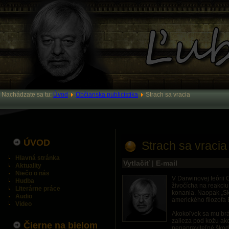
Nachádzate sa tu:
Úvod
Občianska publicistika
Strach sa vracia
ÚVOD
Strach sa vracia
Hlavná stránka
Vytlačiť
|
E-mail
Aktuality
Niečo o nás
V Darwinovej teórii
Hudba
živočícha na reakciu
Literárne práce
konania. Naopak „Skr
Audio
amerického filozofa
Video
Akokoľvek sa mu br
zalieza pod kožu ako
Čierne na bielom
nenapraviteľné škody.