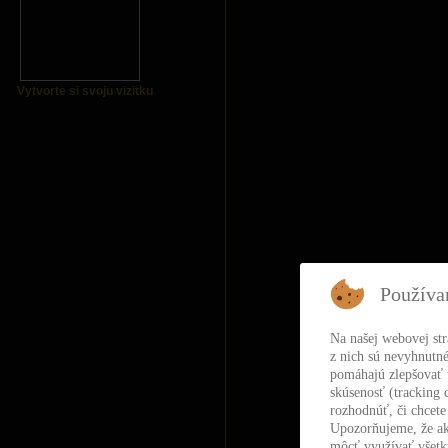
Vytvorte si svoju vizitku
Používa
Na našej webovej st
z nich sú nevyhnutné
pomáhajú zlepšovať t
skúsenosť (tracking 
rozhodnúť, či chcete
Upozorňujeme, že ak
môcť využívať všetky