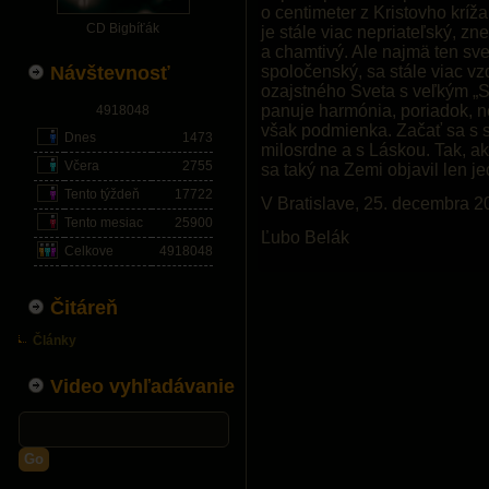
o centimeter z Kristovho kríža
CD Bigbíťák
je stále viac nepriateľský, zn
a chamtivý. Ale najmä ten sv
Návštevnosť
spoločenský, sa stále viac vz
ozajstného Sveta s veľkým „S“
panuje harmónia, poriadok, n
4918048
však podmienka. Začať sa s s
Dnes
1473
milosrdne a s Láskou. Tak, ak
Včera
2755
sa taký na Zemi objavil len je
Tento týždeň
17722
V Bratislave, 25. decembra 2
Tento mesiac
25900
Ľubo Belák
Celkove
4918048
Čitáreň
Články
Video vyhľadávanie
Go