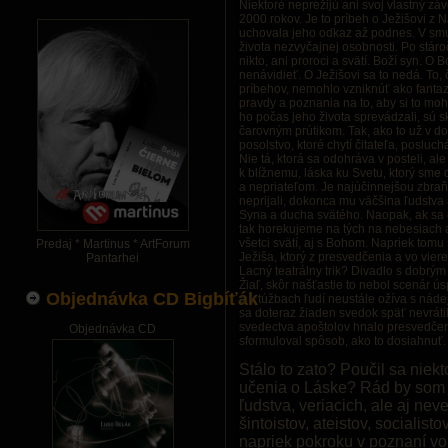
Niektoré neprežijú ani svoj vlastný zá
2000 rokov. Je to príbeh o Ježišovi z 
uchovala jeho odkaz až podnes. V smu
života nezvyčajnej osobnosti. Po stáro
nikto, ani proroci a svätí. Boží syn.
nenávidieť. O Ježišovi sa to nedá. To, 
príbehov, nemohlo vzniknúť ako fantazi
pravdy a poznania na to, aby si to moh
ho počas jeho života sprevádzali, sú s
čarovným prútikom. Tak, ako to už v d
posolstvo, ktoré chytí čitateľa, posluc
Nie tá, ktorá sa odohráva v posteli, al
k blížnemu, láska ku Svetu, ktorý sme 
a nepriateľom. Je najúčinnejšou zbraň
neprijali, dokonca mu väčšina ľudstva 
Syna a ducha svätého. Naopak, ak sa 
tak horekujeme na tých na nebesiach 
všetci svätí, aj s Bohom. Napriek tom
Predaj * Martinus * ArtForum
Ježiša, ktorý z presvedčenia a vo viere
Pantarhei
Lacný teatrálny trik? Divadlo s dobrým 
Žiaľ, skôr našťastie to nebol scenár 
Objednávka CD Bigbíťák
a v túžbach ľudí neustále ožíva s nádej
sa doteraz žiaden svedok späť nevráti
svedectva apoštolov hnalo presvedčen
Objednávka CD
sformuloval spôsob, ako to dosiahnuť.
Stálo to zato? Poučil sa niek
učenia o Láske? Rád by som 
ľudstva, veriacich, ale aj nev
šintoistov, ateistov, socialisto
napriek pokroku v poznaní vo