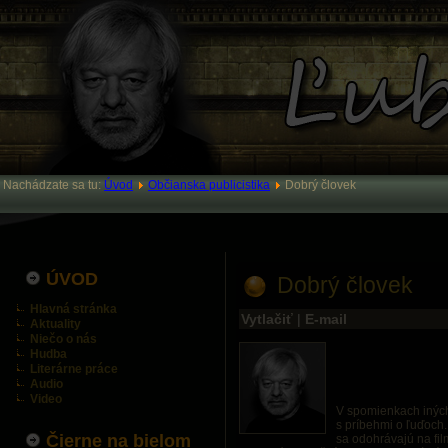
Nachádzate sa tu:
Úvod
Občianska publicistika
Dobrý človek
ÚVOD
Dobrý človek
Hlavná stránka
Vytlačiť
|
E-mail
Aktuality
Niečo o nás
Hudba
Literárne práce
Audio
Video
V spomienkach iných 
s príbehmi o ľuďoch
Čierne na bielom
sa odohrávajú na fil