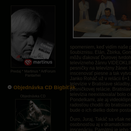
spomeniem, keď vidím naše 
šoubiznisu. Elán, Žbirka, Gom
môžu ďakovať Ďurovej tvrdohl
televízneho žánru VIDEOKLIP.
pesničky na televízny žáner. Is
Predaj * Martinus * ArtForum
inscenovať piesne a tak vytvor
Pantarhei
Janko Roháč už v relácii 6+1
televízie v Bratislave skladby
Objednávka CD Bigbíťák
pesničkovej relácie. Bratisla
televízia neexistovala/ bolo 
Objednávka CD
Pondelkami, ale aj videoklipm
radosťou chodili do bratislav
bude o ich dielko dobre posta
Ďuro, Juraj, Takáč sa však n
osobnosťou aj v dramatickom
inscenáciu. Pamätný je jeho Š