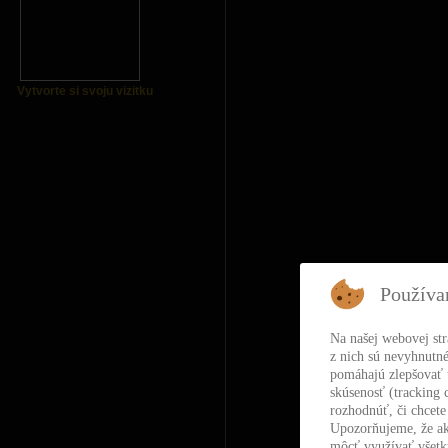
Vytvorte si svoju vizitku
Používa
Na našej webovej st
z nich sú nevyhnutné
pomáhajú zlepšovať t
skúsenosť (tracking 
rozhodnúť, či chcete
Upozorňujeme, že ak
môcť využívať všetky