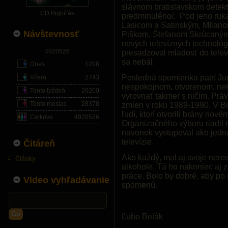
slávnom bratislavskom detektí
CD Bigbíťák
predminulého/. Pod jeho rukam
Lasicom a Satinským, MIlan
Návštevnosť
Piškom, Štefanom Skrúcaným
nových televíznych technológi
4920526
presadzoval mladosť do televí
sa nebál.
Dnes
1208
Posledná spomienka patrí Jura
Včera
2743
nespokojnom, otvorenom, ne
Tento týždeň
20200
vyrovnať takmer s ničím. Práv
Tento mesiac
28378
zmien v roku 1989-1990. V Bra
ľudí, ktorí otvorili brány no
Celkove
4920526
Organizačného výboru riadil n
navonok vystupoval ako jedna 
televízie.
Čitáreň
Ako každý, mal aj svoje nere
Články
alkohole. Tá ho nakoniec aj z
práce. Bolo by dobré, aby po ň
Video vyhľadávanie
spomenú.
Go
Ľubo Belák