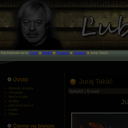
Nachádzate sa tu:
Úvod
Médiá
Priatelia
priatelia
Juraj Takáč
ÚVOD
Juraj Takáč
Hlavná stránka
Vytlačiť
|
E-mail
Aktuality
Niečo o nás
Ju
Hudba
Literárne práce
Audio
Video
Čierne na bielom