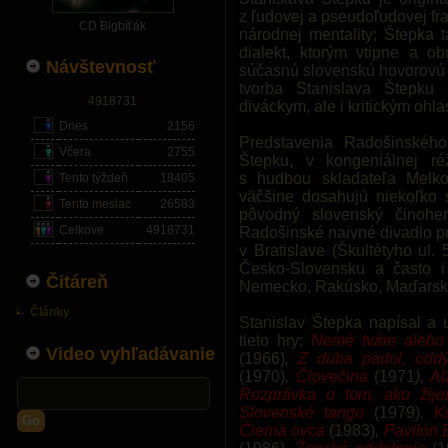
z ľudovej a pseudoľudovej fr
CD Bigbíťák
národnej mentality; Štepka 
dialekt, ktorým vtipne a ob
Návštevnosť
súčasnú slovenskú hovorovú r
tvorba Stanislava Štepku
4918731
diváckym, ale i kritickým ohl
Dnes
2156
Predstavenia Radošinského
Včera
2755
Štepku, v kongeniálnej ré
s hudbou skladateľa Melk
Tento týždeň
18405
väčšine dosahujú niekoľko 
Tento mesiac
26583
pôvodný slovenský činoher
Celkove
4918731
Radošinské naivné divadlo pr
v Bratislave (Škultétyho ul.
Česko-Slovensku a často i
Čitáreň
Nemecko, Rakúsko, Maďarsko,
Články
Stanislav Štepka napísal a
tieto hry:
Nemé tváre alebo
Video vyhľadávanie
(1966)
,
Z duba padol, odd
(1970)
,
Človečina
(1971
),
Al
Rozprávka o tom, ako žij
Slovenské tango
(1979)
,
K
Go
Čierna ovca
(1983)
,
Pavilón 