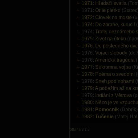
1971
:
Hľadači svetla
(Tom
1971:
Orlie pierko
(Starec
1972
:
Človek na moste
(uč
1974
:
Do zbrane, kuruci!
(
1974:
Trofej neznámeho s
1975
:
Život na úteku
(npor
1976
:
Do posledného dy
1976:
Vojaci slobody
(dr.
1976:
Americká tragédia
(
1977
:
Súkromná vojna
(Ki
1978
:
Poéma o svedomí
(
1978:
Sneh pod nohami
(
1979
:
A pobežím až na kra
1979:
Indiáni z Větrova
(p
1980
:
Něco je ve vzduch
1981
:
Pomocník
(Dobrík)
1982
:
Tušenie
(Matej Ha
Strana 3 z 3