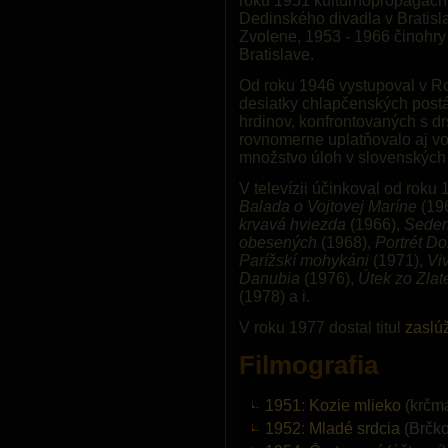
roku 1951 kultúrnopropagačný
Dedinského divadla v Bratisl
Zvolene, 1953 - 1966 činohry
Bratislave.
Od roku 1946 vystupoval v Ro
desiatky chlapčenských postá
hrdinov, konfrontovaných s d
rovnomerne uplatňovalo aj vo 
množstvo úloh v slovenských 
V televízii účinkoval od roku 
Balada o Vojtovej Maríne
(19
krvavá hviezda
(1966),
Sedem
obesených
(1968),
Portrét D
Parížskí mohykáni
(1971),
Vi
Danubia
(1976),
Útek zo Zlate
(1978) a i.
V roku 1977 dostal titul
zaslú
Filmografia
1951
:
Kozie mlieko
(krčmá
1952
:
Mladé srdcia
(Brčko