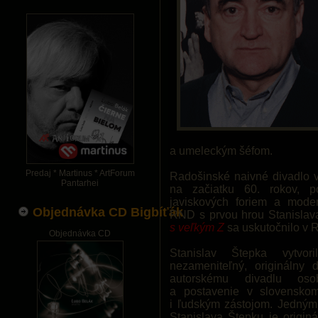
a umeleckým šéfom.
Predaj * Martinus * ArtForum
Radošinské naivné divadlo v
Pantarhei
na začiatku 60. rokov, p
javiskových foriem a mode
Objednávka CD Bigbíťák
RND s prvou hrou Stanisla
s veľkým Z
sa uskutočnilo v 
Objednávka CD
Stanislav Štepka vytvo
nezameniteľný, originálny d
autorskému divadlu osob
a postavenie v slovensko
i ľudským zástojom. Jedným 
Stanislava Štepku je origin