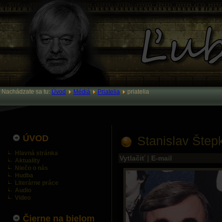
Nachádzate sa tu:
Úvod
Médiá
Priatelia
priatelia
ÚVOD
Stanislav Štep
Hlavná stránka
Vytlačiť
|
E-mail
Aktuality
Niečo o nás
Hudba
Literárne práce
Audio
Video
Čierne na bielom