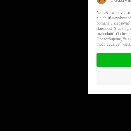
Na našej webovej st
z nich sú nevyhnutné
pomáhajú zlepšovať t
skúsenosť (tracking 
rozhodnúť, či chcete
Upozorňujeme, že ak
môcť využívať všetky