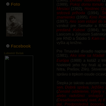
(1986)
,
Ženské oddelenie
(1
Foto
(1989)
,
Pokoj domu tomuto
Mesiaci
(1992)
,
Hostinec Gr
srdcová príhoda
(1994)
,
Št
znamienko
(1995)
,
Kino Pok
(1997),
Ako som vstúpil do 
vznikol pre Semafor a RND
predaná Kubovi
(1984), t
Lasicom a Júliusom Satinským
pre RND a Štúdio S
Kam na 
vyšla aj knižne.
Facebook
Pre Trnavské divadlo napísal
Lubomir Belak
(1981),
Ako sme sa hľadali
Európa
(1988) a koláž z t
Niektoré jeho hry hrali aj i
Nitra, Prešov, Zlín). Sloven
správu o trpkom osude cicav
Štepka je takisto autorom m
sen, Dobrá správa, Ježiško z
(
Ženské oddelenie, Výlety v
alebo radošinci snívajúc
(
Desaťkorunovaný svet, Aj tí 
dal, Predposledná bosorka,