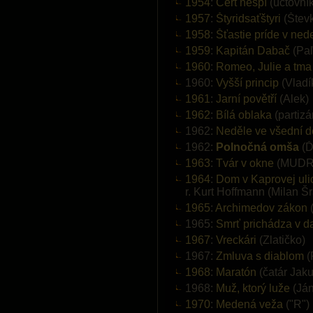
1954
:
Čert nespí
(účtovník
1957
:
Štyridsaťštyri
(Štev
1958
:
Šťastie príde v ned
1959
:
Kapitán Dabač
(Paľ
1960
:
Romeo, Julie a tma
1960:
Vyšší princip
(Vladí
1961
:
Jarní povětří
(Alek)
1962
:
Bílá oblaka
(partizá
1962:
Neděle ve všední 
1962:
Polnočná omša
(Ď
1963
:
Tvár v okne
(MUDR.
1964
:
Dom v Kaprovej uli
r. Kurt Hoffmann (Milan Š
1965
:
Archimedov zákon
(
1965:
Smrť prichádza v d
1967
:
Vreckári
(Zlatičko)
1967:
Zmluva s diablom
(
1968
:
Maratón
(čatár Jaku
1968:
Muž, ktorý luže
(Ján
1970
:
Medená veža
("R")