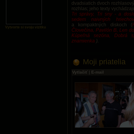
dvadsiatich dvoch rozhlasov
rozhlas; jeho texty vychádzaj
Tri správy, Tri sny - a do
sedem naivných hriecho
a kompaktných diskoch (
Vytvorte si svoju vizitku
Človečina, Pavilón B, Len d
Kúpeľná sezóna, Dobrá s
znamienka
).
Moji priatelia
Vytlačiť
|
E-mail