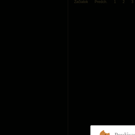
Začiatok
Predch.
1
2
3
Používa